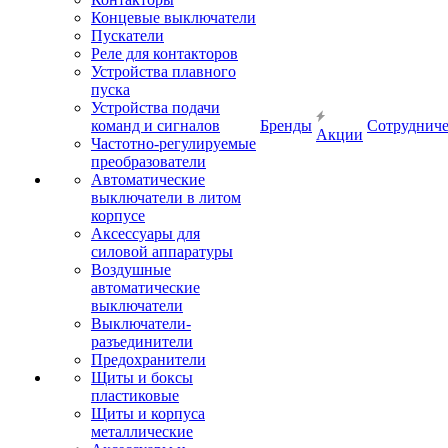
Концевые выключатели
Пускатели
Реле для контакторов
Устройства плавного
пуска
Устройства подачи
команд и сигналов
Бренды
Сотрудниче
Акции
Частотно-регулируемые
преобразователи
Автоматические
выключатели в литом
корпусе
Аксессуары для
силовой аппаратуры
Воздушные
автоматические
выключатели
Выключатели-
разъединители
Предохранители
Щиты и боксы
пластиковые
Щиты и корпуса
металлические