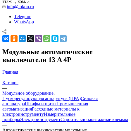
этаж 1, ком. 3
info@tokon.ru
Telegram
WhatsApp
Модульные автоматические
выключатели 13 A 4P
Главная
—
Каталог
—
Модульное оборудование
Пускорегулирующая аппаратура (ПРА)
Силовая
аппаратура
Шкафы и щиты
Промышленная
автоматизация
Расходные материалы к
электроинструменту
Измерительные
приборы
Электроинструмент
Строительно-монтажные клеммы
—
Автоматические выключатели модульные