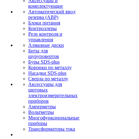
Аксессуары и
комплектующие
Автоматический ввод
резерва (АВР)
Блоки питания
Контроллеры
Реле контроля и
управления
Алмазные диски
Биты для
шуруповертов
Буры SDS-plus
Коронки по металлу
Насадки SDS-plus
Сверла по металлу
Аксессуары для
щитовых
электроизмерительных
приборов
Амперметры
Вольтметры
Многофункциональные
приборы
Трансформаторы тока