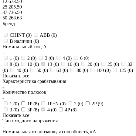
12 673.50
25 205.50
37 736.50
50 268.63
Бренд
CHINT (
0
)
ABB (
0
)
В наличии (
0
)
Номинальный ток, А
1 (
0
)
2 (
0
)
3 (
0
)
4 (
0
)
6 (
0
)
8 (
0
)
10 (
0
)
13 (
0
)
16 (
0
)
20 (
0
)
25 (
0
)
32
(
0
)
40 (
0
)
50 (
0
)
63 (
0
)
80 (
0
)
100 (
0
)
125 (
0
)
Показать все
Характеристика срабатывания
Количество полюсов
1 (
0
)
1P (
8
)
1P+N (
0
)
2 (
0
)
2P (
9
)
3 (
0
)
3P (
8
)
4 (
0
)
4P (
8
)
Показать все
Тип входного напряжения
Номинальная отключающая способность, кА