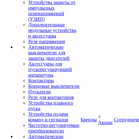
Устройства защиты от
импульсных
перенапряжений
(УЗИП)
Дополнительные
модульные устройства
и аксессуары
Реле напряжения
Автоматические
выключатели для
защиты двигателей
Аксессуары для
пускорегулирующей
аппаратуры
Контакторы
Концевые выключатели
Пускатели
Реле для контакторов
Устройства плавного
пуска
Устройства подачи
команд и сигналов
Бренды
Сотрудниче
Акции
Частотно-регулируемые
преобразователи
Автоматические