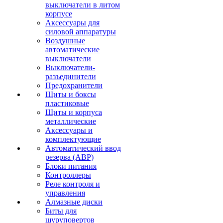
выключатели в литом
корпусе
Аксессуары для
силовой аппаратуры
Воздушные
автоматические
выключатели
Выключатели-
разъединители
Предохранители
Щиты и боксы
пластиковые
Щиты и корпуса
металлические
Аксессуары и
комплектующие
Автоматический ввод
резерва (АВР)
Блоки питания
Контроллеры
Реле контроля и
управления
Алмазные диски
Биты для
шуруповертов