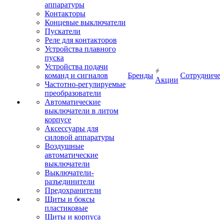
аппаратуры
Контакторы
Концевые выключатели
Пускатели
Реле для контакторов
Устройства плавного
пуска
Устройства подачи
команд и сигналов
Бренды
Сотрудниче
Акции
Частотно-регулируемые
преобразователи
Автоматические
выключатели в литом
корпусе
Аксессуары для
силовой аппаратуры
Воздушные
автоматические
выключатели
Выключатели-
разъединители
Предохранители
Щиты и боксы
пластиковые
Щиты и корпуса