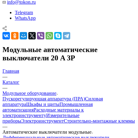
info@tokon.ru
Telegram
WhatsApp
Модульные автоматические
выключатели 20 A 3P
Главная
—
Каталог
—
Модульное оборудование
Пускорегулирующая аппаратура (ПРА)
Силовая
аппаратура
Шкафы и щиты
Промышленная
автоматизация
Расходные материалы к
электроинструменту
Измерительные
приборы
Электроинструмент
Строительно-монтажные клеммы
—
Автоматические выключатели модульные
Дифференциальные автоматические выключатели