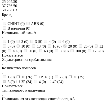
25 205.50
37 736.50
50 268.63
Бренд
CHINT (
0
)
ABB (
0
)
В наличии (
0
)
Номинальный ток, А
1 (
0
)
2 (
0
)
3 (
0
)
4 (
0
)
6 (
0
)
8 (
0
)
10 (
0
)
13 (
0
)
16 (
0
)
20 (
0
)
25 (
0
)
32
(
0
)
40 (
0
)
50 (
0
)
63 (
0
)
80 (
0
)
100 (
0
)
125 (
0
)
Показать все
Характеристика срабатывания
Количество полюсов
1 (
0
)
1P (
26
)
1P+N (
1
)
2 (
0
)
2P (
25
)
3 (
0
)
3P (
24
)
4 (
0
)
4P (
24
)
Показать все
Тип входного напряжения
Номинальная отключающая способность, кА