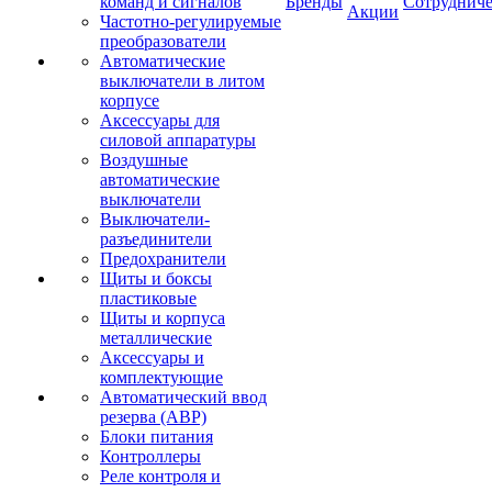
команд и сигналов
Бренды
Сотрудниче
Акции
Частотно-регулируемые
преобразователи
Автоматические
выключатели в литом
корпусе
Аксессуары для
силовой аппаратуры
Воздушные
автоматические
выключатели
Выключатели-
разъединители
Предохранители
Щиты и боксы
пластиковые
Щиты и корпуса
металлические
Аксессуары и
комплектующие
Автоматический ввод
резерва (АВР)
Блоки питания
Контроллеры
Реле контроля и