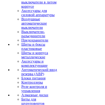
выключатели в литом
корпусе
Аксессуары для
силовой аппаратуры
Воздушные
автоматические
выключатели
Выключатели-
разъединители
Предохранители
Щиты и боксы
пластиковые
Щиты и корпуса
металлические
Аксессуары и
комплектующие
Автоматический ввод
резерва (АВР)
Блоки питания
Контроллеры
Реле контроля и
управления
Алмазные диски
Биты для
шуруповертов