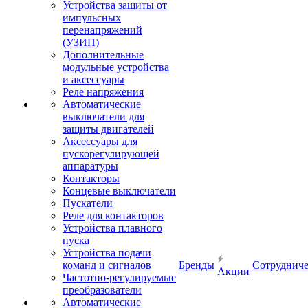
Устройства защиты от
импульсных
перенапряжений
(УЗИП)
Дополнительные
модульные устройства
и аксессуары
Реле напряжения
Автоматические
выключатели для
защиты двигателей
Аксессуары для
пускорегулирующей
аппаратуры
Контакторы
Концевые выключатели
Пускатели
Реле для контакторов
Устройства плавного
пуска
Устройства подачи
команд и сигналов
Бренды
Сотрудниче
Акции
Частотно-регулируемые
преобразователи
Автоматические