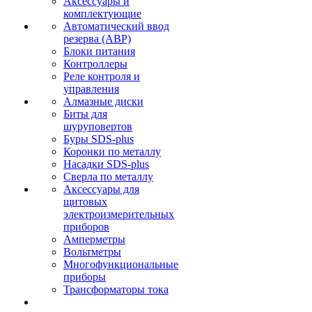
Аксессуары и
комплектующие
Автоматический ввод
резерва (АВР)
Блоки питания
Контроллеры
Реле контроля и
управления
Алмазные диски
Биты для
шуруповертов
Буры SDS-plus
Коронки по металлу
Насадки SDS-plus
Сверла по металлу
Аксессуары для
щитовых
электроизмерительных
приборов
Амперметры
Вольтметры
Многофункциональные
приборы
Трансформаторы тока