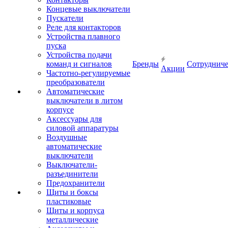
Концевые выключатели
Пускатели
Реле для контакторов
Устройства плавного
пуска
Устройства подачи
команд и сигналов
Бренды
Сотрудниче
Акции
Частотно-регулируемые
преобразователи
Автоматические
выключатели в литом
корпусе
Аксессуары для
силовой аппаратуры
Воздушные
автоматические
выключатели
Выключатели-
разъединители
Предохранители
Щиты и боксы
пластиковые
Щиты и корпуса
металлические