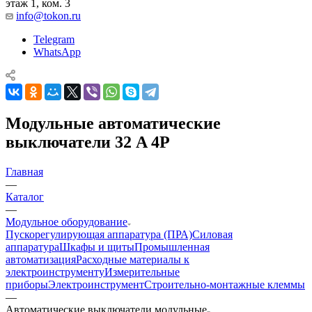
этаж 1, ком. 3
info@tokon.ru
Telegram
WhatsApp
Модульные автоматические
выключатели 32 A 4P
Главная
—
Каталог
—
Модульное оборудование
Пускорегулирующая аппаратура (ПРА)
Силовая
аппаратура
Шкафы и щиты
Промышленная
автоматизация
Расходные материалы к
электроинструменту
Измерительные
приборы
Электроинструмент
Строительно-монтажные клеммы
—
Автоматические выключатели модульные