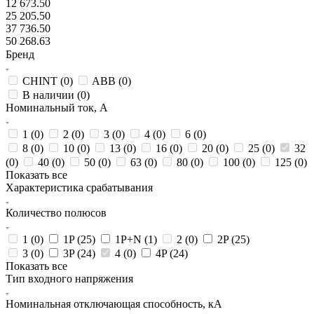
12 673.50
25 205.50
37 736.50
50 268.63
Бренд
CHINT (
0
)
ABB (
0
)
В наличии (
0
)
Номинальный ток, А
1 (
0
)
2 (
0
)
3 (
0
)
4 (
0
)
6 (
0
)
8 (
0
)
10 (
0
)
13 (
0
)
16 (
0
)
20 (
0
)
25 (
0
)
32
(
0
)
40 (
0
)
50 (
0
)
63 (
0
)
80 (
0
)
100 (
0
)
125 (
0
)
Показать все
Характеристика срабатывания
Количество полюсов
1 (
0
)
1P (
25
)
1P+N (
1
)
2 (
0
)
2P (
25
)
3 (
0
)
3P (
24
)
4 (
0
)
4P (
24
)
Показать все
Тип входного напряжения
Номинальная отключающая способность, кА