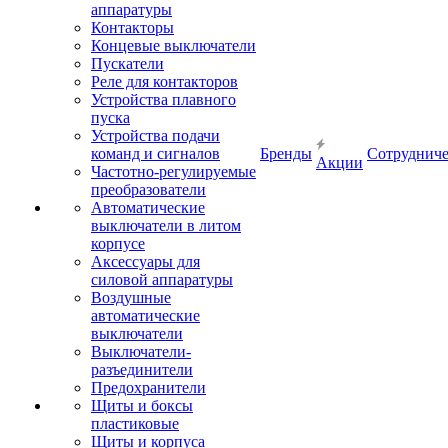
аппаратуры
Контакторы
Концевые выключатели
Пускатели
Реле для контакторов
Устройства плавного
пуска
Устройства подачи
команд и сигналов
Бренды
Сотрудниче
Акции
Частотно-регулируемые
преобразователи
Автоматические
выключатели в литом
корпусе
Аксессуары для
силовой аппаратуры
Воздушные
автоматические
выключатели
Выключатели-
разъединители
Предохранители
Щиты и боксы
пластиковые
Щиты и корпуса