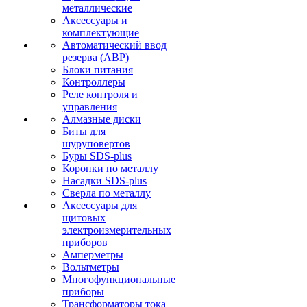
металлические
Аксессуары и
комплектующие
Автоматический ввод
резерва (АВР)
Блоки питания
Контроллеры
Реле контроля и
управления
Алмазные диски
Биты для
шуруповертов
Буры SDS-plus
Коронки по металлу
Насадки SDS-plus
Сверла по металлу
Аксессуары для
щитовых
электроизмерительных
приборов
Амперметры
Вольтметры
Многофункциональные
приборы
Трансформаторы тока