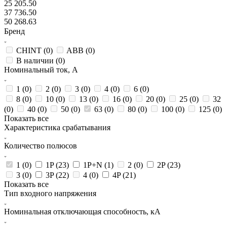
25 205.50
37 736.50
50 268.63
Бренд
CHINT (
0
)
ABB (
0
)
В наличии (
0
)
Номинальный ток, А
1 (
0
)
2 (
0
)
3 (
0
)
4 (
0
)
6 (
0
)
8 (
0
)
10 (
0
)
13 (
0
)
16 (
0
)
20 (
0
)
25 (
0
)
32
(
0
)
40 (
0
)
50 (
0
)
63 (
0
)
80 (
0
)
100 (
0
)
125 (
0
)
Показать все
Характеристика срабатывания
Количество полюсов
1 (
0
)
1P (
23
)
1P+N (
1
)
2 (
0
)
2P (
23
)
3 (
0
)
3P (
22
)
4 (
0
)
4P (
21
)
Показать все
Тип входного напряжения
Номинальная отключающая способность, кА