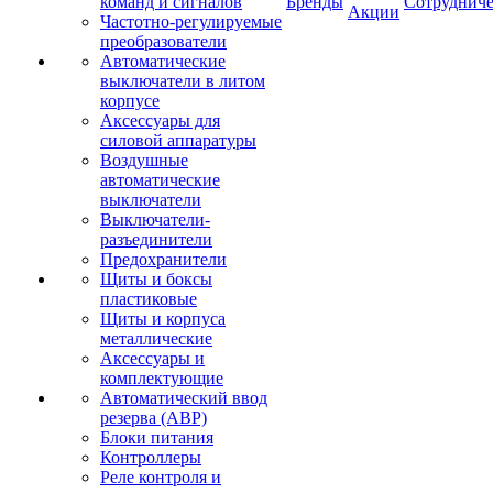
команд и сигналов
Бренды
Сотрудниче
Акции
Частотно-регулируемые
преобразователи
Автоматические
выключатели в литом
корпусе
Аксессуары для
силовой аппаратуры
Воздушные
автоматические
выключатели
Выключатели-
разъединители
Предохранители
Щиты и боксы
пластиковые
Щиты и корпуса
металлические
Аксессуары и
комплектующие
Автоматический ввод
резерва (АВР)
Блоки питания
Контроллеры
Реле контроля и