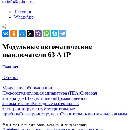
info@tokon.ru
Telegram
WhatsApp
Модульные автоматические
выключатели 63 A 1P
Главная
—
Каталог
—
Модульное оборудование
Пускорегулирующая аппаратура (ПРА)
Силовая
аппаратура
Шкафы и щиты
Промышленная
автоматизация
Расходные материалы к
электроинструменту
Измерительные
приборы
Электроинструмент
Строительно-монтажные клеммы
—
Автоматические выключатели модульные
Дифференциальные автоматические выключатели