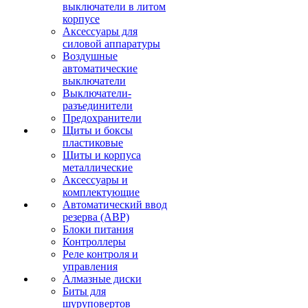
выключатели в литом
корпусе
Аксессуары для
силовой аппаратуры
Воздушные
автоматические
выключатели
Выключатели-
разъединители
Предохранители
Щиты и боксы
пластиковые
Щиты и корпуса
металлические
Аксессуары и
комплектующие
Автоматический ввод
резерва (АВР)
Блоки питания
Контроллеры
Реле контроля и
управления
Алмазные диски
Биты для
шуруповертов