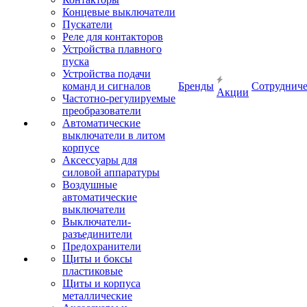
Концевые выключатели
Пускатели
Реле для контакторов
Устройства плавного
пуска
Устройства подачи
команд и сигналов
Бренды
Сотрудниче
Акции
Частотно-регулируемые
преобразователи
Автоматические
выключатели в литом
корпусе
Аксессуары для
силовой аппаратуры
Воздушные
автоматические
выключатели
Выключатели-
разъединители
Предохранители
Щиты и боксы
пластиковые
Щиты и корпуса
металлические