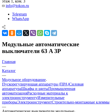
этаж 1, ком. 3
info@tokon.ru
Telegram
WhatsApp
Модульные автоматические
выключатели 63 A 3P
Главная
—
Каталог
—
Модульное оборудование
Пускорегулирующая аппаратура (ПРА)
Силовая
аппаратура
Шкафы и щиты
Промышленная
автоматизация
Расходные материалы к
электроинструменту
Измерительные
приборы
Электроинструмент
Строительно-монтажные клеммы
—
Автоматические выключатели модульные