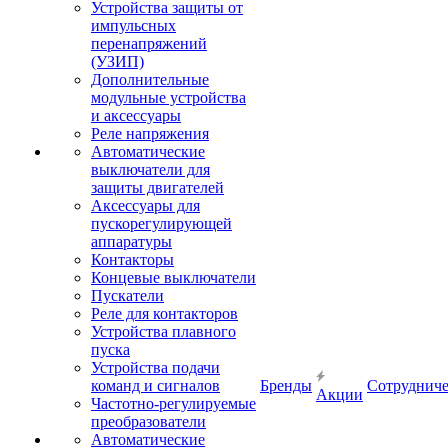
Устройства защиты от
импульсных
перенапряжений
(УЗИП)
Дополнительные
модульные устройства
и аксессуары
Реле напряжения
Автоматические
выключатели для
защиты двигателей
Аксессуары для
пускорегулирующей
аппаратуры
Контакторы
Концевые выключатели
Пускатели
Реле для контакторов
Устройства плавного
пуска
Устройства подачи
команд и сигналов
Бренды
Сотрудниче
Акции
Частотно-регулируемые
преобразователи
Автоматические