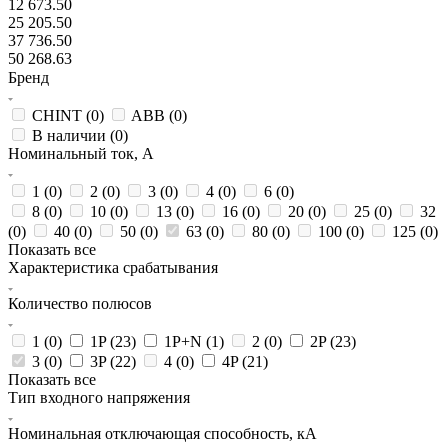
12 673.50
25 205.50
37 736.50
50 268.63
Бренд
CHINT (
0
)
ABB (
0
)
В наличии (
0
)
Номинальный ток, А
1 (
0
)
2 (
0
)
3 (
0
)
4 (
0
)
6 (
0
)
8 (
0
)
10 (
0
)
13 (
0
)
16 (
0
)
20 (
0
)
25 (
0
)
32
(
0
)
40 (
0
)
50 (
0
)
63 (
0
)
80 (
0
)
100 (
0
)
125 (
0
)
Показать все
Характеристика срабатывания
Количество полюсов
1 (
0
)
1P (
23
)
1P+N (
1
)
2 (
0
)
2P (
23
)
3 (
0
)
3P (
22
)
4 (
0
)
4P (
21
)
Показать все
Тип входного напряжения
Номинальная отключающая способность, кА