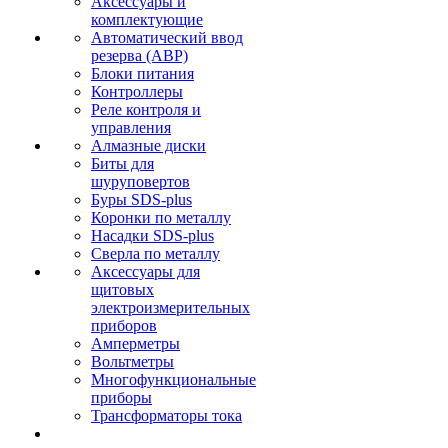
Аксессуары и
комплектующие
Автоматический ввод
резерва (АВР)
Блоки питания
Контроллеры
Реле контроля и
управления
Алмазные диски
Биты для
шуруповертов
Буры SDS-plus
Коронки по металлу
Насадки SDS-plus
Сверла по металлу
Аксессуары для
щитовых
электроизмерительных
приборов
Амперметры
Вольтметры
Многофункциональные
приборы
Трансформаторы тока