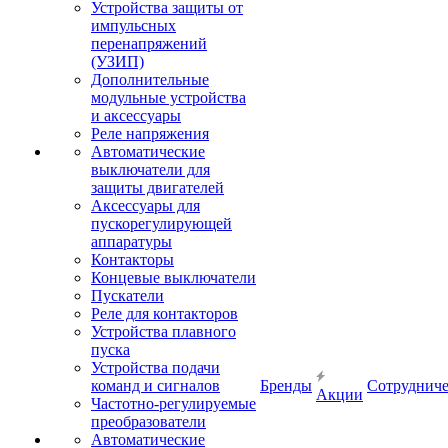
Устройства защиты от
импульсных
перенапряжений
(УЗИП)
Дополнительные
модульные устройства
и аксессуары
Реле напряжения
Автоматические
выключатели для
защиты двигателей
Аксессуары для
пускорегулирующей
аппаратуры
Контакторы
Концевые выключатели
Пускатели
Реле для контакторов
Устройства плавного
пуска
Устройства подачи
команд и сигналов
Бренды
Сотрудниче
Акции
Частотно-регулируемые
преобразователи
Автоматические