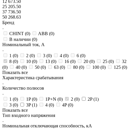
12 673.50
25 205.50
37 736.50
50 268.63
Бренд
CHINT (
0
)
ABB (
0
)
В наличии (
0
)
Номинальный ток, А
1 (
0
)
2 (
0
)
3 (
0
)
4 (
0
)
6 (
0
)
8 (
0
)
10 (
0
)
13 (
0
)
16 (
0
)
20 (
0
)
25 (
0
)
32
(
0
)
40 (
0
)
50 (
0
)
63 (
0
)
80 (
0
)
100 (
0
)
125 (
0
)
Показать все
Характеристика срабатывания
Количество полюсов
1 (
0
)
1P (
0
)
1P+N (
0
)
2 (
0
)
2P (
1
)
3 (
0
)
3P (
1
)
4 (
0
)
4P (
0
)
Показать все
Тип входного напряжения
Номинальная отключающая способность, кА