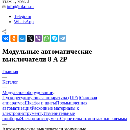
этаж 1, ком. 3
info@tokon.ru
Telegram
WhatsApp
Модульные автоматические
выключатели 8 A 2P
Главная
—
Каталог
—
Модульное оборудование
Пускорегулирующая аппаратура (ПРА)
Силовая
аппаратура
Шкафы и щиты
Промышленная
автоматизация
Расходные материалы к
электроинструменту
Измерительные
приборы
Электроинструмент
Строительно-монтажные клеммы
—
Автоматические выключатели модульные