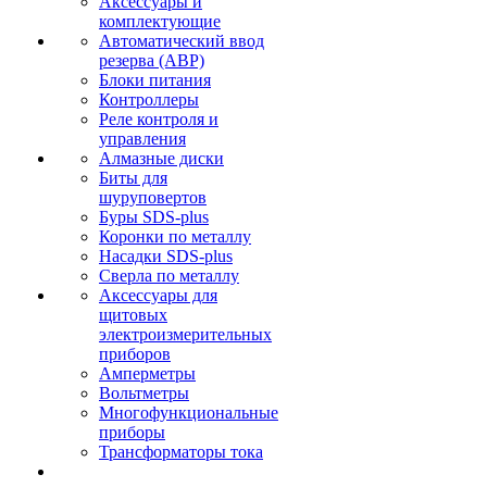
Аксессуары и
комплектующие
Автоматический ввод
резерва (АВР)
Блоки питания
Контроллеры
Реле контроля и
управления
Алмазные диски
Биты для
шуруповертов
Буры SDS-plus
Коронки по металлу
Насадки SDS-plus
Сверла по металлу
Аксессуары для
щитовых
электроизмерительных
приборов
Амперметры
Вольтметры
Многофункциональные
приборы
Трансформаторы тока