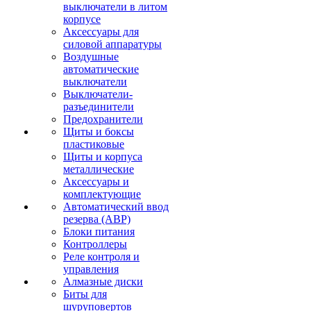
выключатели в литом
корпусе
Аксессуары для
силовой аппаратуры
Воздушные
автоматические
выключатели
Выключатели-
разъединители
Предохранители
Щиты и боксы
пластиковые
Щиты и корпуса
металлические
Аксессуары и
комплектующие
Автоматический ввод
резерва (АВР)
Блоки питания
Контроллеры
Реле контроля и
управления
Алмазные диски
Биты для
шуруповертов