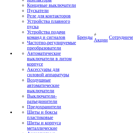
Концевые выключатели
Пускатели
Реле для контакторов
Устройства плавного
пуска
Устройства подачи
команд и сигналов
Бренды
Сотрудниче
Акции
Частотно-регулируемые
преобразователи
Автоматические
выключатели в литом
корпусе
Аксессуары для
силовой аппаратуры
Воздушные
автоматические
выключатели
Выключатели-
разъединители
Предохранители
Щиты и боксы
пластиковые
Щиты и корпуса
металлические