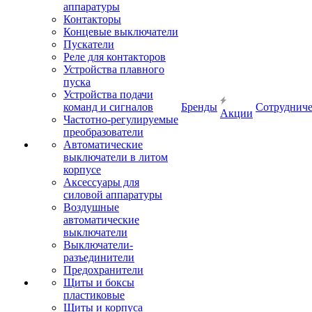
аппаратуры
Контакторы
Концевые выключатели
Пускатели
Реле для контакторов
Устройства плавного
пуска
Устройства подачи
команд и сигналов
Бренды
Сотрудниче
Акции
Частотно-регулируемые
преобразователи
Автоматические
выключатели в литом
корпусе
Аксессуары для
силовой аппаратуры
Воздушные
автоматические
выключатели
Выключатели-
разъединители
Предохранители
Щиты и боксы
пластиковые
Щиты и корпуса