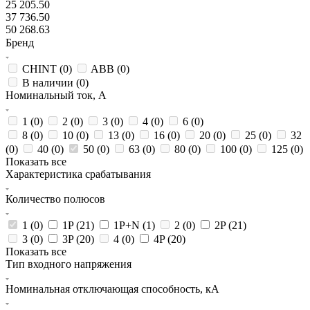
25 205.50
37 736.50
50 268.63
Бренд
CHINT (
0
)
ABB (
0
)
В наличии (
0
)
Номинальный ток, А
1 (
0
)
2 (
0
)
3 (
0
)
4 (
0
)
6 (
0
)
8 (
0
)
10 (
0
)
13 (
0
)
16 (
0
)
20 (
0
)
25 (
0
)
32
(
0
)
40 (
0
)
50 (
0
)
63 (
0
)
80 (
0
)
100 (
0
)
125 (
0
)
Показать все
Характеристика срабатывания
Количество полюсов
1 (
0
)
1P (
21
)
1P+N (
1
)
2 (
0
)
2P (
21
)
3 (
0
)
3P (
20
)
4 (
0
)
4P (
20
)
Показать все
Тип входного напряжения
Номинальная отключающая способность, кА