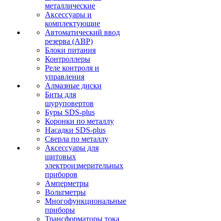
металлические
Аксессуары и
комплектующие
Автоматический ввод
резерва (АВР)
Блоки питания
Контроллеры
Реле контроля и
управления
Алмазные диски
Биты для
шуруповертов
Буры SDS-plus
Коронки по металлу
Насадки SDS-plus
Сверла по металлу
Аксессуары для
щитовых
электроизмерительных
приборов
Амперметры
Вольтметры
Многофункциональные
приборы
Трансформаторы тока