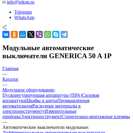
info@tokon.ru
Telegram
WhatsApp
Модульные автоматические
выключатели GENERICA 50 A 1P
Главная
—
Каталог
—
Модульное оборудование
Пускорегулирующая аппаратура (ПРА)
Силовая
аппаратура
Шкафы и щиты
Промышленная
автоматизация
Расходные материалы к
электроинструменту
Измерительные
приборы
Электроинструмент
Строительно-монтажные клеммы
—
Автоматические выключатели модульные
Дифференциальные автоматические выключатели