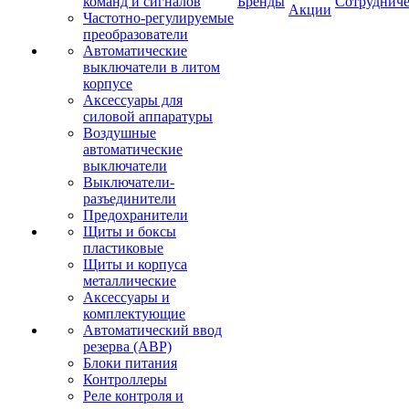
команд и сигналов
Бренды
Сотрудниче
Акции
Частотно-регулируемые
преобразователи
Автоматические
выключатели в литом
корпусе
Аксессуары для
силовой аппаратуры
Воздушные
автоматические
выключатели
Выключатели-
разъединители
Предохранители
Щиты и боксы
пластиковые
Щиты и корпуса
металлические
Аксессуары и
комплектующие
Автоматический ввод
резерва (АВР)
Блоки питания
Контроллеры
Реле контроля и