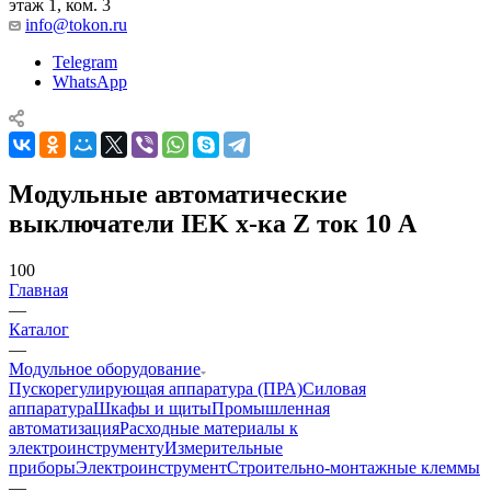
этаж 1, ком. 3
info@tokon.ru
Telegram
WhatsApp
Модульные автоматические
выключатели IEK х-ка Z ток 10 А
100
Главная
—
Каталог
—
Модульное оборудование
Пускорегулирующая аппаратура (ПРА)
Силовая
аппаратура
Шкафы и щиты
Промышленная
автоматизация
Расходные материалы к
электроинструменту
Измерительные
приборы
Электроинструмент
Строительно-монтажные клеммы
—