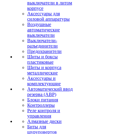
выключатели в литом
корпусе
Аксессуары для
силовой аппаратуры
Воздушные
автоматические
выключатели
Выключатели-
разъединители
Предохранители
Щиты и боксы
пластиковые
Щиты и корпуса
металлические
Аксессуары и
комплектующие
Автоматический ввод
резерва (АВР)
Блоки питания
Контроллеры
Реле контроля и
управления
Алмазные диски
Биты для
шуруповертов