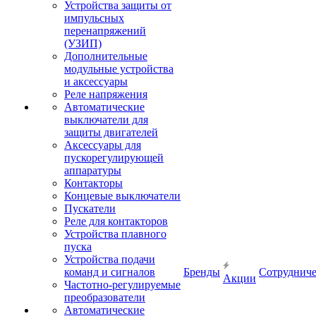
Устройства защиты от
импульсных
перенапряжений
(УЗИП)
Дополнительные
модульные устройства
и аксессуары
Реле напряжения
Автоматические
выключатели для
защиты двигателей
Аксессуары для
пускорегулирующей
аппаратуры
Контакторы
Концевые выключатели
Пускатели
Реле для контакторов
Устройства плавного
пуска
Устройства подачи
команд и сигналов
Бренды
Сотрудниче
Акции
Частотно-регулируемые
преобразователи
Автоматические