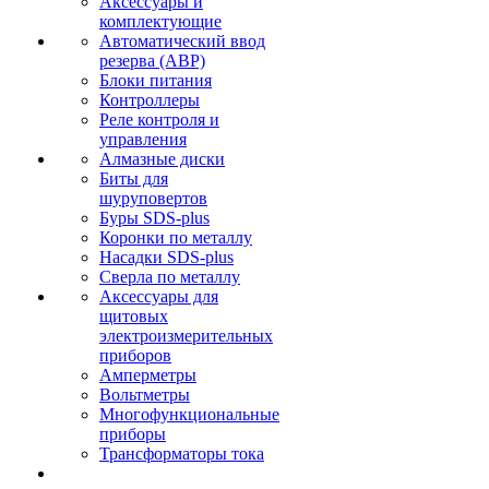
Аксессуары и
комплектующие
Автоматический ввод
резерва (АВР)
Блоки питания
Контроллеры
Реле контроля и
управления
Алмазные диски
Биты для
шуруповертов
Буры SDS-plus
Коронки по металлу
Насадки SDS-plus
Сверла по металлу
Аксессуары для
щитовых
электроизмерительных
приборов
Амперметры
Вольтметры
Многофункциональные
приборы
Трансформаторы тока