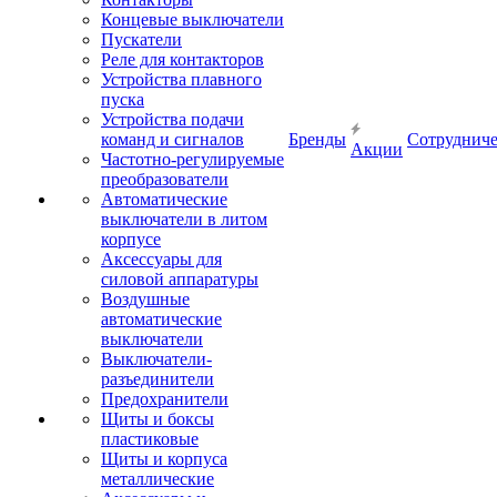
Концевые выключатели
Пускатели
Реле для контакторов
Устройства плавного
пуска
Устройства подачи
команд и сигналов
Бренды
Сотрудниче
Акции
Частотно-регулируемые
преобразователи
Автоматические
выключатели в литом
корпусе
Аксессуары для
силовой аппаратуры
Воздушные
автоматические
выключатели
Выключатели-
разъединители
Предохранители
Щиты и боксы
пластиковые
Щиты и корпуса
металлические