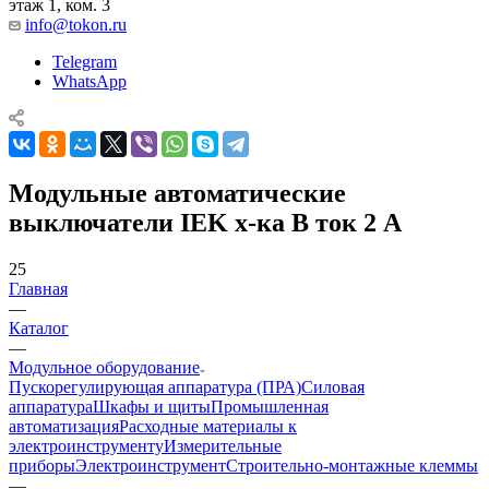
этаж 1, ком. 3
info@tokon.ru
Telegram
WhatsApp
Модульные автоматические
выключатели IEK х-ка B ток 2 А
25
Главная
—
Каталог
—
Модульное оборудование
Пускорегулирующая аппаратура (ПРА)
Силовая
аппаратура
Шкафы и щиты
Промышленная
автоматизация
Расходные материалы к
электроинструменту
Измерительные
приборы
Электроинструмент
Строительно-монтажные клеммы
—