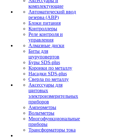
Аксессуары и
комплектующие
Автоматический ввод
резерва (АВР)
Блоки питания
Контроллеры
Реле контроля и
управления
Алмазные диски
Биты для
шуруповертов
Буры SDS-plus
Коронки по металлу
Насадки SDS-plus
Сверла по металлу
Аксессуары для
щитовых
электроизмерительных
приборов
Амперметры
Вольтметры
Многофункциональные
приборы
Трансформаторы тока