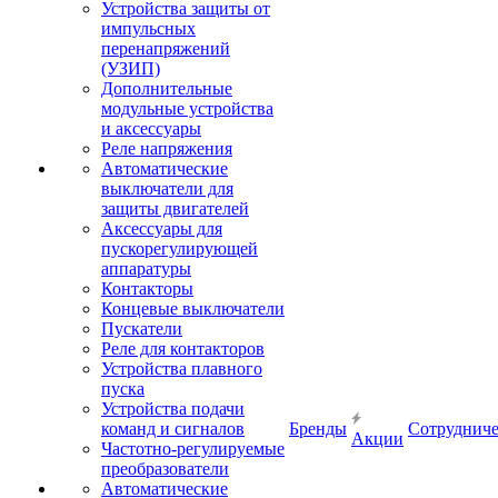
Устройства защиты от
импульсных
перенапряжений
(УЗИП)
Дополнительные
модульные устройства
и аксессуары
Реле напряжения
Автоматические
выключатели для
защиты двигателей
Аксессуары для
пускорегулирующей
аппаратуры
Контакторы
Концевые выключатели
Пускатели
Реле для контакторов
Устройства плавного
пуска
Устройства подачи
команд и сигналов
Бренды
Сотрудниче
Акции
Частотно-регулируемые
преобразователи
Автоматические