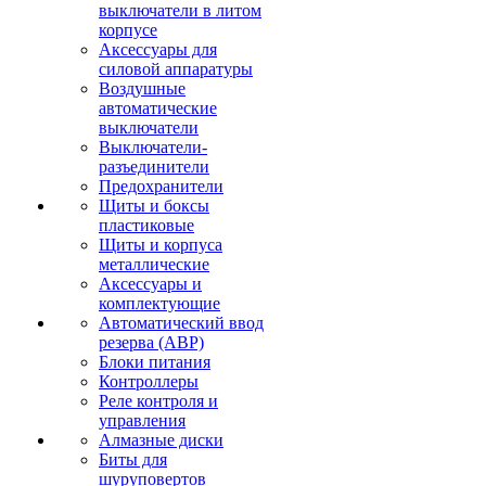
выключатели в литом
корпусе
Аксессуары для
силовой аппаратуры
Воздушные
автоматические
выключатели
Выключатели-
разъединители
Предохранители
Щиты и боксы
пластиковые
Щиты и корпуса
металлические
Аксессуары и
комплектующие
Автоматический ввод
резерва (АВР)
Блоки питания
Контроллеры
Реле контроля и
управления
Алмазные диски
Биты для
шуруповертов