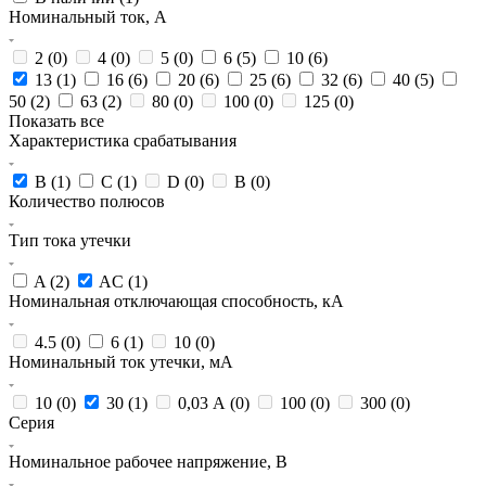
Номинальный ток, А
2 (
0
)
4 (
0
)
5 (
0
)
6 (
5
)
10 (
6
)
13 (
1
)
16 (
6
)
20 (
6
)
25 (
6
)
32 (
6
)
40 (
5
)
50 (
2
)
63 (
2
)
80 (
0
)
100 (
0
)
125 (
0
)
Показать все
Характеристика срабатывания
B (
1
)
C (
1
)
D (
0
)
В (
0
)
Количество полюсов
Тип тока утечки
A (
2
)
AC (
1
)
Номинальная отключающая способность, кА
4.5 (
0
)
6 (
1
)
10 (
0
)
Номинальный ток утечки, мА
10 (
0
)
30 (
1
)
0,03 А (
0
)
100 (
0
)
300 (
0
)
Серия
Номинальное рабочее напряжение, В