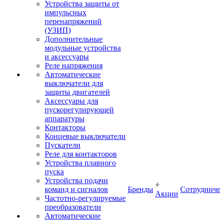
Устройства защиты от
импульсных
перенапряжений
(УЗИП)
Дополнительные
модульные устройства
и аксессуары
Реле напряжения
Автоматические
выключатели для
защиты двигателей
Аксессуары для
пускорегулирующей
аппаратуры
Контакторы
Концевые выключатели
Пускатели
Реле для контакторов
Устройства плавного
пуска
Устройства подачи
команд и сигналов
Бренды
Сотрудниче
Акции
Частотно-регулируемые
преобразователи
Автоматические