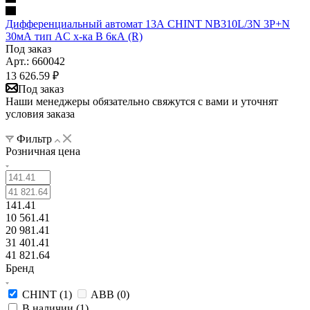
Дифференциальный автомат 13А CHINT NB310L/3N 3P+N
30мА тип AС х-ка B 6кА (R)
Под заказ
Арт.: 660042
13 626.59
₽
Под заказ
Наши менеджеры обязательно свяжутся с вами и уточнят
условия заказа
Фильтр
Розничная цена
141.41
10 561.41
20 981.41
31 401.41
41 821.64
Бренд
CHINT (
1
)
ABB (
0
)
В наличии (
1
)