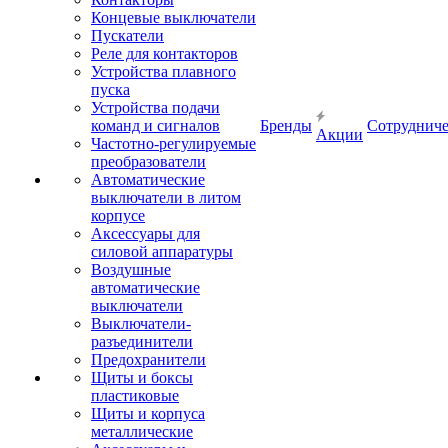
Концевые выключатели
Пускатели
Реле для контакторов
Устройства плавного
пуска
Устройства подачи
команд и сигналов
Бренды
Сотрудниче
Акции
Частотно-регулируемые
преобразователи
Автоматические
выключатели в литом
корпусе
Аксессуары для
силовой аппаратуры
Воздушные
автоматические
выключатели
Выключатели-
разъединители
Предохранители
Щиты и боксы
пластиковые
Щиты и корпуса
металлические