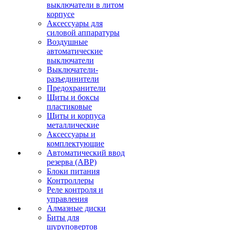
выключатели в литом
корпусе
Аксессуары для
силовой аппаратуры
Воздушные
автоматические
выключатели
Выключатели-
разъединители
Предохранители
Щиты и боксы
пластиковые
Щиты и корпуса
металлические
Аксессуары и
комплектующие
Автоматический ввод
резерва (АВР)
Блоки питания
Контроллеры
Реле контроля и
управления
Алмазные диски
Биты для
шуруповертов