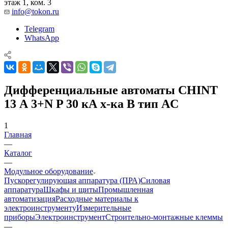
этаж 1, ком. 3
info@tokon.ru
Telegram
WhatsApp
Дифференциальные автоматы CHINT
13 А 3+N P 30 кА х-ка B тип AC
1
Главная
—
Каталог
—
Модульное оборудование
Пускорегулирующая аппаратура (ПРА)
Силовая
аппаратура
Шкафы и щиты
Промышленная
автоматизация
Расходные материалы к
электроинструменту
Измерительные
приборы
Электроинструмент
Строительно-монтажные клеммы
—