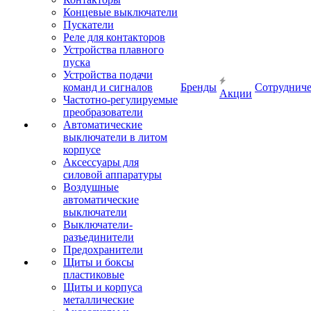
Концевые выключатели
Пускатели
Реле для контакторов
Устройства плавного
пуска
Устройства подачи
команд и сигналов
Бренды
Сотрудниче
Акции
Частотно-регулируемые
преобразователи
Автоматические
выключатели в литом
корпусе
Аксессуары для
силовой аппаратуры
Воздушные
автоматические
выключатели
Выключатели-
разъединители
Предохранители
Щиты и боксы
пластиковые
Щиты и корпуса
металлические