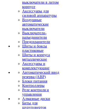
выключатели в литом
корпусе
Аксессуары для
силовой аппаратуры
Воздушные
автоматические
выключатели
Выключатели-
разъединители
Предохранители
Щиты и боксы
пластиковые
Щиты и корпуса
металлические
Аксессуары и
комплектующие
Автоматический ввод
резерва (АВР)
Блоки питания
Контроллеры
Реле контроля и
управления
Алмазные диски
Биты для
шуруповертов