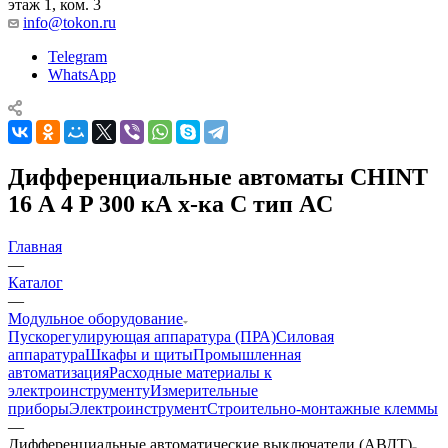
этаж 1, ком. 3
info@tokon.ru
Telegram
WhatsApp
Дифференциальные автоматы CHINT
16 А 4 P 300 кА х-ка C тип AC
Главная
—
Каталог
—
Модульное оборудование
Пускорегулирующая аппаратура (ПРА)
Силовая
аппаратура
Шкафы и щиты
Промышленная
автоматизация
Расходные материалы к
электроинструменту
Измерительные
приборы
Электроинструмент
Строительно-монтажные клеммы
—
Дифференциальные автоматические выключатели (АВДТ)