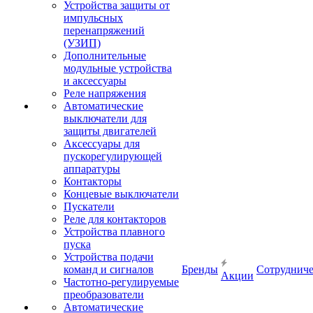
Устройства защиты от
импульсных
перенапряжений
(УЗИП)
Дополнительные
модульные устройства
и аксессуары
Реле напряжения
Автоматические
выключатели для
защиты двигателей
Аксессуары для
пускорегулирующей
аппаратуры
Контакторы
Концевые выключатели
Пускатели
Реле для контакторов
Устройства плавного
пуска
Устройства подачи
команд и сигналов
Бренды
Сотрудниче
Акции
Частотно-регулируемые
преобразователи
Автоматические