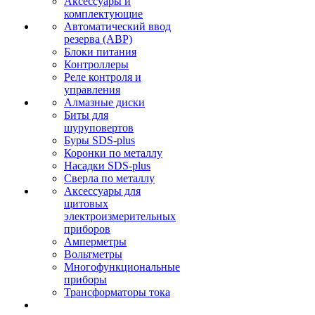
Аксессуары и
комплектующие
Автоматический ввод
резерва (АВР)
Блоки питания
Контроллеры
Реле контроля и
управления
Алмазные диски
Биты для
шуруповертов
Буры SDS-plus
Коронки по металлу
Насадки SDS-plus
Сверла по металлу
Аксессуары для
щитовых
электроизмерительных
приборов
Амперметры
Вольтметры
Многофункциональные
приборы
Трансформаторы тока