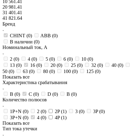
10 561.41
20 981.41
31 401.41
41 821.64
Бренд
CHINT (
0
)
ABB (
0
)
В наличии (
0
)
Номинальный ток, А
2 (
0
)
4 (
0
)
5 (
0
)
6 (
0
)
10 (
0
)
13 (
0
)
16 (
0
)
20 (
0
)
25 (
0
)
32 (
0
)
40 (
0
)
50 (
0
)
63 (
0
)
80 (
0
)
100 (
0
)
125 (
0
)
Показать все
Характеристика срабатывания
B (
0
)
C (
0
)
D (
0
)
В (
0
)
Количество полюсов
1P+N (
0
)
2 (
0
)
2P (
1
)
3 (
0
)
3P (
0
)
3P+N (
0
)
4 (
0
)
4P (
1
)
Показать все
Тип тока утечки