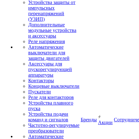
Устройства защиты от
импульсных
перенапряжений
(УЗИП)
Дополнительные
модульные устройства
и аксессуары
Реле напряжения
Автоматические
выключатели для
защиты двигателей
Аксессуары для
пускорегулирующей
аппаратуры
Контакторы
Концевые выключатели
Пускатели
Реле для контакторов
Устройства плавного
пуска
Устройства подачи
команд и сигналов
Бренды
Сотрудниче
Акции
Частотно-регулируемые
преобразователи
Автоматические