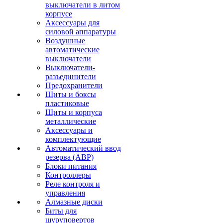
выключатели в литом
корпусе
Аксессуары для
силовой аппаратуры
Воздушные
автоматические
выключатели
Выключатели-
разъединители
Предохранители
Щиты и боксы
пластиковые
Щиты и корпуса
металлические
Аксессуары и
комплектующие
Автоматический ввод
резерва (АВР)
Блоки питания
Контроллеры
Реле контроля и
управления
Алмазные диски
Биты для
шуруповертов