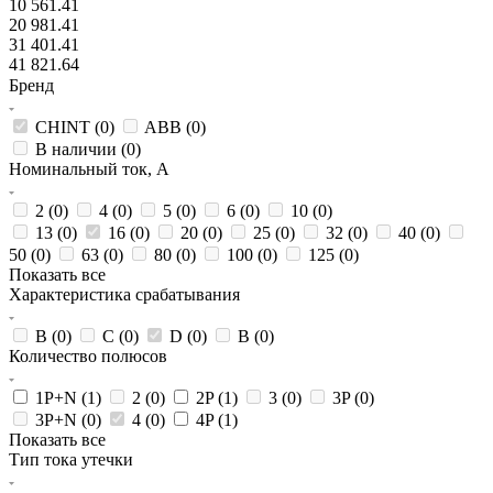
10 561.41
20 981.41
31 401.41
41 821.64
Бренд
CHINT (
0
)
ABB (
0
)
В наличии (
0
)
Номинальный ток, А
2 (
0
)
4 (
0
)
5 (
0
)
6 (
0
)
10 (
0
)
13 (
0
)
16 (
0
)
20 (
0
)
25 (
0
)
32 (
0
)
40 (
0
)
50 (
0
)
63 (
0
)
80 (
0
)
100 (
0
)
125 (
0
)
Показать все
Характеристика срабатывания
B (
0
)
C (
0
)
D (
0
)
В (
0
)
Количество полюсов
1P+N (
1
)
2 (
0
)
2P (
1
)
3 (
0
)
3P (
0
)
3P+N (
0
)
4 (
0
)
4P (
1
)
Показать все
Тип тока утечки