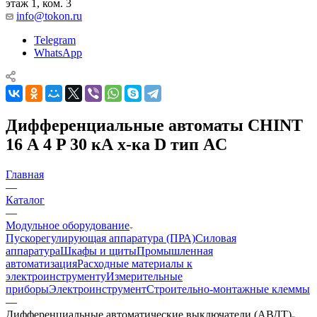
этаж 1, ком. 3
info@tokon.ru
Telegram
WhatsApp
Дифференциальные автоматы CHINT
16 А 4 P 30 кА х-ка D тип AC
Главная
—
Каталог
—
Модульное оборудование
Пускорегулирующая аппаратура (ПРА)
Силовая
аппаратура
Шкафы и щиты
Промышленная
автоматизация
Расходные материалы к
электроинструменту
Измерительные
приборы
Электроинструмент
Строительно-монтажные клеммы
—
Дифференциальные автоматические выключатели (АВДТ)