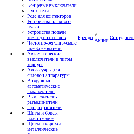
Концевые выключатели
Пускатели
Реле для контакторов
Устройства плавного
пуска
Устройства подачи
команд и сигналов
Бренды
Сотрудниче
Акции
Частотно-регулируемые
преобразователи
Автоматические
выключатели в литом
корпусе
Аксессуары для
силовой аппаратуры
Воздушные
автоматические
выключатели
Выключатели-
разъединители
Предохранители
Щиты и боксы
пластиковые
Щиты и корпуса
металлические