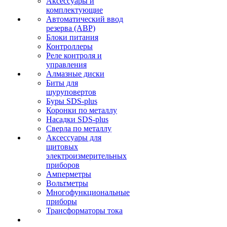
Аксессуары и
комплектующие
Автоматический ввод
резерва (АВР)
Блоки питания
Контроллеры
Реле контроля и
управления
Алмазные диски
Биты для
шуруповертов
Буры SDS-plus
Коронки по металлу
Насадки SDS-plus
Сверла по металлу
Аксессуары для
щитовых
электроизмерительных
приборов
Амперметры
Вольтметры
Многофункциональные
приборы
Трансформаторы тока