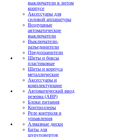
выключатели в литом
корпусе
Аксессуары для
силовой аппаратуры
Воздушные
автоматические
выключатели
Выключатели-
разъединители
Предохранители
Щиты и боксы
пластиковые
Щиты и корпуса
металлические
Аксессуары и
комплектующие
Автоматический ввод
резерва (АВР)
Блоки питания
Контроллеры
Реле контроля и
управления
Алмазные диски
Биты для
шуруповертов