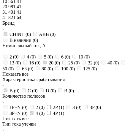
10 561.41
20 981.41
31 401.41
41 821.64
Бренд
CHINT (
0
)
ABB (
0
)
В наличии (
0
)
Номинальный ток, А
2 (
0
)
4 (
0
)
5 (
0
)
6 (
0
)
10 (
0
)
13 (
0
)
16 (
0
)
20 (
0
)
25 (
0
)
32 (
0
)
40 (
0
)
50 (
0
)
63 (
0
)
80 (
0
)
100 (
0
)
125 (
0
)
Показать все
Характеристика срабатывания
B (
0
)
C (
0
)
D (
0
)
В (
0
)
Количество полюсов
1P+N (
0
)
2 (
0
)
2P (
1
)
3 (
0
)
3P (
0
)
3P+N (
0
)
4 (
0
)
4P (
1
)
Показать все
Тип тока утечки