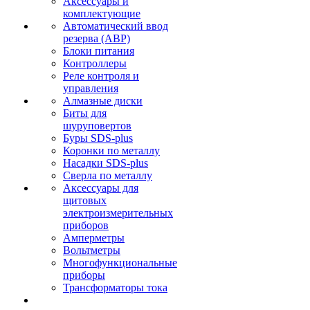
Аксессуары и
комплектующие
Автоматический ввод
резерва (АВР)
Блоки питания
Контроллеры
Реле контроля и
управления
Алмазные диски
Биты для
шуруповертов
Буры SDS-plus
Коронки по металлу
Насадки SDS-plus
Сверла по металлу
Аксессуары для
щитовых
электроизмерительных
приборов
Амперметры
Вольтметры
Многофункциональные
приборы
Трансформаторы тока