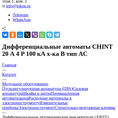
этаж 1, ком. 3
info@tokon.ru
Telegram
WhatsApp
Дифференциальные автоматы CHINT
20 А 4 P 100 кА х-ка B тип AC
Главная
—
Каталог
—
Модульное оборудование
Пускорегулирующая аппаратура (ПРА)
Силовая
аппаратура
Шкафы и щиты
Промышленная
автоматизация
Расходные материалы к
электроинструменту
Измерительные
приборы
Электроинструмент
Строительно-монтажные клеммы
—
Дифференциальные автоматические выключатели (АВДТ)