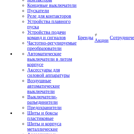
Концевые выключатели
Пускатели
Реле для контакторов
Устройства плавного
пуска
Устройства подачи
команд и сигналов
Бренды
Сотрудниче
Акции
Частотно-регулируемые
преобразователи
Автоматические
выключатели в литом
корпусе
Аксессуары для
силовой аппаратуры
Воздушные
автоматические
выключатели
Выключатели-
разъединители
Предохранители
Щиты и боксы
пластиковые
Щиты и корпуса
металлические