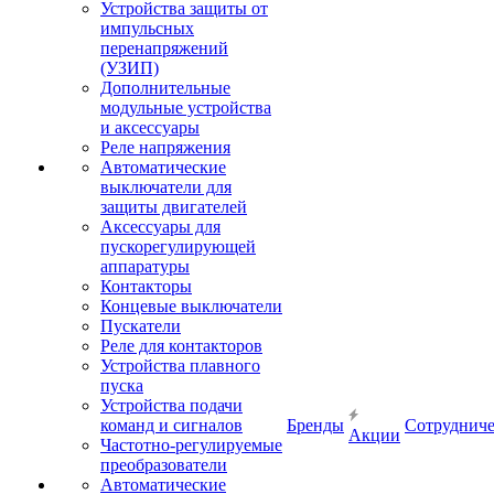
Устройства защиты от
импульсных
перенапряжений
(УЗИП)
Дополнительные
модульные устройства
и аксессуары
Реле напряжения
Автоматические
выключатели для
защиты двигателей
Аксессуары для
пускорегулирующей
аппаратуры
Контакторы
Концевые выключатели
Пускатели
Реле для контакторов
Устройства плавного
пуска
Устройства подачи
команд и сигналов
Бренды
Сотрудниче
Акции
Частотно-регулируемые
преобразователи
Автоматические