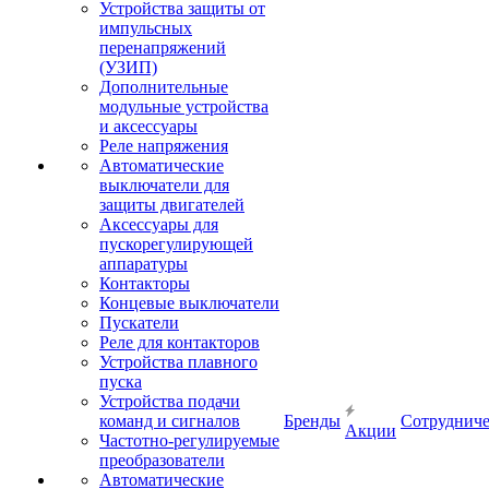
Устройства защиты от
импульсных
перенапряжений
(УЗИП)
Дополнительные
модульные устройства
и аксессуары
Реле напряжения
Автоматические
выключатели для
защиты двигателей
Аксессуары для
пускорегулирующей
аппаратуры
Контакторы
Концевые выключатели
Пускатели
Реле для контакторов
Устройства плавного
пуска
Устройства подачи
команд и сигналов
Бренды
Сотрудниче
Акции
Частотно-регулируемые
преобразователи
Автоматические