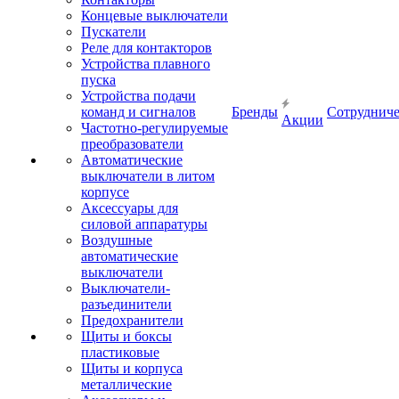
Концевые выключатели
Пускатели
Реле для контакторов
Устройства плавного
пуска
Устройства подачи
команд и сигналов
Бренды
Сотрудниче
Акции
Частотно-регулируемые
преобразователи
Автоматические
выключатели в литом
корпусе
Аксессуары для
силовой аппаратуры
Воздушные
автоматические
выключатели
Выключатели-
разъединители
Предохранители
Щиты и боксы
пластиковые
Щиты и корпуса
металлические