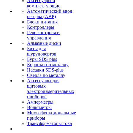
Аксессуары и
комплектующие
Автоматический ввод
резерва (АВР)
Блоки питания
Контроллеры
Реле контроля и
управления
Алмазные диски
Биты для
шуруповертов
Буры SDS-plus
Коронки по металлу
Насадки SDS-plus
Сверла по металлу
Аксессуары для
щитовых
электроизмерительных
приборов
Амперметры
Вольтметры
Многофункциональные
приборы
Трансформаторы тока