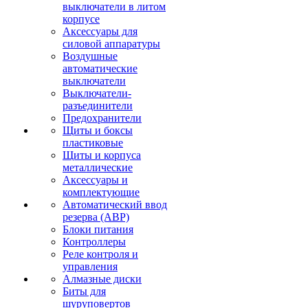
выключатели в литом
корпусе
Аксессуары для
силовой аппаратуры
Воздушные
автоматические
выключатели
Выключатели-
разъединители
Предохранители
Щиты и боксы
пластиковые
Щиты и корпуса
металлические
Аксессуары и
комплектующие
Автоматический ввод
резерва (АВР)
Блоки питания
Контроллеры
Реле контроля и
управления
Алмазные диски
Биты для
шуруповертов