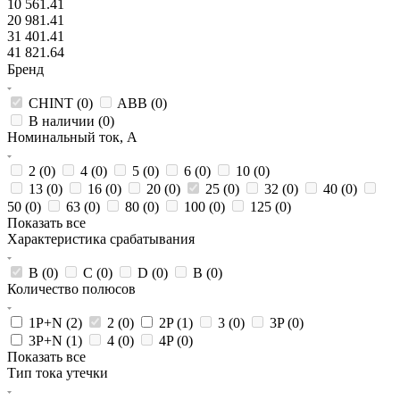
10 561.41
20 981.41
31 401.41
41 821.64
Бренд
CHINT (
0
)
ABB (
0
)
В наличии (
0
)
Номинальный ток, А
2 (
0
)
4 (
0
)
5 (
0
)
6 (
0
)
10 (
0
)
13 (
0
)
16 (
0
)
20 (
0
)
25 (
0
)
32 (
0
)
40 (
0
)
50 (
0
)
63 (
0
)
80 (
0
)
100 (
0
)
125 (
0
)
Показать все
Характеристика срабатывания
B (
0
)
C (
0
)
D (
0
)
В (
0
)
Количество полюсов
1P+N (
2
)
2 (
0
)
2P (
1
)
3 (
0
)
3P (
0
)
3P+N (
1
)
4 (
0
)
4P (
0
)
Показать все
Тип тока утечки