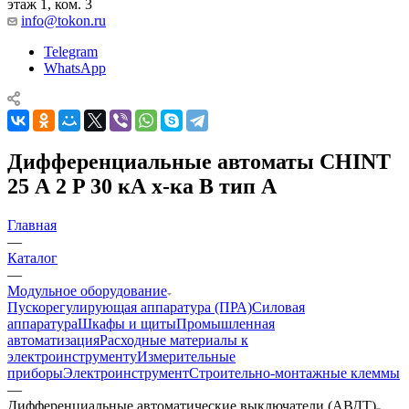
этаж 1, ком. 3
info@tokon.ru
Telegram
WhatsApp
Дифференциальные автоматы CHINT
25 А 2 P 30 кА х-ка B тип A
Главная
—
Каталог
—
Модульное оборудование
Пускорегулирующая аппаратура (ПРА)
Силовая
аппаратура
Шкафы и щиты
Промышленная
автоматизация
Расходные материалы к
электроинструменту
Измерительные
приборы
Электроинструмент
Строительно-монтажные клеммы
—
Дифференциальные автоматические выключатели (АВДТ)