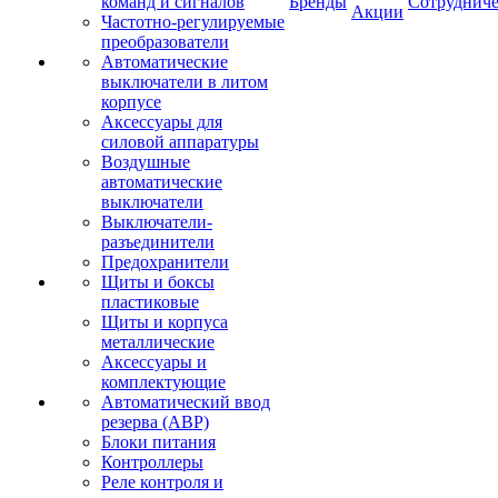
команд и сигналов
Бренды
Сотрудниче
Акции
Частотно-регулируемые
преобразователи
Автоматические
выключатели в литом
корпусе
Аксессуары для
силовой аппаратуры
Воздушные
автоматические
выключатели
Выключатели-
разъединители
Предохранители
Щиты и боксы
пластиковые
Щиты и корпуса
металлические
Аксессуары и
комплектующие
Автоматический ввод
резерва (АВР)
Блоки питания
Контроллеры
Реле контроля и