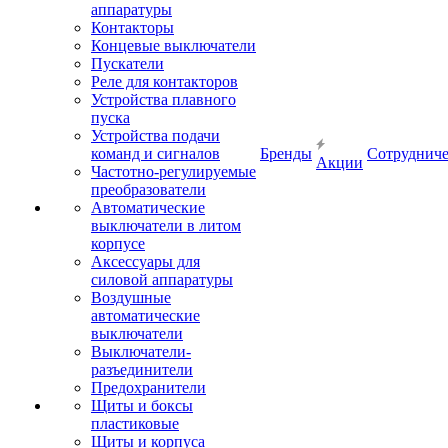
аппаратуры
Контакторы
Концевые выключатели
Пускатели
Реле для контакторов
Устройства плавного
пуска
Устройства подачи
команд и сигналов
Бренды
Сотрудниче
Акции
Частотно-регулируемые
преобразователи
Автоматические
выключатели в литом
корпусе
Аксессуары для
силовой аппаратуры
Воздушные
автоматические
выключатели
Выключатели-
разъединители
Предохранители
Щиты и боксы
пластиковые
Щиты и корпуса