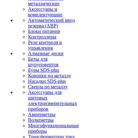
металлические
Аксессуары и
комплектующие
Автоматический ввод
резерва (АВР)
Блоки питания
Контроллеры
Реле контроля и
управления
Алмазные диски
Биты для
шуруповертов
Буры SDS-plus
Коронки по металлу
Насадки SDS-plus
Сверла по металлу
Аксессуары для
щитовых
электроизмерительных
приборов
Амперметры
Вольтметры
Многофункциональные
приборы
Трансформаторы тока