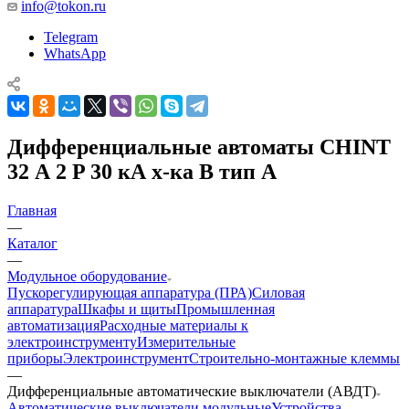
info@tokon.ru
Telegram
WhatsApp
Дифференциальные автоматы CHINT
32 А 2 P 30 кА х-ка B тип A
Главная
—
Каталог
—
Модульное оборудование
Пускорегулирующая аппаратура (ПРА)
Силовая
аппаратура
Шкафы и щиты
Промышленная
автоматизация
Расходные материалы к
электроинструменту
Измерительные
приборы
Электроинструмент
Строительно-монтажные клеммы
—
Дифференциальные автоматические выключатели (АВДТ)
Автоматические выключатели модульные
Устройства