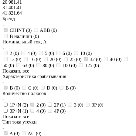
20 981.41
31 401.41
41 821.64
Бренд
CHINT (
0
)
ABB (
0
)
В наличии (
0
)
Номинальный ток, А
2 (
0
)
4 (
0
)
5 (
0
)
6 (
0
)
10 (
0
)
13 (
0
)
16 (
0
)
20 (
0
)
25 (
0
)
32 (
0
)
40 (
0
)
50 (
0
)
63 (
0
)
80 (
0
)
100 (
0
)
125 (
0
)
Показать все
Характеристика срабатывания
B (
0
)
C (
0
)
D (
0
)
В (
0
)
Количество полюсов
1P+N (
2
)
2 (
0
)
2P (
1
)
3 (
0
)
3P (
0
)
3P+N (
1
)
4 (
0
)
4P (
0
)
Показать все
Тип тока утечки
A (
0
)
AC (
0
)