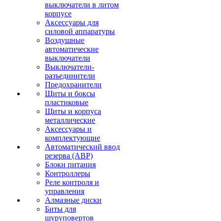
выключатели в литом
корпусе
Аксессуары для
силовой аппаратуры
Воздушные
автоматические
выключатели
Выключатели-
разъединители
Предохранители
Щиты и боксы
пластиковые
Щиты и корпуса
металлические
Аксессуары и
комплектующие
Автоматический ввод
резерва (АВР)
Блоки питания
Контроллеры
Реле контроля и
управления
Алмазные диски
Биты для
шуруповертов