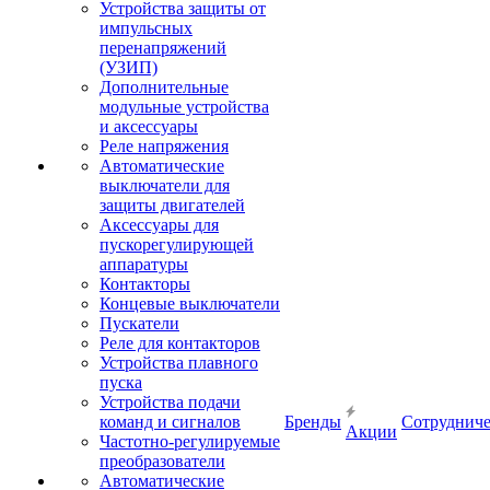
Устройства защиты от
импульсных
перенапряжений
(УЗИП)
Дополнительные
модульные устройства
и аксессуары
Реле напряжения
Автоматические
выключатели для
защиты двигателей
Аксессуары для
пускорегулирующей
аппаратуры
Контакторы
Концевые выключатели
Пускатели
Реле для контакторов
Устройства плавного
пуска
Устройства подачи
команд и сигналов
Бренды
Сотрудниче
Акции
Частотно-регулируемые
преобразователи
Автоматические