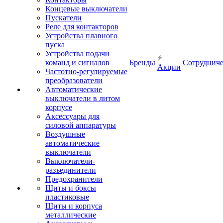
Концевые выключатели
Пускатели
Реле для контакторов
Устройства плавного
пуска
Устройства подачи
команд и сигналов
Бренды
Сотрудниче
Акции
Частотно-регулируемые
преобразователи
Автоматические
выключатели в литом
корпусе
Аксессуары для
силовой аппаратуры
Воздушные
автоматические
выключатели
Выключатели-
разъединители
Предохранители
Щиты и боксы
пластиковые
Щиты и корпуса
металлические