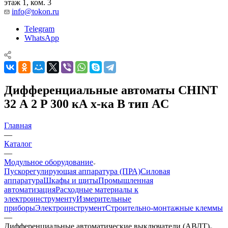
этаж 1, ком. 3
info@tokon.ru
Telegram
WhatsApp
Дифференциальные автоматы CHINT
32 А 2 P 300 кА х-ка B тип AC
Главная
—
Каталог
—
Модульное оборудование
Пускорегулирующая аппаратура (ПРА)
Силовая
аппаратура
Шкафы и щиты
Промышленная
автоматизация
Расходные материалы к
электроинструменту
Измерительные
приборы
Электроинструмент
Строительно-монтажные клеммы
—
Дифференциальные автоматические выключатели (АВДТ)