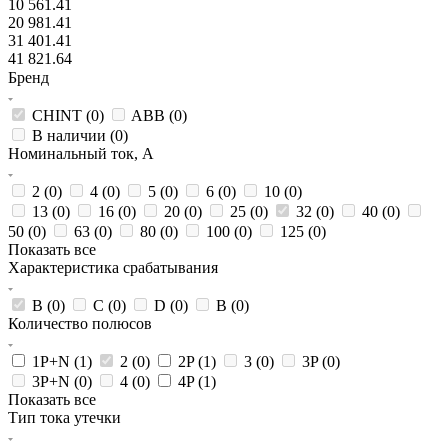
10 561.41
20 981.41
31 401.41
41 821.64
Бренд
CHINT (
0
)
ABB (
0
)
В наличии (
0
)
Номинальный ток, А
2 (
0
)
4 (
0
)
5 (
0
)
6 (
0
)
10 (
0
)
13 (
0
)
16 (
0
)
20 (
0
)
25 (
0
)
32 (
0
)
40 (
0
)
50 (
0
)
63 (
0
)
80 (
0
)
100 (
0
)
125 (
0
)
Показать все
Характеристика срабатывания
B (
0
)
C (
0
)
D (
0
)
В (
0
)
Количество полюсов
1P+N (
1
)
2 (
0
)
2P (
1
)
3 (
0
)
3P (
0
)
3P+N (
0
)
4 (
0
)
4P (
1
)
Показать все
Тип тока утечки