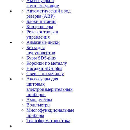
Аксессуары и
комплектующие
Автоматический ввод
резерва (АВР)
Блоки питания
Контроллеры
Реле контроля и
управления
Алмазные диски
Биты для
шуруповертов
Буры SDS-plus
Коронки по металлу
Насадки SDS-plus
Сверла по металлу
Аксессуары для
щитовых
электроизмерительных
приборов
Амперметры
Вольтметры
Многофункциональные
приборы
Трансформаторы тока