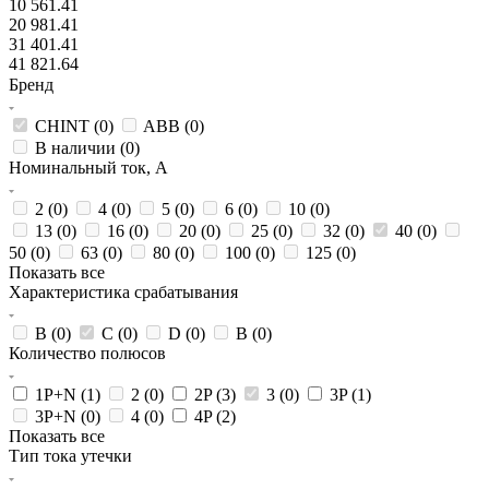
10 561.41
20 981.41
31 401.41
41 821.64
Бренд
CHINT (
0
)
ABB (
0
)
В наличии (
0
)
Номинальный ток, А
2 (
0
)
4 (
0
)
5 (
0
)
6 (
0
)
10 (
0
)
13 (
0
)
16 (
0
)
20 (
0
)
25 (
0
)
32 (
0
)
40 (
0
)
50 (
0
)
63 (
0
)
80 (
0
)
100 (
0
)
125 (
0
)
Показать все
Характеристика срабатывания
B (
0
)
C (
0
)
D (
0
)
В (
0
)
Количество полюсов
1P+N (
1
)
2 (
0
)
2P (
3
)
3 (
0
)
3P (
1
)
3P+N (
0
)
4 (
0
)
4P (
2
)
Показать все
Тип тока утечки