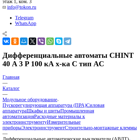
этаж 1, ком. 3
info@tokon.ru
Telegram
WhatsApp
Дифференциальные автоматы CHINT
40 А 3 P 100 кА х-ка C тип AC
Главная
—
Каталог
—
Модульное оборудование
Пускорегулирующая аппаратура (ПРА)
Силовая
аппаратура
Шкафы и щиты
Промышленная
автоматизация
Расходные материалы к
электроинструменту
Измерительные
приборы
Электроинструмент
Строительно-монтажные клеммы
—
Дифференциальные автоматические выключатели (АВДТ)