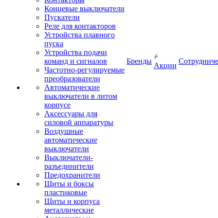
Концевые выключатели
Пускатели
Реле для контакторов
Устройства плавного
пуска
Устройства подачи
команд и сигналов
Бренды
Сотрудниче
Акции
Частотно-регулируемые
преобразователи
Автоматические
выключатели в литом
корпусе
Аксессуары для
силовой аппаратуры
Воздушные
автоматические
выключатели
Выключатели-
разъединители
Предохранители
Щиты и боксы
пластиковые
Щиты и корпуса
металлические