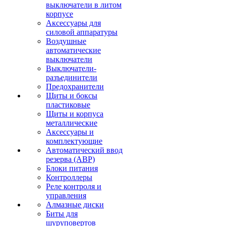
выключатели в литом
корпусе
Аксессуары для
силовой аппаратуры
Воздушные
автоматические
выключатели
Выключатели-
разъединители
Предохранители
Щиты и боксы
пластиковые
Щиты и корпуса
металлические
Аксессуары и
комплектующие
Автоматический ввод
резерва (АВР)
Блоки питания
Контроллеры
Реле контроля и
управления
Алмазные диски
Биты для
шуруповертов