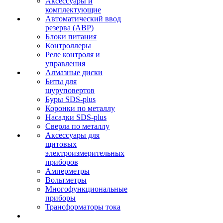
Аксессуары и
комплектующие
Автоматический ввод
резерва (АВР)
Блоки питания
Контроллеры
Реле контроля и
управления
Алмазные диски
Биты для
шуруповертов
Буры SDS-plus
Коронки по металлу
Насадки SDS-plus
Сверла по металлу
Аксессуары для
щитовых
электроизмерительных
приборов
Амперметры
Вольтметры
Многофункциональные
приборы
Трансформаторы тока