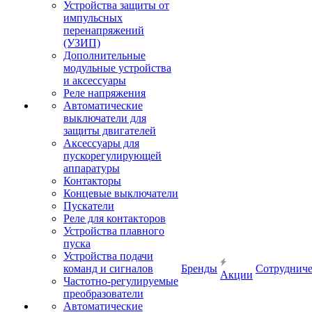
Устройства защиты от
импульсных
перенапряжений
(УЗИП)
Дополнительные
модульные устройства
и аксессуары
Реле напряжения
Автоматические
выключатели для
защиты двигателей
Аксессуары для
пускорегулирующей
аппаратуры
Контакторы
Концевые выключатели
Пускатели
Реле для контакторов
Устройства плавного
пуска
Устройства подачи
команд и сигналов
Бренды
Сотрудниче
Акции
Частотно-регулируемые
преобразователи
Автоматические