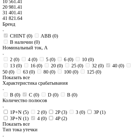
10 561.41
20 981.41
31 401.41
41 821.64
Бренд
CHINT (
0
)
ABB (
0
)
В наличии (
0
)
Номинальный ток, А
2 (
0
)
4 (
0
)
5 (
0
)
6 (
0
)
10 (
0
)
13 (
0
)
16 (
0
)
20 (
0
)
25 (
0
)
32 (
0
)
40 (
0
)
50 (
0
)
63 (
0
)
80 (
0
)
100 (
0
)
125 (
0
)
Показать все
Характеристика срабатывания
B (
0
)
C (
0
)
D (
0
)
В (
0
)
Количество полюсов
1P+N (
5
)
2 (
0
)
2P (
3
)
3 (
0
)
3P (
1
)
3P+N (
1
)
4 (
0
)
4P (
2
)
Показать все
Тип тока утечки