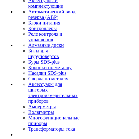
Аксессуары и
комплектующие
Автоматический ввод
резерва (АВР)
Блоки питания
Контроллеры
Реле контроля и
управления
Алмазные диски
Биты для
шуруповертов
Буры SDS-plus
Коронки по металлу
Насадки SDS-plus
Сверла по металлу
Аксессуары для
щитовых
электроизмерительных
приборов
Амперметры
Вольтметры
Многофункциональные
приборы
Трансформаторы тока