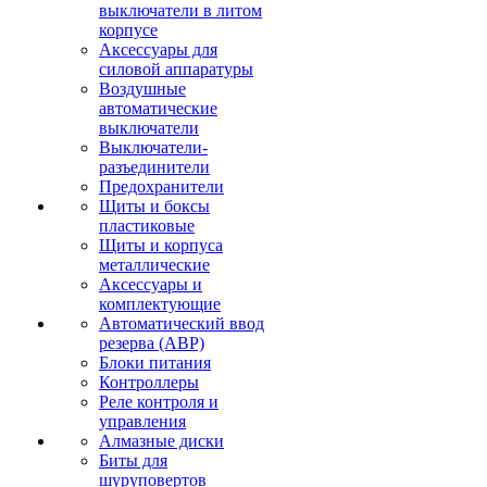
выключатели в литом
корпусе
Аксессуары для
силовой аппаратуры
Воздушные
автоматические
выключатели
Выключатели-
разъединители
Предохранители
Щиты и боксы
пластиковые
Щиты и корпуса
металлические
Аксессуары и
комплектующие
Автоматический ввод
резерва (АВР)
Блоки питания
Контроллеры
Реле контроля и
управления
Алмазные диски
Биты для
шуруповертов