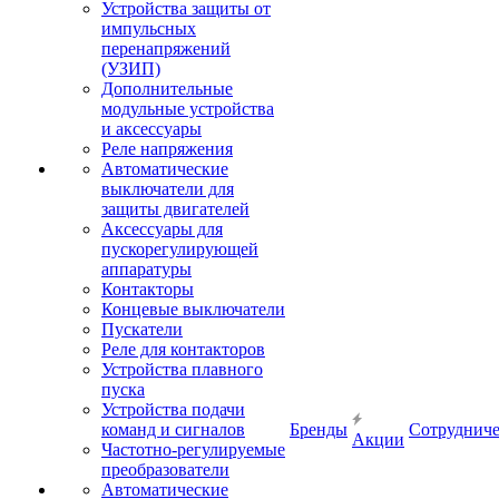
Устройства защиты от
импульсных
перенапряжений
(УЗИП)
Дополнительные
модульные устройства
и аксессуары
Реле напряжения
Автоматические
выключатели для
защиты двигателей
Аксессуары для
пускорегулирующей
аппаратуры
Контакторы
Концевые выключатели
Пускатели
Реле для контакторов
Устройства плавного
пуска
Устройства подачи
команд и сигналов
Бренды
Сотрудниче
Акции
Частотно-регулируемые
преобразователи
Автоматические