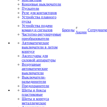
Концевые выключатели
Пускатели
Реле для контакторов
Устройства плавного
пуска
Устройства подачи
команд и сигналов
Бренды
Сотрудниче
Акции
Частотно-регулируемые
преобразователи
Автоматические
выключатели в литом
корпусе
Аксессуары для
силовой аппаратуры
Воздушные
автоматические
выключатели
Выключатели-
разъединители
Предохранители
Щиты и боксы
пластиковые
Щиты и корпуса
металлические