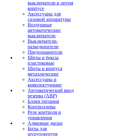
выключатели в литом
корпусе
Аксессуары для
силовой аппаратуры
Воздушные
автоматические
выключатели
Выключатели-
разъединители
Предохранители
Щиты и боксы
пластиковые
Щиты и корпуса
металлические
Аксессуары и
комплектующие
Автоматический ввод
резерва (АВР)
Блоки питания
Контроллеры
Реле контроля и
управления
Алмазные диски
Биты для
шуруповертов