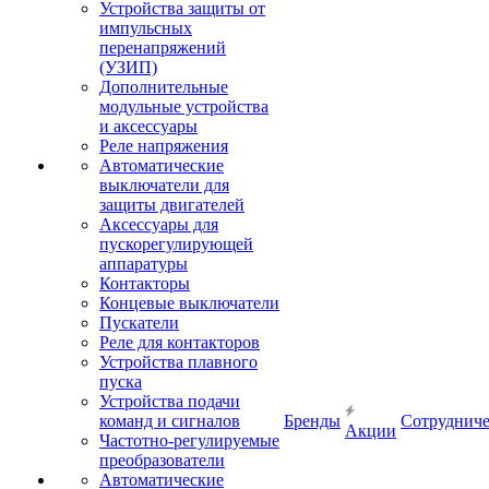
Устройства защиты от
импульсных
перенапряжений
(УЗИП)
Дополнительные
модульные устройства
и аксессуары
Реле напряжения
Автоматические
выключатели для
защиты двигателей
Аксессуары для
пускорегулирующей
аппаратуры
Контакторы
Концевые выключатели
Пускатели
Реле для контакторов
Устройства плавного
пуска
Устройства подачи
команд и сигналов
Бренды
Сотрудниче
Акции
Частотно-регулируемые
преобразователи
Автоматические