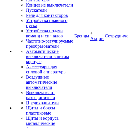
Концевые выключатели
Пускатели
Реле для контакторов
Устройства плавного
пуска
Устройства подачи
команд и сигналов
Бренды
Сотрудниче
Акции
Частотно-регулируемые
преобразователи
Автоматические
выключатели в литом
корпусе
Аксессуары для
силовой аппаратуры
Воздушные
автоматические
выключатели
Выключатели-
разъединители
Предохранители
Щиты и боксы
пластиковые
Щиты и корпуса
металлические