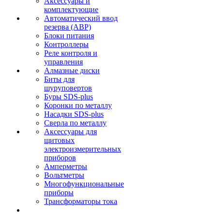
Аксессуары и
комплектующие
Автоматический ввод
резерва (АВР)
Блоки питания
Контроллеры
Реле контроля и
управления
Алмазные диски
Биты для
шуруповертов
Буры SDS-plus
Коронки по металлу
Насадки SDS-plus
Сверла по металлу
Аксессуары для
щитовых
электроизмерительных
приборов
Амперметры
Вольтметры
Многофункциональные
приборы
Трансформаторы тока