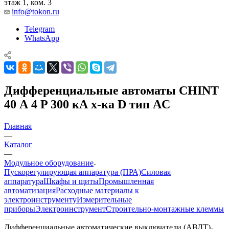
этаж 1, ком. 3
info@tokon.ru
Telegram
WhatsApp
Дифференциальные автоматы CHINT
40 А 4 P 300 кА х-ка D тип AC
Главная
—
Каталог
—
Модульное оборудование
Пускорегулирующая аппаратура (ПРА)
Силовая
аппаратура
Шкафы и щиты
Промышленная
автоматизация
Расходные материалы к
электроинструменту
Измерительные
приборы
Электроинструмент
Строительно-монтажные клеммы
—
Дифференциальные автоматические выключатели (АВДТ)