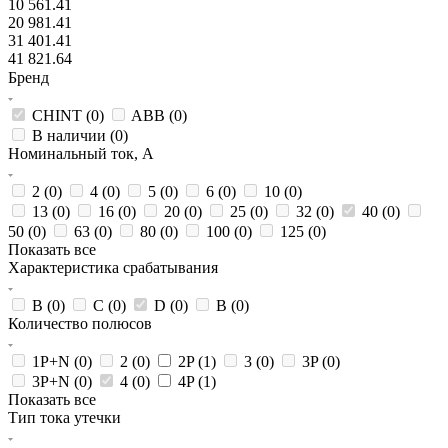
10 561.41
20 981.41
31 401.41
41 821.64
Бренд
CHINT (
0
)
ABB (
0
)
В наличии (
0
)
Номинальный ток, А
2 (
0
)
4 (
0
)
5 (
0
)
6 (
0
)
10 (
0
)
13 (
0
)
16 (
0
)
20 (
0
)
25 (
0
)
32 (
0
)
40 (
0
)
50 (
0
)
63 (
0
)
80 (
0
)
100 (
0
)
125 (
0
)
Показать все
Характеристика срабатывания
B (
0
)
C (
0
)
D (
0
)
В (
0
)
Количество полюсов
1P+N (
0
)
2 (
0
)
2P (
1
)
3 (
0
)
3P (
0
)
3P+N (
0
)
4 (
0
)
4P (
1
)
Показать все
Тип тока утечки