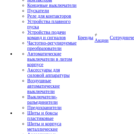
Концевые выключатели
Пускатели
Реле для контакторов
Устройства плавного
пуска
Устройства подачи
команд и сигналов
Бренды
Сотрудниче
Акции
Частотно-регулируемые
преобразователи
Автоматические
выключатели в литом
корпусе
Аксессуары для
силовой аппаратуры
Воздушные
автоматические
выключатели
Выключатели-
разъединители
Предохранители
Щиты и боксы
пластиковые
Щиты и корпуса
металлические