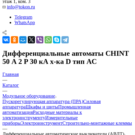
этаж 1, ком. 3
info@tokon.ru
Telegram
WhatsApp
Дифференциальные автоматы CHINT
50 А 2 P 30 кА х-ка D тип AC
Главная
—
Каталог
—
Модульное оборудование
Пускорегулирующая аппаратура (ПРА)
Силовая
аппаратура
Шкафы и щиты
Промышленная
автоматизация
Расходные материалы к
электроинструменту
Измерительные
приборы
Электроинструмент
Строительно-монтажные клеммы
—
Дифференциальные автоматические выключатели (АВДТ)