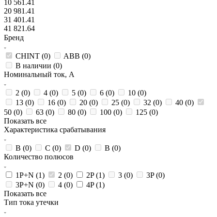
10 561.41
20 981.41
31 401.41
41 821.64
Бренд
CHINT (
0
)
ABB (
0
)
В наличии (
0
)
Номинальный ток, А
2 (
0
)
4 (
0
)
5 (
0
)
6 (
0
)
10 (
0
)
13 (
0
)
16 (
0
)
20 (
0
)
25 (
0
)
32 (
0
)
40 (
0
)
50 (
0
)
63 (
0
)
80 (
0
)
100 (
0
)
125 (
0
)
Показать все
Характеристика срабатывания
B (
0
)
C (
0
)
D (
0
)
В (
0
)
Количество полюсов
1P+N (
1
)
2 (
0
)
2P (
1
)
3 (
0
)
3P (
0
)
3P+N (
0
)
4 (
0
)
4P (
1
)
Показать все
Тип тока утечки