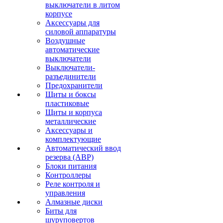
выключатели в литом
корпусе
Аксессуары для
силовой аппаратуры
Воздушные
автоматические
выключатели
Выключатели-
разъединители
Предохранители
Щиты и боксы
пластиковые
Щиты и корпуса
металлические
Аксессуары и
комплектующие
Автоматический ввод
резерва (АВР)
Блоки питания
Контроллеры
Реле контроля и
управления
Алмазные диски
Биты для
шуруповертов