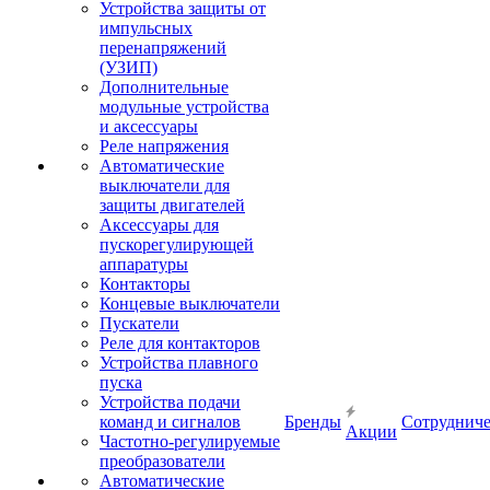
Устройства защиты от
импульсных
перенапряжений
(УЗИП)
Дополнительные
модульные устройства
и аксессуары
Реле напряжения
Автоматические
выключатели для
защиты двигателей
Аксессуары для
пускорегулирующей
аппаратуры
Контакторы
Концевые выключатели
Пускатели
Реле для контакторов
Устройства плавного
пуска
Устройства подачи
команд и сигналов
Бренды
Сотрудниче
Акции
Частотно-регулируемые
преобразователи
Автоматические