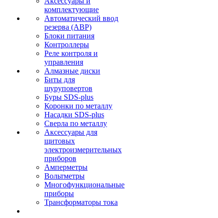
Аксессуары и
комплектующие
Автоматический ввод
резерва (АВР)
Блоки питания
Контроллеры
Реле контроля и
управления
Алмазные диски
Биты для
шуруповертов
Буры SDS-plus
Коронки по металлу
Насадки SDS-plus
Сверла по металлу
Аксессуары для
щитовых
электроизмерительных
приборов
Амперметры
Вольтметры
Многофункциональные
приборы
Трансформаторы тока