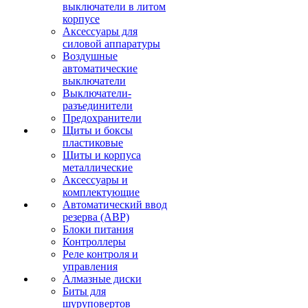
выключатели в литом
корпусе
Аксессуары для
силовой аппаратуры
Воздушные
автоматические
выключатели
Выключатели-
разъединители
Предохранители
Щиты и боксы
пластиковые
Щиты и корпуса
металлические
Аксессуары и
комплектующие
Автоматический ввод
резерва (АВР)
Блоки питания
Контроллеры
Реле контроля и
управления
Алмазные диски
Биты для
шуруповертов