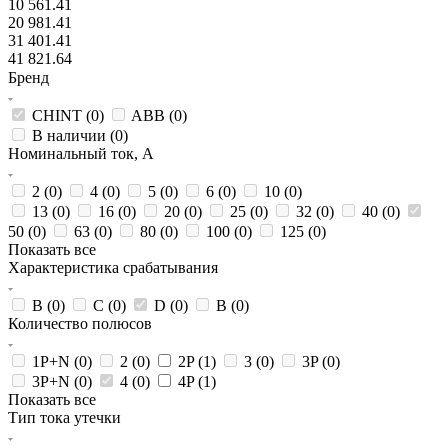
10 561.41
20 981.41
31 401.41
41 821.64
Бренд
CHINT (
0
)
ABB (
0
)
В наличии (
0
)
Номинальный ток, А
2 (
0
)
4 (
0
)
5 (
0
)
6 (
0
)
10 (
0
)
13 (
0
)
16 (
0
)
20 (
0
)
25 (
0
)
32 (
0
)
40 (
0
)
50 (
0
)
63 (
0
)
80 (
0
)
100 (
0
)
125 (
0
)
Показать все
Характеристика срабатывания
B (
0
)
C (
0
)
D (
0
)
В (
0
)
Количество полюсов
1P+N (
0
)
2 (
0
)
2P (
1
)
3 (
0
)
3P (
0
)
3P+N (
0
)
4 (
0
)
4P (
1
)
Показать все
Тип тока утечки