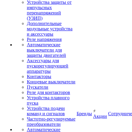
Устройства защиты от
импульсных
перенапряжений
(УЗИП)
Дополнительные
модульные устройства
и аксессуары
Реле напряжения
Автоматические
выключатели для
защиты двигателей
Аксессуары для
пускорегулирующей
аппаратуры
Контакторы
Концевые выключатели
Пускатели
Реле для контакторов
Устройства плавного
пуска
Устройства подачи
команд и сигналов
Бренды
Сотрудниче
Акции
Частотно-регулируемые
преобразователи
Автоматические