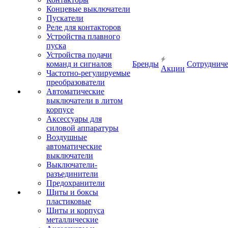
Концевые выключатели
Пускатели
Реле для контакторов
Устройства плавного
пуска
Устройства подачи
команд и сигналов
Бренды
Сотрудниче
Акции
Частотно-регулируемые
преобразователи
Автоматические
выключатели в литом
корпусе
Аксессуары для
силовой аппаратуры
Воздушные
автоматические
выключатели
Выключатели-
разъединители
Предохранители
Щиты и боксы
пластиковые
Щиты и корпуса
металлические