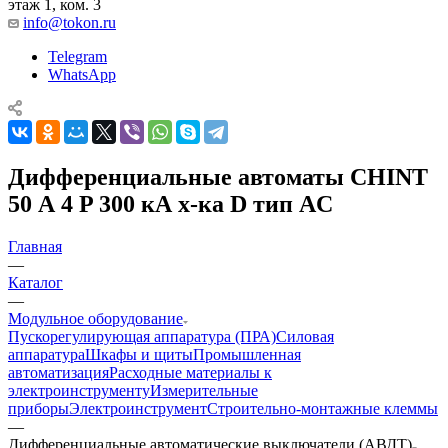
этаж 1, ком. 3
info@tokon.ru
Telegram
WhatsApp
Дифференциальные автоматы CHINT
50 А 4 P 300 кА х-ка D тип AC
Главная
—
Каталог
—
Модульное оборудование
Пускорегулирующая аппаратура (ПРА)
Силовая
аппаратура
Шкафы и щиты
Промышленная
автоматизация
Расходные материалы к
электроинструменту
Измерительные
приборы
Электроинструмент
Строительно-монтажные клеммы
—
Дифференциальные автоматические выключатели (АВДТ)