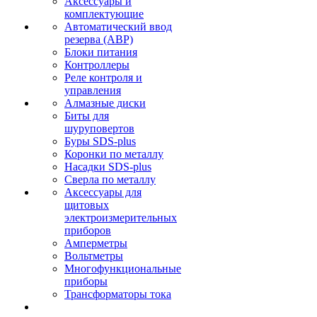
Аксессуары и
комплектующие
Автоматический ввод
резерва (АВР)
Блоки питания
Контроллеры
Реле контроля и
управления
Алмазные диски
Биты для
шуруповертов
Буры SDS-plus
Коронки по металлу
Насадки SDS-plus
Сверла по металлу
Аксессуары для
щитовых
электроизмерительных
приборов
Амперметры
Вольтметры
Многофункциональные
приборы
Трансформаторы тока