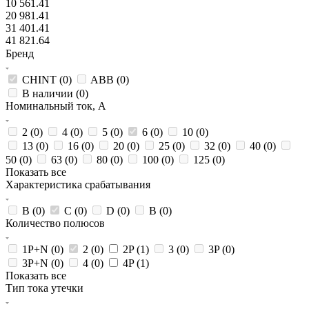
10 561.41
20 981.41
31 401.41
41 821.64
Бренд
CHINT (
0
)
ABB (
0
)
В наличии (
0
)
Номинальный ток, А
2 (
0
)
4 (
0
)
5 (
0
)
6 (
0
)
10 (
0
)
13 (
0
)
16 (
0
)
20 (
0
)
25 (
0
)
32 (
0
)
40 (
0
)
50 (
0
)
63 (
0
)
80 (
0
)
100 (
0
)
125 (
0
)
Показать все
Характеристика срабатывания
B (
0
)
C (
0
)
D (
0
)
В (
0
)
Количество полюсов
1P+N (
0
)
2 (
0
)
2P (
1
)
3 (
0
)
3P (
0
)
3P+N (
0
)
4 (
0
)
4P (
1
)
Показать все
Тип тока утечки