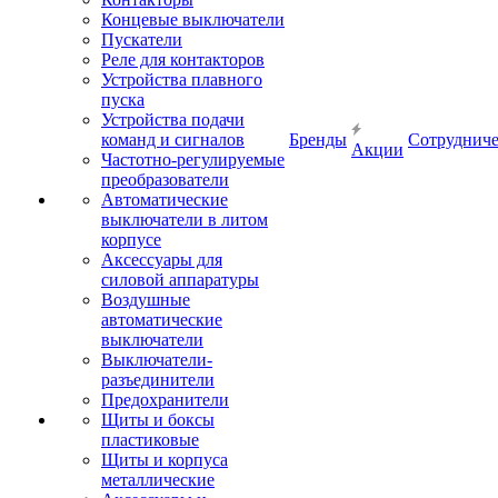
Концевые выключатели
Пускатели
Реле для контакторов
Устройства плавного
пуска
Устройства подачи
команд и сигналов
Бренды
Сотрудниче
Акции
Частотно-регулируемые
преобразователи
Автоматические
выключатели в литом
корпусе
Аксессуары для
силовой аппаратуры
Воздушные
автоматические
выключатели
Выключатели-
разъединители
Предохранители
Щиты и боксы
пластиковые
Щиты и корпуса
металлические