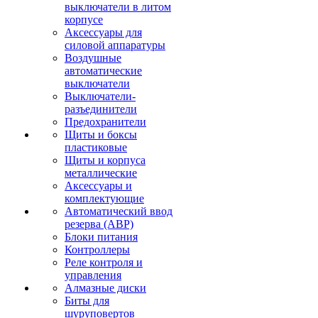
выключатели в литом
корпусе
Аксессуары для
силовой аппаратуры
Воздушные
автоматические
выключатели
Выключатели-
разъединители
Предохранители
Щиты и боксы
пластиковые
Щиты и корпуса
металлические
Аксессуары и
комплектующие
Автоматический ввод
резерва (АВР)
Блоки питания
Контроллеры
Реле контроля и
управления
Алмазные диски
Биты для
шуруповертов