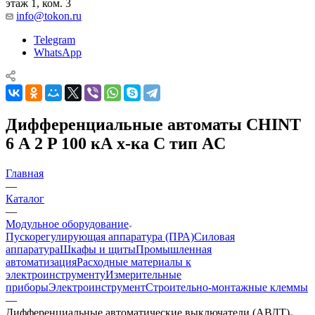
этаж 1, ком. 3
info@tokon.ru
Telegram
WhatsApp
Дифференциальные автоматы CHINT
6 А 2 P 100 кА х-ка C тип AC
Главная
—
Каталог
—
Модульное оборудование
Пускорегулирующая аппаратура (ПРА)
Силовая
аппаратура
Шкафы и щиты
Промышленная
автоматизация
Расходные материалы к
электроинструменту
Измерительные
приборы
Электроинструмент
Строительно-монтажные клеммы
—
Дифференциальные автоматические выключатели (АВДТ)