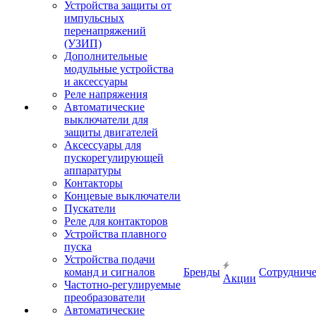
Устройства защиты от
импульсных
перенапряжений
(УЗИП)
Дополнительные
модульные устройства
и аксессуары
Реле напряжения
Автоматические
выключатели для
защиты двигателей
Аксессуары для
пускорегулирующей
аппаратуры
Контакторы
Концевые выключатели
Пускатели
Реле для контакторов
Устройства плавного
пуска
Устройства подачи
команд и сигналов
Бренды
Сотрудниче
Акции
Частотно-регулируемые
преобразователи
Автоматические