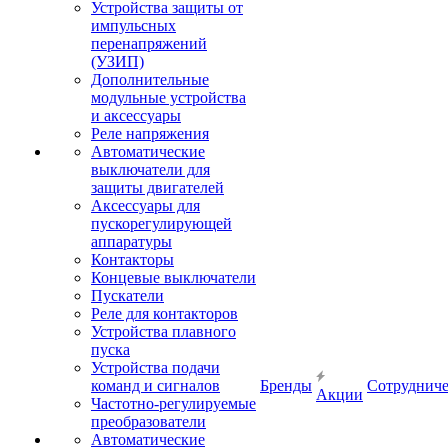
Устройства защиты от
импульсных
перенапряжений
(УЗИП)
Дополнительные
модульные устройства
и аксессуары
Реле напряжения
Автоматические
выключатели для
защиты двигателей
Аксессуары для
пускорегулирующей
аппаратуры
Контакторы
Концевые выключатели
Пускатели
Реле для контакторов
Устройства плавного
пуска
Устройства подачи
команд и сигналов
Бренды
Сотрудниче
Акции
Частотно-регулируемые
преобразователи
Автоматические