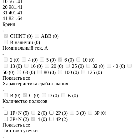
10 561.41
20 981.41
31 401.41
41 821.64
Бренд
CHINT (
0
)
ABB (
0
)
В наличии (
0
)
Номинальный ток, А
2 (
0
)
4 (
0
)
5 (
0
)
6 (
0
)
10 (
0
)
13 (
0
)
16 (
0
)
20 (
0
)
25 (
0
)
32 (
0
)
40 (
0
)
50 (
0
)
63 (
0
)
80 (
0
)
100 (
0
)
125 (
0
)
Показать все
Характеристика срабатывания
B (
0
)
C (
0
)
D (
0
)
В (
0
)
Количество полюсов
1P+N (
5
)
2 (
0
)
2P (
3
)
3 (
0
)
3P (
0
)
3P+N (
2
)
4 (
0
)
4P (
2
)
Показать все
Тип тока утечки