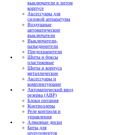
выключатели в литом
корпусе
Аксессуары для
силовой аппаратуры
Воздушные
автоматические
выключатели
Выключатели-
разъединители
Предохранители
Щиты и боксы
пластиковые
Щиты и корпуса
металлические
Аксессуары и
комплектующие
Автоматический ввод
резерва (АВР)
Блоки питания
Контроллеры
Реле контроля и
управления
Алмазные диски
Биты для
шуруповертов