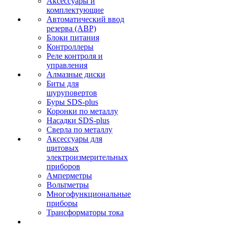
Аксессуары и
комплектующие
Автоматический ввод
резерва (АВР)
Блоки питания
Контроллеры
Реле контроля и
управления
Алмазные диски
Биты для
шуруповертов
Буры SDS-plus
Коронки по металлу
Насадки SDS-plus
Сверла по металлу
Аксессуары для
щитовых
электроизмерительных
приборов
Амперметры
Вольтметры
Многофункциональные
приборы
Трансформаторы тока