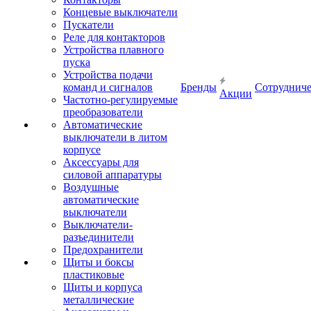
Концевые выключатели
Пускатели
Реле для контакторов
Устройства плавного
пуска
Устройства подачи
команд и сигналов
Бренды
Сотрудниче
Акции
Частотно-регулируемые
преобразователи
Автоматические
выключатели в литом
корпусе
Аксессуары для
силовой аппаратуры
Воздушные
автоматические
выключатели
Выключатели-
разъединители
Предохранители
Щиты и боксы
пластиковые
Щиты и корпуса
металлические