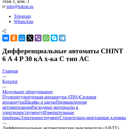
этаж 1, ком. 3
info@tokon.ru
Telegram
WhatsApp
Дифференциальные автоматы CHINT
6 А 4 P 30 кА х-ка C тип AC
Главная
—
Каталог
—
Модульное оборудование
Пускорегулирующая аппаратура (ПРА)
Силовая
аппаратура
Шкафы и щиты
Промышленная
автоматизация
Расходные материалы к
электроинструменту
Измерительные
приборы
Электроинструмент
Строительно-монтажные клеммы
—
Дифференциальные автоматические выключатели (АВДТ)