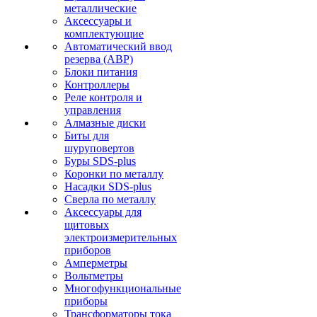
металлические
Аксессуары и
комплектующие
Автоматический ввод
резерва (АВР)
Блоки питания
Контроллеры
Реле контроля и
управления
Алмазные диски
Биты для
шуруповертов
Буры SDS-plus
Коронки по металлу
Насадки SDS-plus
Сверла по металлу
Аксессуары для
щитовых
электроизмерительных
приборов
Амперметры
Вольтметры
Многофункциональные
приборы
Трансформаторы тока