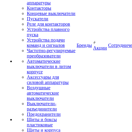
аппаратуры
Контакторы
Концевые выключатели
Пускатели
Реле для контакторов
Устройства плавного
пуска
Устройства подачи
команд и сигналов
Бренды
Сотрудниче
Акции
Частотно-регулируемые
преобразователи
Автоматические
выключатели в литом
корпусе
Аксессуары для
силовой аппаратуры
Воздушные
автоматические
выключатели
Выключатели-
разъединители
Предохранители
Щиты и боксы
пластиковые
Щиты и корпуса