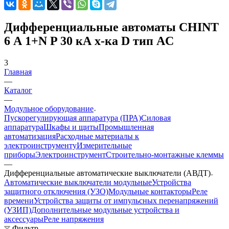
Дифференциальные автоматы CHINT
6 А 1+N P 30 кА х-ка D тип AC
3
Главная
—
Каталог
—
Модульное оборудование
Пускорегулирующая аппаратура (ПРА)
Силовая
аппаратура
Шкафы и щиты
Промышленная
автоматизация
Расходные материалы к
электроинструменту
Измерительные
приборы
Электроинструмент
Строительно-монтажные клеммы
—
Дифференциальные автоматические выключатели (АВДТ)
Автоматические выключатели модульные
Устройства
защитного отключения (УЗО)
Модульные контакторы
Реле
времени
Устройства защиты от импульсных перенапряжений
(УЗИП)
Дополнительные модульные устройства и
аксессуары
Реле напряжения
Фильтр