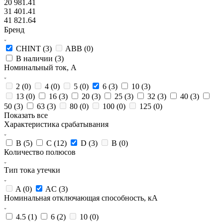
20 981.41
31 401.41
41 821.64
Бренд
CHINT (
3
)
ABB (
0
)
В наличии (
3
)
Номинальный ток, А
2 (
0
)
4 (
0
)
5 (
0
)
6 (
3
)
10 (
3
)
13 (
0
)
16 (
3
)
20 (
3
)
25 (
3
)
32 (
3
)
40 (
3
)
50 (
3
)
63 (
3
)
80 (
0
)
100 (
0
)
125 (
0
)
Показать все
Характеристика срабатывания
B (
5
)
C (
12
)
D (
3
)
В (
0
)
Количество полюсов
Тип тока утечки
A (
0
)
AC (
3
)
Номинальная отключающая способность, кА
4.5 (
1
)
6 (
2
)
10 (
0
)