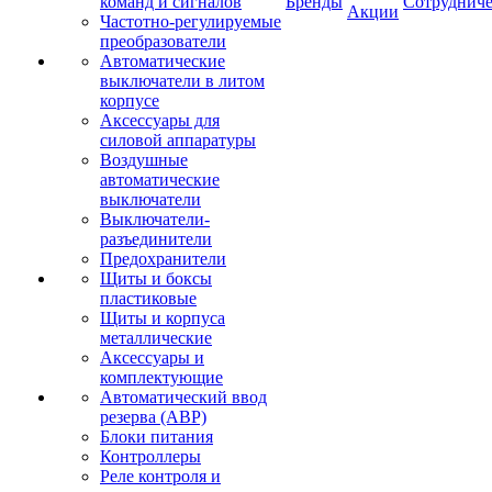
команд и сигналов
Бренды
Сотрудниче
Акции
Частотно-регулируемые
преобразователи
Автоматические
выключатели в литом
корпусе
Аксессуары для
силовой аппаратуры
Воздушные
автоматические
выключатели
Выключатели-
разъединители
Предохранители
Щиты и боксы
пластиковые
Щиты и корпуса
металлические
Аксессуары и
комплектующие
Автоматический ввод
резерва (АВР)
Блоки питания
Контроллеры
Реле контроля и