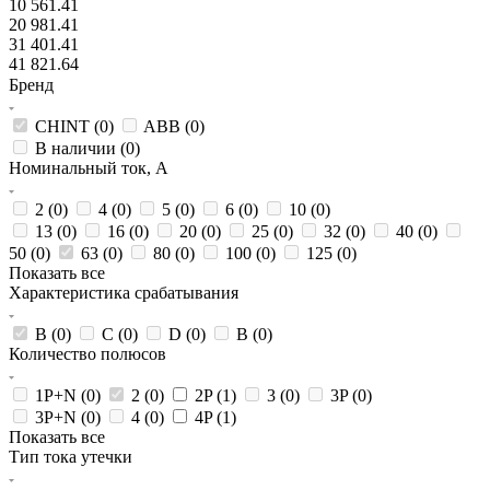
10 561.41
20 981.41
31 401.41
41 821.64
Бренд
CHINT (
0
)
ABB (
0
)
В наличии (
0
)
Номинальный ток, А
2 (
0
)
4 (
0
)
5 (
0
)
6 (
0
)
10 (
0
)
13 (
0
)
16 (
0
)
20 (
0
)
25 (
0
)
32 (
0
)
40 (
0
)
50 (
0
)
63 (
0
)
80 (
0
)
100 (
0
)
125 (
0
)
Показать все
Характеристика срабатывания
B (
0
)
C (
0
)
D (
0
)
В (
0
)
Количество полюсов
1P+N (
0
)
2 (
0
)
2P (
1
)
3 (
0
)
3P (
0
)
3P+N (
0
)
4 (
0
)
4P (
1
)
Показать все
Тип тока утечки