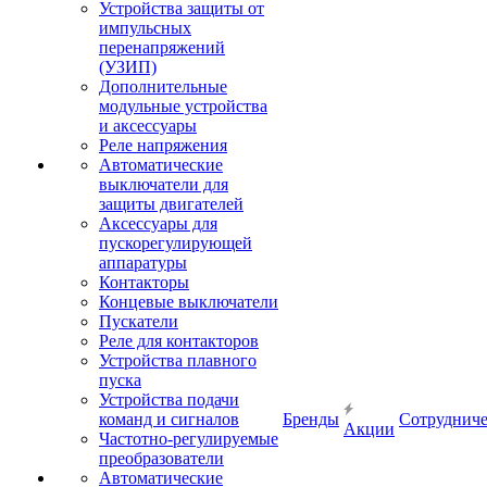
Устройства защиты от
импульсных
перенапряжений
(УЗИП)
Дополнительные
модульные устройства
и аксессуары
Реле напряжения
Автоматические
выключатели для
защиты двигателей
Аксессуары для
пускорегулирующей
аппаратуры
Контакторы
Концевые выключатели
Пускатели
Реле для контакторов
Устройства плавного
пуска
Устройства подачи
команд и сигналов
Бренды
Сотрудниче
Акции
Частотно-регулируемые
преобразователи
Автоматические