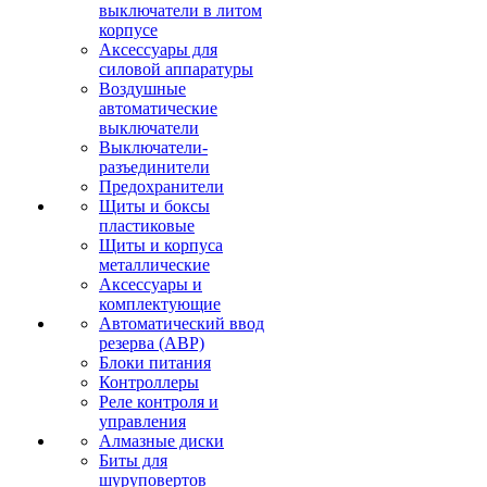
выключатели в литом
корпусе
Аксессуары для
силовой аппаратуры
Воздушные
автоматические
выключатели
Выключатели-
разъединители
Предохранители
Щиты и боксы
пластиковые
Щиты и корпуса
металлические
Аксессуары и
комплектующие
Автоматический ввод
резерва (АВР)
Блоки питания
Контроллеры
Реле контроля и
управления
Алмазные диски
Биты для
шуруповертов