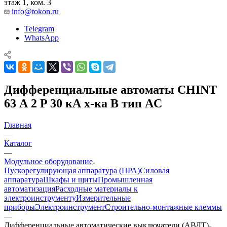
этаж 1, ком. 3
info@tokon.ru
Telegram
WhatsApp
Дифференциальные автоматы CHINT
63 А 2 P 30 кА х-ка B тип AC
Главная
—
Каталог
—
Модульное оборудование
Пускорегулирующая аппаратура (ПРА)
Силовая
аппаратура
Шкафы и щиты
Промышленная
автоматизация
Расходные материалы к
электроинструменту
Измерительные
приборы
Электроинструмент
Строительно-монтажные клеммы
—
Дифференциальные автоматические выключатели (АВДТ)