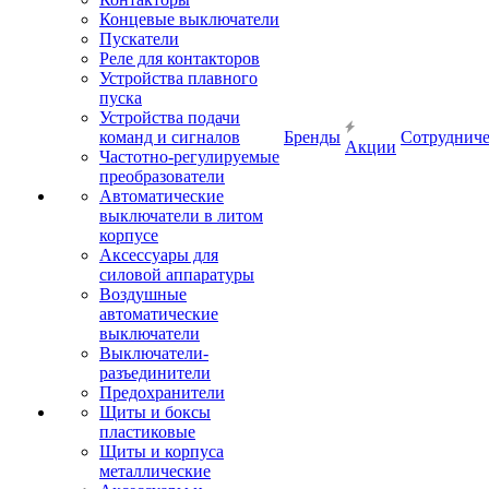
Концевые выключатели
Пускатели
Реле для контакторов
Устройства плавного
пуска
Устройства подачи
команд и сигналов
Бренды
Сотрудниче
Акции
Частотно-регулируемые
преобразователи
Автоматические
выключатели в литом
корпусе
Аксессуары для
силовой аппаратуры
Воздушные
автоматические
выключатели
Выключатели-
разъединители
Предохранители
Щиты и боксы
пластиковые
Щиты и корпуса
металлические