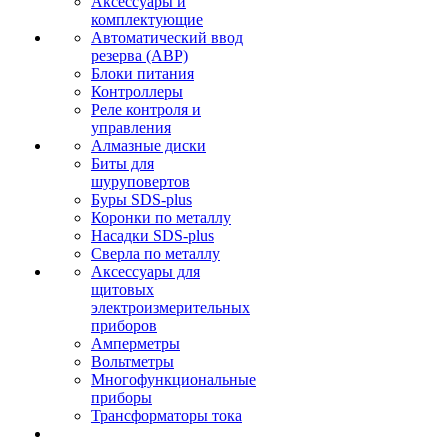
Аксессуары и
комплектующие
Автоматический ввод
резерва (АВР)
Блоки питания
Контроллеры
Реле контроля и
управления
Алмазные диски
Биты для
шуруповертов
Буры SDS-plus
Коронки по металлу
Насадки SDS-plus
Сверла по металлу
Аксессуары для
щитовых
электроизмерительных
приборов
Амперметры
Вольтметры
Многофункциональные
приборы
Трансформаторы тока