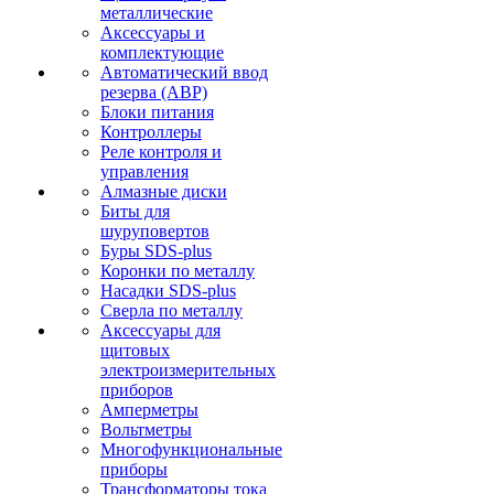
металлические
Аксессуары и
комплектующие
Автоматический ввод
резерва (АВР)
Блоки питания
Контроллеры
Реле контроля и
управления
Алмазные диски
Биты для
шуруповертов
Буры SDS-plus
Коронки по металлу
Насадки SDS-plus
Сверла по металлу
Аксессуары для
щитовых
электроизмерительных
приборов
Амперметры
Вольтметры
Многофункциональные
приборы
Трансформаторы тока