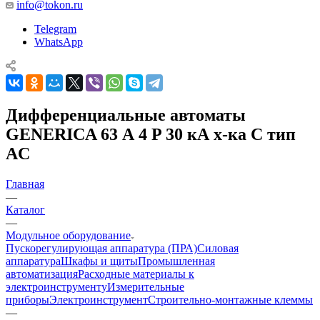
info@tokon.ru
Telegram
WhatsApp
Дифференциальные автоматы
GENERICA 63 А 4 P 30 кА х-ка C тип
AC
Главная
—
Каталог
—
Модульное оборудование
Пускорегулирующая аппаратура (ПРА)
Силовая
аппаратура
Шкафы и щиты
Промышленная
автоматизация
Расходные материалы к
электроинструменту
Измерительные
приборы
Электроинструмент
Строительно-монтажные клеммы
—