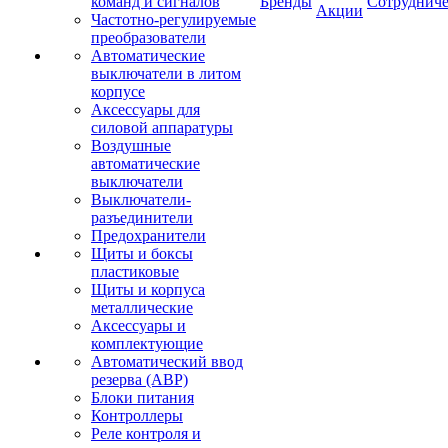
команд и сигналов
Бренды
Сотрудниче
Акции
Частотно-регулируемые
преобразователи
Автоматические
выключатели в литом
корпусе
Аксессуары для
силовой аппаратуры
Воздушные
автоматические
выключатели
Выключатели-
разъединители
Предохранители
Щиты и боксы
пластиковые
Щиты и корпуса
металлические
Аксессуары и
комплектующие
Автоматический ввод
резерва (АВР)
Блоки питания
Контроллеры
Реле контроля и