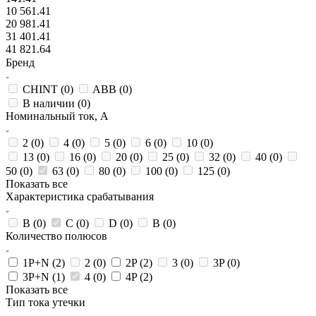
10 561.41
20 981.41
31 401.41
41 821.64
Бренд
CHINT (
0
)
ABB (
0
)
В наличии (
0
)
Номинальный ток, А
2 (
0
)
4 (
0
)
5 (
0
)
6 (
0
)
10 (
0
)
13 (
0
)
16 (
0
)
20 (
0
)
25 (
0
)
32 (
0
)
40 (
0
)
50 (
0
)
63 (
0
)
80 (
0
)
100 (
0
)
125 (
0
)
Показать все
Характеристика срабатывания
B (
0
)
C (
0
)
D (
0
)
В (
0
)
Количество полюсов
1P+N (
2
)
2 (
0
)
2P (
2
)
3 (
0
)
3P (
0
)
3P+N (
1
)
4 (
0
)
4P (
2
)
Показать все
Тип тока утечки