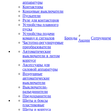
аппаратуры
Контакторы
Концевые выключатели
Пускатели
Реле для контакторов
Устройства плавного
пуска
Устройства подачи
команд и сигналов
Бренды
Сотрудниче
Акции
Частотно-регулируемые
преобразователи
Автоматические
выключатели в литом
корпусе
Аксессуары для
силовой аппаратуры
Воздушные
автоматические
выключатели
Выключатели-
разъединители
Предохранители
Щиты и боксы
пластиковые
Щиты и корпуса