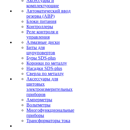
Аксессуары и
комплектующие
Автоматический ввод
резерва (АВР)
Блоки питания
Контроллеры
Реле контроля и
управления
Алмазные диски
Биты для
шуруповертов
Буры SDS-plus
Коронки по металлу
Насадки SDS-plus
Сверла по металлу
Аксессуары для
щитовых
электроизмерительных
приборов
Амперметры
Вольтметры
Многофункциональные
приборы
Трансформаторы тока