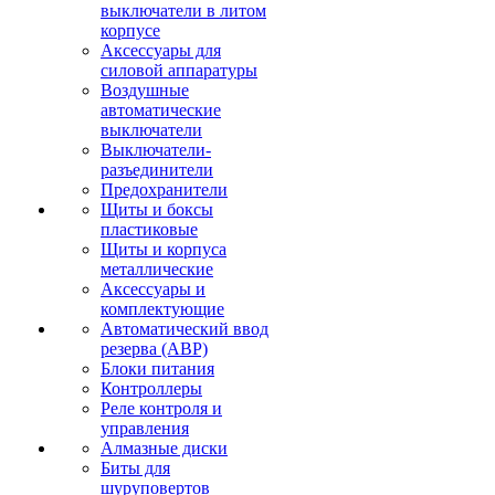
выключатели в литом
корпусе
Аксессуары для
силовой аппаратуры
Воздушные
автоматические
выключатели
Выключатели-
разъединители
Предохранители
Щиты и боксы
пластиковые
Щиты и корпуса
металлические
Аксессуары и
комплектующие
Автоматический ввод
резерва (АВР)
Блоки питания
Контроллеры
Реле контроля и
управления
Алмазные диски
Биты для
шуруповертов