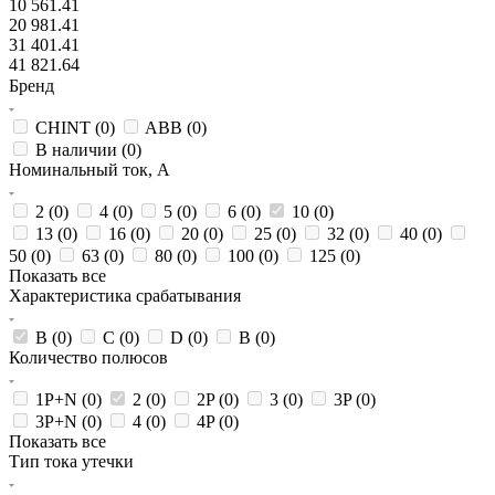
10 561.41
20 981.41
31 401.41
41 821.64
Бренд
CHINT (
0
)
ABB (
0
)
В наличии (
0
)
Номинальный ток, А
2 (
0
)
4 (
0
)
5 (
0
)
6 (
0
)
10 (
0
)
13 (
0
)
16 (
0
)
20 (
0
)
25 (
0
)
32 (
0
)
40 (
0
)
50 (
0
)
63 (
0
)
80 (
0
)
100 (
0
)
125 (
0
)
Показать все
Характеристика срабатывания
B (
0
)
C (
0
)
D (
0
)
В (
0
)
Количество полюсов
1P+N (
0
)
2 (
0
)
2P (
0
)
3 (
0
)
3P (
0
)
3P+N (
0
)
4 (
0
)
4P (
0
)
Показать все
Тип тока утечки