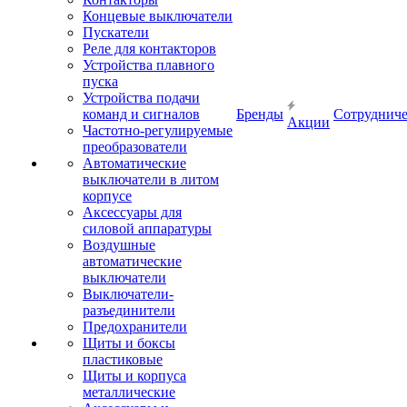
Концевые выключатели
Пускатели
Реле для контакторов
Устройства плавного
пуска
Устройства подачи
команд и сигналов
Бренды
Сотрудниче
Акции
Частотно-регулируемые
преобразователи
Автоматические
выключатели в литом
корпусе
Аксессуары для
силовой аппаратуры
Воздушные
автоматические
выключатели
Выключатели-
разъединители
Предохранители
Щиты и боксы
пластиковые
Щиты и корпуса
металлические