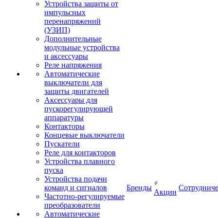
Устройства защиты от
импульсных
перенапряжений
(УЗИП)
Дополнительные
модульные устройства
и аксессуары
Реле напряжения
Автоматические
выключатели для
защиты двигателей
Аксессуары для
пускорегулирующей
аппаратуры
Контакторы
Концевые выключатели
Пускатели
Реле для контакторов
Устройства плавного
пуска
Устройства подачи
команд и сигналов
Бренды
Сотрудниче
Акции
Частотно-регулируемые
преобразователи
Автоматические