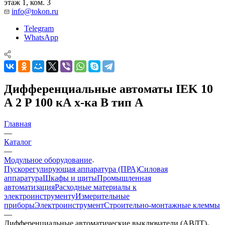
этаж 1, ком. 3
info@tokon.ru
Telegram
WhatsApp
Дифференциальные автоматы IEK 10
А 2 P 100 кА х-ка B тип A
Главная
—
Каталог
—
Модульное оборудование
Пускорегулирующая аппаратура (ПРА)
Силовая
аппаратура
Шкафы и щиты
Промышленная
автоматизация
Расходные материалы к
электроинструменту
Измерительные
приборы
Электроинструмент
Строительно-монтажные клеммы
—
Дифференциальные автоматические выключатели (АВДТ)