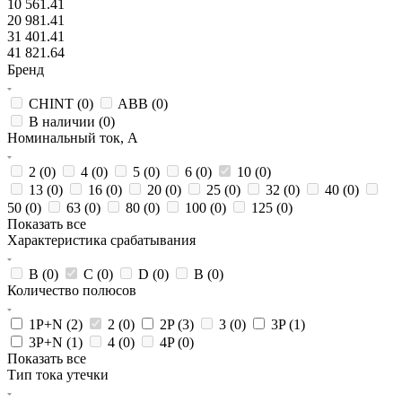
10 561.41
20 981.41
31 401.41
41 821.64
Бренд
CHINT (
0
)
ABB (
0
)
В наличии (
0
)
Номинальный ток, А
2 (
0
)
4 (
0
)
5 (
0
)
6 (
0
)
10 (
0
)
13 (
0
)
16 (
0
)
20 (
0
)
25 (
0
)
32 (
0
)
40 (
0
)
50 (
0
)
63 (
0
)
80 (
0
)
100 (
0
)
125 (
0
)
Показать все
Характеристика срабатывания
B (
0
)
C (
0
)
D (
0
)
В (
0
)
Количество полюсов
1P+N (
2
)
2 (
0
)
2P (
3
)
3 (
0
)
3P (
1
)
3P+N (
1
)
4 (
0
)
4P (
0
)
Показать все
Тип тока утечки