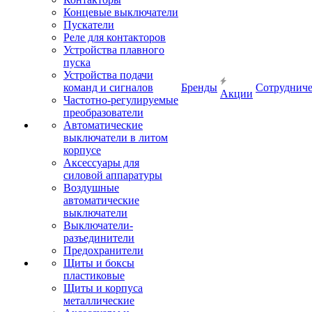
Концевые выключатели
Пускатели
Реле для контакторов
Устройства плавного
пуска
Устройства подачи
команд и сигналов
Бренды
Сотрудниче
Акции
Частотно-регулируемые
преобразователи
Автоматические
выключатели в литом
корпусе
Аксессуары для
силовой аппаратуры
Воздушные
автоматические
выключатели
Выключатели-
разъединители
Предохранители
Щиты и боксы
пластиковые
Щиты и корпуса
металлические