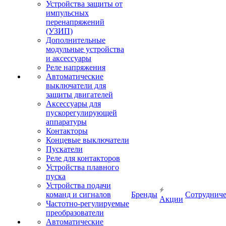
Устройства защиты от
импульсных
перенапряжений
(УЗИП)
Дополнительные
модульные устройства
и аксессуары
Реле напряжения
Автоматические
выключатели для
защиты двигателей
Аксессуары для
пускорегулирующей
аппаратуры
Контакторы
Концевые выключатели
Пускатели
Реле для контакторов
Устройства плавного
пуска
Устройства подачи
команд и сигналов
Бренды
Сотрудниче
Акции
Частотно-регулируемые
преобразователи
Автоматические