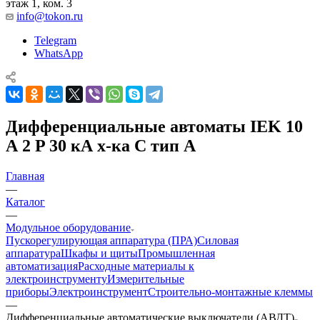
этаж 1, ком. 3
info@tokon.ru
Telegram
WhatsApp
Дифференциальные автоматы IEK 10
А 2 P 30 кА х-ка C тип A
Главная
—
Каталог
—
Модульное оборудование
Пускорегулирующая аппаратура (ПРА)
Силовая
аппаратура
Шкафы и щиты
Промышленная
автоматизация
Расходные материалы к
электроинструменту
Измерительные
приборы
Электроинструмент
Строительно-монтажные клеммы
—
Дифференциальные автоматические выключатели (АВДТ)