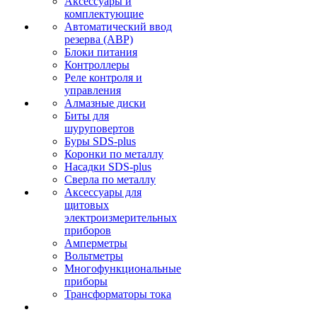
Аксессуары и
комплектующие
Автоматический ввод
резерва (АВР)
Блоки питания
Контроллеры
Реле контроля и
управления
Алмазные диски
Биты для
шуруповертов
Буры SDS-plus
Коронки по металлу
Насадки SDS-plus
Сверла по металлу
Аксессуары для
щитовых
электроизмерительных
приборов
Амперметры
Вольтметры
Многофункциональные
приборы
Трансформаторы тока