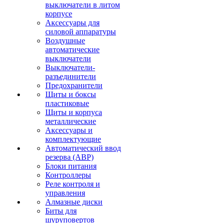
выключатели в литом
корпусе
Аксессуары для
силовой аппаратуры
Воздушные
автоматические
выключатели
Выключатели-
разъединители
Предохранители
Щиты и боксы
пластиковые
Щиты и корпуса
металлические
Аксессуары и
комплектующие
Автоматический ввод
резерва (АВР)
Блоки питания
Контроллеры
Реле контроля и
управления
Алмазные диски
Биты для
шуруповертов