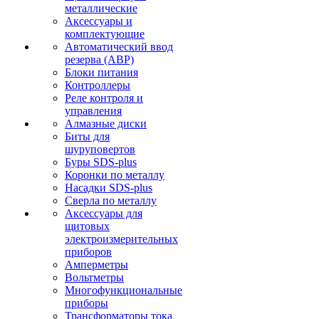
металлические
Аксессуары и
комплектующие
Автоматический ввод
резерва (АВР)
Блоки питания
Контроллеры
Реле контроля и
управления
Алмазные диски
Биты для
шуруповертов
Буры SDS-plus
Коронки по металлу
Насадки SDS-plus
Сверла по металлу
Аксессуары для
щитовых
электроизмерительных
приборов
Амперметры
Вольтметры
Многофункциональные
приборы
Трансформаторы тока