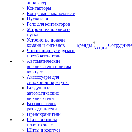
аппаратуры
Контакторы
Концевые выключатели
Пускатели
Реле для контакторов
Устройства плавного
пуска
Устройства подачи
команд и сигналов
Бренды
Сотрудниче
Акции
Частотно-регулируемые
преобразователи
Автоматические
выключатели в литом
корпусе
Аксессуары для
силовой аппаратуры
Воздушные
автоматические
выключатели
Выключатели-
разъединители
Предохранители
Щиты и боксы
пластиковые
Щиты и корпуса