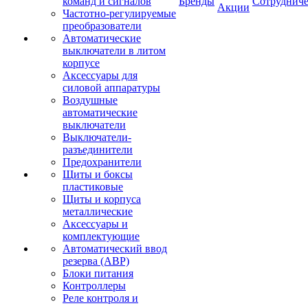
команд и сигналов
Бренды
Сотрудниче
Акции
Частотно-регулируемые
преобразователи
Автоматические
выключатели в литом
корпусе
Аксессуары для
силовой аппаратуры
Воздушные
автоматические
выключатели
Выключатели-
разъединители
Предохранители
Щиты и боксы
пластиковые
Щиты и корпуса
металлические
Аксессуары и
комплектующие
Автоматический ввод
резерва (АВР)
Блоки питания
Контроллеры
Реле контроля и