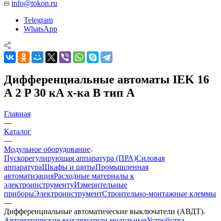
info@tokon.ru
Telegram
WhatsApp
Дифференциальные автоматы IEK 16
А 2 P 30 кА х-ка B тип A
Главная
—
Каталог
—
Модульное оборудование
Пускорегулирующая аппаратура (ПРА)
Силовая
аппаратура
Шкафы и щиты
Промышленная
автоматизация
Расходные материалы к
электроинструменту
Измерительные
приборы
Электроинструмент
Строительно-монтажные клеммы
—
Дифференциальные автоматические выключатели (АВДТ)
Автоматические выключатели модульные
Устройства