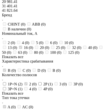
20 981.41
31 401.41
41 821.64
Бренд
CHINT (
0
)
ABB (
0
)
В наличии (
0
)
Номинальный ток, А
2 (
0
)
4 (
0
)
5 (
0
)
6 (
0
)
10 (
0
)
13 (
0
)
16 (
0
)
20 (
0
)
25 (
0
)
32 (
0
)
40 (
0
)
50 (
0
)
63 (
0
)
80 (
0
)
100 (
0
)
125 (
0
)
Показать все
Характеристика срабатывания
B (
0
)
C (
0
)
D (
0
)
В (
0
)
Количество полюсов
1P+N (
2
)
2 (
0
)
2P (
1
)
3 (
0
)
3P (
0
)
3P+N (
1
)
4 (
0
)
4P (
0
)
Показать все
Тип тока утечки
A (
0
)
AC (
0
)