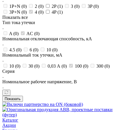
1P+N (
0
)
2 (
0
)
2P (
1
)
3 (
0
)
3P (
0
)
3P+N (
0
)
4 (
0
)
4P (
1
)
Показать все
Тип тока утечки
A (
0
)
AC (
0
)
Номинальная отключающая способность, кА
4.5 (
0
)
6 (
0
)
10 (
0
)
Номинальный ток утечки, мА
10 (
0
)
30 (
0
)
0,03 А (
0
)
100 (
0
)
300 (
0
)
Серия
Номинальное рабочее напряжение, В
Показать
Каталог
Акции