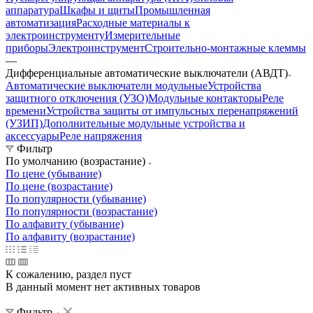
аппаратура
Шкафы и щиты
Промышленная
автоматизация
Расходные материалы к
электроинструменту
Измерительные
приборы
Электроинструмент
Строительно-монтажные клеммы
—
Дифференциальные автоматические выключатели (АВДТ)
Автоматические выключатели модульные
Устройства
защитного отключения (УЗО)
Модульные контакторы
Реле
времени
Устройства защиты от импульсных перенапряжений
(УЗИП)
Дополнительные модульные устройства и
аксессуары
Реле напряжения
Фильтр
По умолчанию (возрастание)
По цене (убывание)
По цене (возрастание)
По популярности (убывание)
По популярности (возрастание)
По алфавиту (убывание)
По алфавиту (возрастание)
К сожалению, раздел пуст
В данный момент нет активных товаров
Фильтр