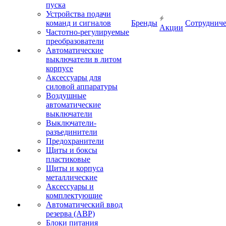
пуска
Устройства подачи
команд и сигналов
Бренды
Сотрудниче
Акции
Частотно-регулируемые
преобразователи
Автоматические
выключатели в литом
корпусе
Аксессуары для
силовой аппаратуры
Воздушные
автоматические
выключатели
Выключатели-
разъединители
Предохранители
Щиты и боксы
пластиковые
Щиты и корпуса
металлические
Аксессуары и
комплектующие
Автоматический ввод
резерва (АВР)
Блоки питания