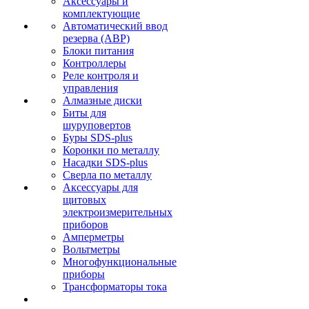
Аксессуары и
комплектующие
Автоматический ввод
резерва (АВР)
Блоки питания
Контроллеры
Реле контроля и
управления
Алмазные диски
Биты для
шуруповертов
Буры SDS-plus
Коронки по металлу
Насадки SDS-plus
Сверла по металлу
Аксессуары для
щитовых
электроизмерительных
приборов
Амперметры
Вольтметры
Многофункциональные
приборы
Трансформаторы тока