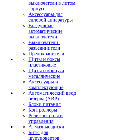
выключатели в литом
корпусе
Аксессуары для
силовой аппаратуры
Воздушные
автоматические
выключатели
Выключатели-
разъединители
Предохранители
Щиты и боксы
пластиковые
Щиты и корпуса
металлические
Аксессуары и
комплектующие
Автоматический ввод
резерва (АВР)
Блоки питания
Контроллеры
Реле контроля и
управления
Алмазные диски
Биты для
шуруповертов