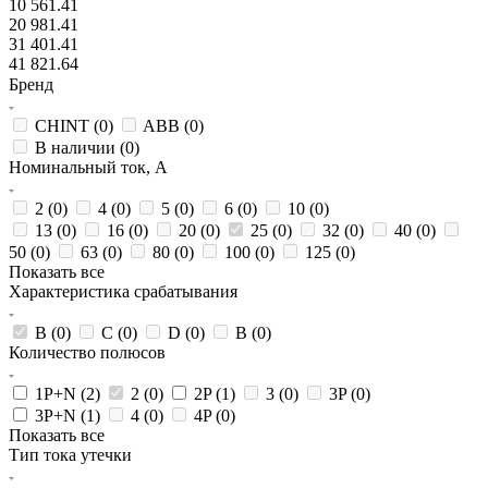
10 561.41
20 981.41
31 401.41
41 821.64
Бренд
CHINT (
0
)
ABB (
0
)
В наличии (
0
)
Номинальный ток, А
2 (
0
)
4 (
0
)
5 (
0
)
6 (
0
)
10 (
0
)
13 (
0
)
16 (
0
)
20 (
0
)
25 (
0
)
32 (
0
)
40 (
0
)
50 (
0
)
63 (
0
)
80 (
0
)
100 (
0
)
125 (
0
)
Показать все
Характеристика срабатывания
B (
0
)
C (
0
)
D (
0
)
В (
0
)
Количество полюсов
1P+N (
2
)
2 (
0
)
2P (
1
)
3 (
0
)
3P (
0
)
3P+N (
1
)
4 (
0
)
4P (
0
)
Показать все
Тип тока утечки