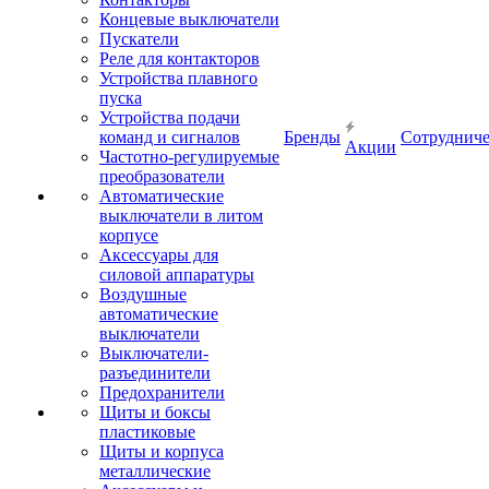
Концевые выключатели
Пускатели
Реле для контакторов
Устройства плавного
пуска
Устройства подачи
команд и сигналов
Бренды
Сотрудниче
Акции
Частотно-регулируемые
преобразователи
Автоматические
выключатели в литом
корпусе
Аксессуары для
силовой аппаратуры
Воздушные
автоматические
выключатели
Выключатели-
разъединители
Предохранители
Щиты и боксы
пластиковые
Щиты и корпуса
металлические