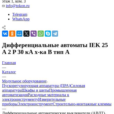
этаж 1, ком. 3
info@tokon.ru
Telegram
WhatsApp
Дифференциальные автоматы IEK 25
А 2 P 30 кА х-ка B тип A
Главная
—
Каталог
—
Модульное оборудование
Пускорегулирующая аппаратура (ПРА)
Силовая
аппаратура
Шкафы и щиты
Промышленная
автоматизация
Расходные материалы к
электроинструменту
Измерительные
приборы
Электроинструмент
Строительно-монтажные клеммы
—
Дифференциальные автоматические выключатели (АВДТ)