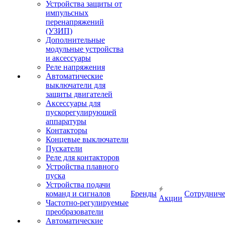
Устройства защиты от
импульсных
перенапряжений
(УЗИП)
Дополнительные
модульные устройства
и аксессуары
Реле напряжения
Автоматические
выключатели для
защиты двигателей
Аксессуары для
пускорегулирующей
аппаратуры
Контакторы
Концевые выключатели
Пускатели
Реле для контакторов
Устройства плавного
пуска
Устройства подачи
команд и сигналов
Бренды
Сотрудниче
Акции
Частотно-регулируемые
преобразователи
Автоматические