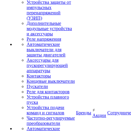
Устройства защиты от
импульсных
перенапряжений
(УЗИП)
Дополнительные
модульные устройства
и аксессуары
Реле напряжения
Автоматические
выключатели для
защиты двигателей
Аксессуары для
пускорегулирующей
аппаратуры
Контакторы
Концевые выключатели
Пускатели
Реле для контакторов
Устройства плавного
пуска
Устройства подачи
команд и сигналов
Бренды
Сотрудниче
Акции
Частотно-регулируемые
преобразователи
Автоматические