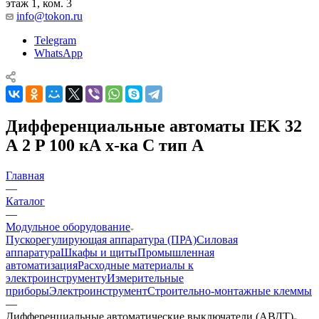
этаж 1, ком. 3
info@tokon.ru
Telegram
WhatsApp
Дифференциальные автоматы IEK 32
А 2 P 100 кА х-ка C тип A
Главная
—
Каталог
—
Модульное оборудование
Пускорегулирующая аппаратура (ПРА)
Силовая
аппаратура
Шкафы и щиты
Промышленная
автоматизация
Расходные материалы к
электроинструменту
Измерительные
приборы
Электроинструмент
Строительно-монтажные клеммы
—
Дифференциальные автоматические выключатели (АВДТ)