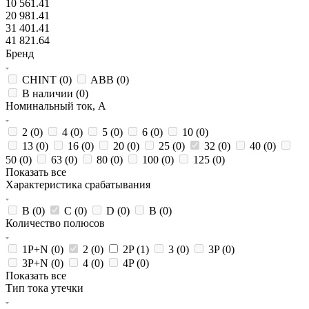
10 561.41
20 981.41
31 401.41
41 821.64
Бренд
CHINT (
0
)
ABB (
0
)
В наличии (
0
)
Номинальный ток, А
2 (
0
)
4 (
0
)
5 (
0
)
6 (
0
)
10 (
0
)
13 (
0
)
16 (
0
)
20 (
0
)
25 (
0
)
32 (
0
)
40 (
0
)
50 (
0
)
63 (
0
)
80 (
0
)
100 (
0
)
125 (
0
)
Показать все
Характеристика срабатывания
B (
0
)
C (
0
)
D (
0
)
В (
0
)
Количество полюсов
1P+N (
0
)
2 (
0
)
2P (
1
)
3 (
0
)
3P (
0
)
3P+N (
0
)
4 (
0
)
4P (
0
)
Показать все
Тип тока утечки