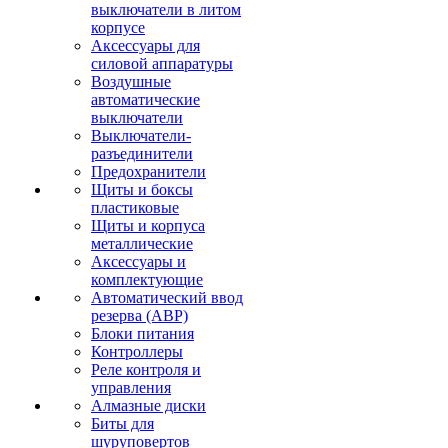
выключатели в литом
корпусе
Аксессуары для
силовой аппаратуры
Воздушные
автоматические
выключатели
Выключатели-
разъединители
Предохранители
Щиты и боксы
пластиковые
Щиты и корпуса
металлические
Аксессуары и
комплектующие
Автоматический ввод
резерва (АВР)
Блоки питания
Контроллеры
Реле контроля и
управления
Алмазные диски
Биты для
шуруповертов