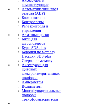
Аксессуары и
комплектующие
Автоматический ввод
резерва (АВР)
Блоки питания
Контроллеры
Реле контроля и
управления
Алмазные диски
Биты для
шуруповертов
Буры SDS-plus
Коронки по металлу
Насадки SDS-plus
Сверла по металлу
Аксессуары для
щитовых
электроизмерительных
приборов
Амперметры
Вольтметры
Многофункциональные
приборы
Трансформаторы тока