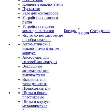
Концевые выключатели
Пускатели
Реле для контакторов
Устройства плавного
пуска
Устройства подачи
команд и сигналов
Бренды
Сотрудниче
Акции
Частотно-регулируемые
преобразователи
Автоматические
выключатели в литом
корпусе
Аксессуары для
силовой аппаратуры
Воздушные
автоматические
выключатели
Выключатели-
разъединители
Предохранители
Щиты и боксы
пластиковые
Щиты и корпуса
металлические