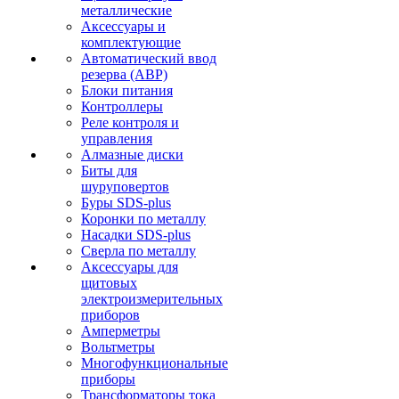
металлические
Аксессуары и
комплектующие
Автоматический ввод
резерва (АВР)
Блоки питания
Контроллеры
Реле контроля и
управления
Алмазные диски
Биты для
шуруповертов
Буры SDS-plus
Коронки по металлу
Насадки SDS-plus
Сверла по металлу
Аксессуары для
щитовых
электроизмерительных
приборов
Амперметры
Вольтметры
Многофункциональные
приборы
Трансформаторы тока