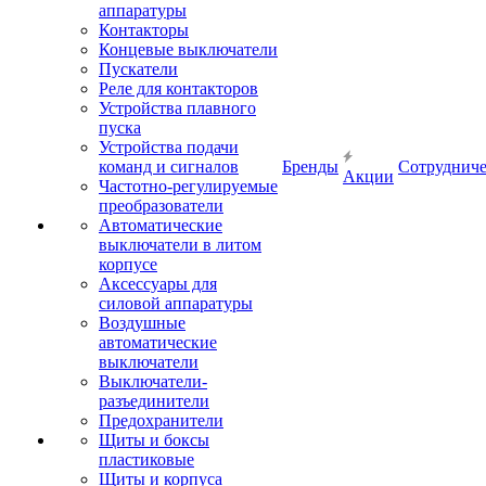
аппаратуры
Контакторы
Концевые выключатели
Пускатели
Реле для контакторов
Устройства плавного
пуска
Устройства подачи
команд и сигналов
Бренды
Сотрудниче
Акции
Частотно-регулируемые
преобразователи
Автоматические
выключатели в литом
корпусе
Аксессуары для
силовой аппаратуры
Воздушные
автоматические
выключатели
Выключатели-
разъединители
Предохранители
Щиты и боксы
пластиковые
Щиты и корпуса