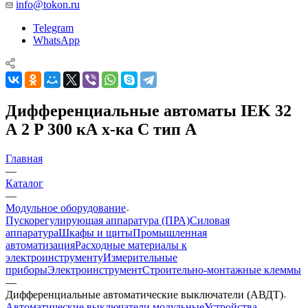
info@tokon.ru
Telegram
WhatsApp
Дифференциальные автоматы IEK 32
А 2 P 300 кА х-ка C тип A
Главная
—
Каталог
—
Модульное оборудование
Пускорегулирующая аппаратура (ПРА)
Силовая
аппаратура
Шкафы и щиты
Промышленная
автоматизация
Расходные материалы к
электроинструменту
Измерительные
приборы
Электроинструмент
Строительно-монтажные клеммы
—
Дифференциальные автоматические выключатели (АВДТ)
Автоматические выключатели модульные
Устройства