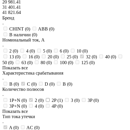
20 981.41
31 401.41
41 821.64
Бренд
CHINT (
0
)
ABB (
0
)
В наличии (
0
)
Номинальный ток, А
2 (
0
)
4 (
0
)
5 (
0
)
6 (
0
)
10 (
0
)
13 (
0
)
16 (
0
)
20 (
0
)
25 (
0
)
32 (
0
)
40 (
0
)
50 (
0
)
63 (
0
)
80 (
0
)
100 (
0
)
125 (
0
)
Показать все
Характеристика срабатывания
B (
0
)
C (
0
)
D (
0
)
В (
0
)
Количество полюсов
1P+N (
0
)
2 (
0
)
2P (
1
)
3 (
0
)
3P (
0
)
3P+N (
0
)
4 (
0
)
4P (
0
)
Показать все
Тип тока утечки
A (
0
)
AC (
0
)