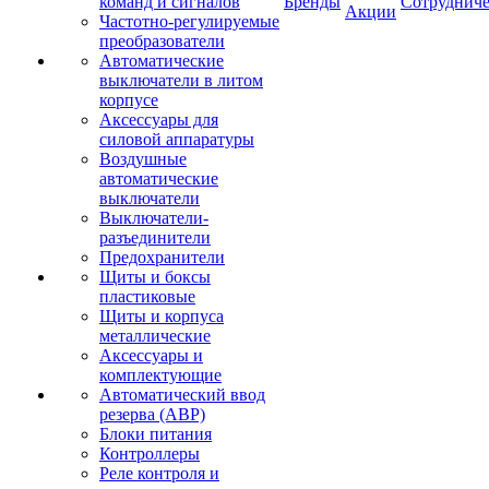
команд и сигналов
Бренды
Сотрудниче
Акции
Частотно-регулируемые
преобразователи
Автоматические
выключатели в литом
корпусе
Аксессуары для
силовой аппаратуры
Воздушные
автоматические
выключатели
Выключатели-
разъединители
Предохранители
Щиты и боксы
пластиковые
Щиты и корпуса
металлические
Аксессуары и
комплектующие
Автоматический ввод
резерва (АВР)
Блоки питания
Контроллеры
Реле контроля и