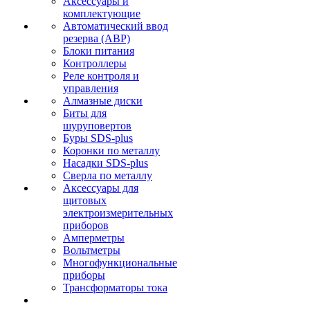
Аксессуары и
комплектующие
Автоматический ввод
резерва (АВР)
Блоки питания
Контроллеры
Реле контроля и
управления
Алмазные диски
Биты для
шуруповертов
Буры SDS-plus
Коронки по металлу
Насадки SDS-plus
Сверла по металлу
Аксессуары для
щитовых
электроизмерительных
приборов
Амперметры
Вольтметры
Многофункциональные
приборы
Трансформаторы тока