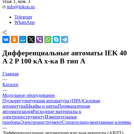
этаж 1, ком. 3
info@tokon.ru
Telegram
WhatsApp
Дифференциальные автоматы IEK 40
А 2 P 100 кА х-ка B тип A
Главная
—
Каталог
—
Модульное оборудование
Пускорегулирующая аппаратура (ПРА)
Силовая
аппаратура
Шкафы и щиты
Промышленная
автоматизация
Расходные материалы к
электроинструменту
Измерительные
приборы
Электроинструмент
Строительно-монтажные клеммы
—
Дифференциальные автоматические выключатели (АВДТ)