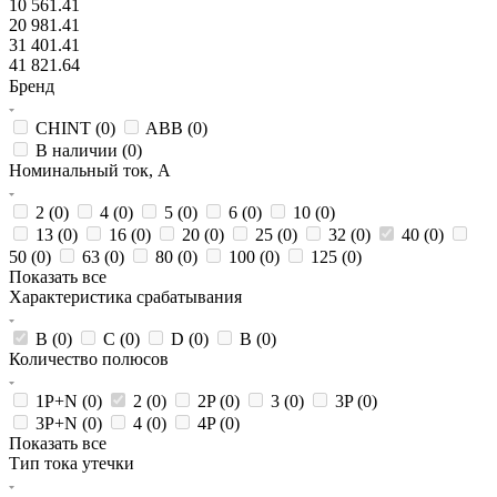
10 561.41
20 981.41
31 401.41
41 821.64
Бренд
CHINT (
0
)
ABB (
0
)
В наличии (
0
)
Номинальный ток, А
2 (
0
)
4 (
0
)
5 (
0
)
6 (
0
)
10 (
0
)
13 (
0
)
16 (
0
)
20 (
0
)
25 (
0
)
32 (
0
)
40 (
0
)
50 (
0
)
63 (
0
)
80 (
0
)
100 (
0
)
125 (
0
)
Показать все
Характеристика срабатывания
B (
0
)
C (
0
)
D (
0
)
В (
0
)
Количество полюсов
1P+N (
0
)
2 (
0
)
2P (
0
)
3 (
0
)
3P (
0
)
3P+N (
0
)
4 (
0
)
4P (
0
)
Показать все
Тип тока утечки