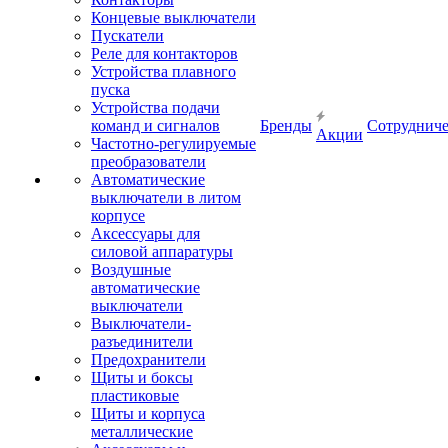
Концевые выключатели
Пускатели
Реле для контакторов
Устройства плавного
пуска
Устройства подачи
команд и сигналов
Бренды
Сотрудниче
Акции
Частотно-регулируемые
преобразователи
Автоматические
выключатели в литом
корпусе
Аксессуары для
силовой аппаратуры
Воздушные
автоматические
выключатели
Выключатели-
разъединители
Предохранители
Щиты и боксы
пластиковые
Щиты и корпуса
металлические