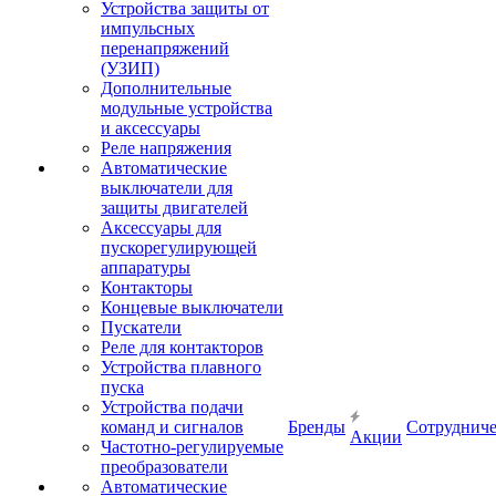
Устройства защиты от
импульсных
перенапряжений
(УЗИП)
Дополнительные
модульные устройства
и аксессуары
Реле напряжения
Автоматические
выключатели для
защиты двигателей
Аксессуары для
пускорегулирующей
аппаратуры
Контакторы
Концевые выключатели
Пускатели
Реле для контакторов
Устройства плавного
пуска
Устройства подачи
команд и сигналов
Бренды
Сотрудниче
Акции
Частотно-регулируемые
преобразователи
Автоматические