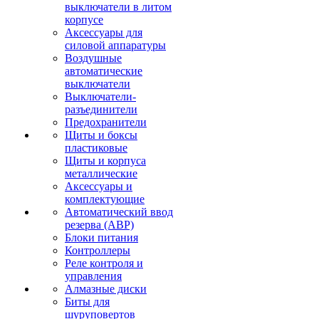
выключатели в литом
корпусе
Аксессуары для
силовой аппаратуры
Воздушные
автоматические
выключатели
Выключатели-
разъединители
Предохранители
Щиты и боксы
пластиковые
Щиты и корпуса
металлические
Аксессуары и
комплектующие
Автоматический ввод
резерва (АВР)
Блоки питания
Контроллеры
Реле контроля и
управления
Алмазные диски
Биты для
шуруповертов