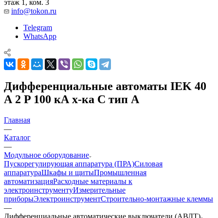
этаж 1, ком. 3
info@tokon.ru
Telegram
WhatsApp
Дифференциальные автоматы IEK 40
А 2 P 100 кА х-ка C тип A
Главная
—
Каталог
—
Модульное оборудование
Пускорегулирующая аппаратура (ПРА)
Силовая
аппаратура
Шкафы и щиты
Промышленная
автоматизация
Расходные материалы к
электроинструменту
Измерительные
приборы
Электроинструмент
Строительно-монтажные клеммы
—
Дифференциальные автоматические выключатели (АВДТ)