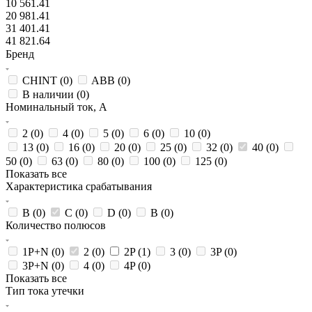
10 561.41
20 981.41
31 401.41
41 821.64
Бренд
CHINT (
0
)
ABB (
0
)
В наличии (
0
)
Номинальный ток, А
2 (
0
)
4 (
0
)
5 (
0
)
6 (
0
)
10 (
0
)
13 (
0
)
16 (
0
)
20 (
0
)
25 (
0
)
32 (
0
)
40 (
0
)
50 (
0
)
63 (
0
)
80 (
0
)
100 (
0
)
125 (
0
)
Показать все
Характеристика срабатывания
B (
0
)
C (
0
)
D (
0
)
В (
0
)
Количество полюсов
1P+N (
0
)
2 (
0
)
2P (
1
)
3 (
0
)
3P (
0
)
3P+N (
0
)
4 (
0
)
4P (
0
)
Показать все
Тип тока утечки