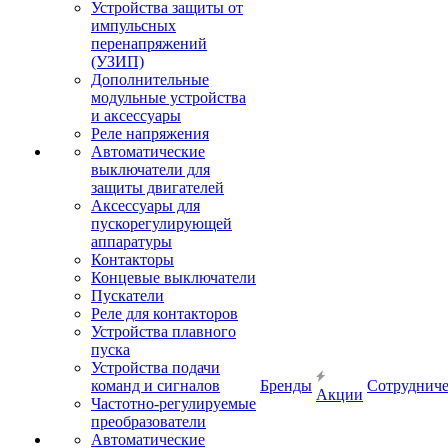
Устройства защиты от
импульсных
перенапряжений
(УЗИП)
Дополнительные
модульные устройства
и аксессуары
Реле напряжения
Автоматические
выключатели для
защиты двигателей
Аксессуары для
пускорегулирующей
аппаратуры
Контакторы
Концевые выключатели
Пускатели
Реле для контакторов
Устройства плавного
пуска
Устройства подачи
команд и сигналов
Бренды
Сотрудниче
Акции
Частотно-регулируемые
преобразователи
Автоматические