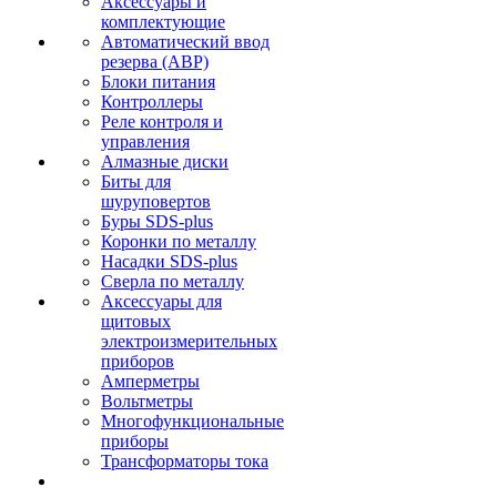
Аксессуары и
комплектующие
Автоматический ввод
резерва (АВР)
Блоки питания
Контроллеры
Реле контроля и
управления
Алмазные диски
Биты для
шуруповертов
Буры SDS-plus
Коронки по металлу
Насадки SDS-plus
Сверла по металлу
Аксессуары для
щитовых
электроизмерительных
приборов
Амперметры
Вольтметры
Многофункциональные
приборы
Трансформаторы тока