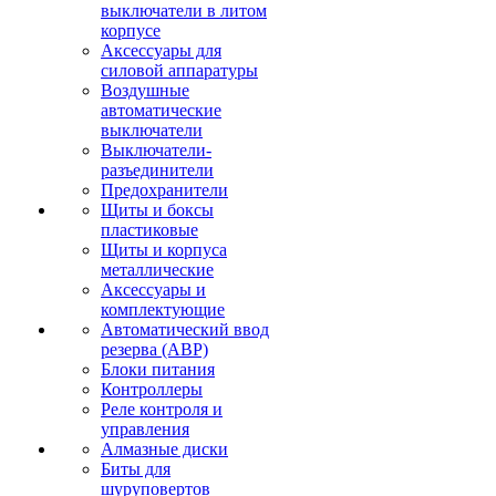
выключатели в литом
корпусе
Аксессуары для
силовой аппаратуры
Воздушные
автоматические
выключатели
Выключатели-
разъединители
Предохранители
Щиты и боксы
пластиковые
Щиты и корпуса
металлические
Аксессуары и
комплектующие
Автоматический ввод
резерва (АВР)
Блоки питания
Контроллеры
Реле контроля и
управления
Алмазные диски
Биты для
шуруповертов