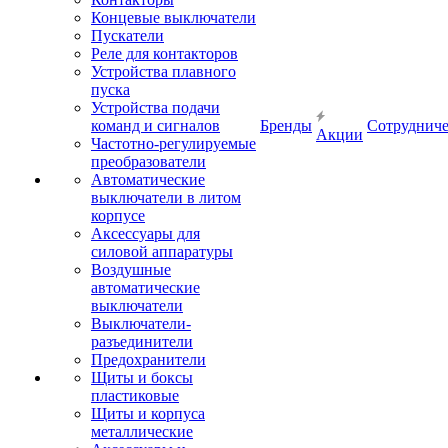
Концевые выключатели
Пускатели
Реле для контакторов
Устройства плавного
пуска
Устройства подачи
команд и сигналов
Бренды
Сотрудниче
Акции
Частотно-регулируемые
преобразователи
Автоматические
выключатели в литом
корпусе
Аксессуары для
силовой аппаратуры
Воздушные
автоматические
выключатели
Выключатели-
разъединители
Предохранители
Щиты и боксы
пластиковые
Щиты и корпуса
металлические