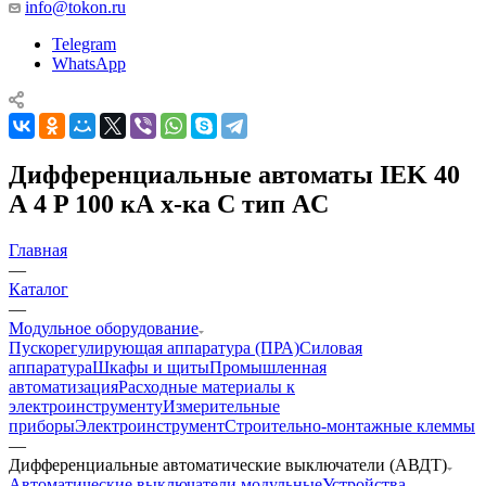
info@tokon.ru
Telegram
WhatsApp
Дифференциальные автоматы IEK 40
А 4 P 100 кА х-ка C тип AC
Главная
—
Каталог
—
Модульное оборудование
Пускорегулирующая аппаратура (ПРА)
Силовая
аппаратура
Шкафы и щиты
Промышленная
автоматизация
Расходные материалы к
электроинструменту
Измерительные
приборы
Электроинструмент
Строительно-монтажные клеммы
—
Дифференциальные автоматические выключатели (АВДТ)
Автоматические выключатели модульные
Устройства