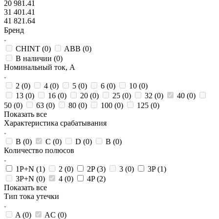
20 981.41
31 401.41
41 821.64
Бренд
CHINT (
0
)
ABB (
0
)
В наличии (
0
)
Номинальный ток, А
2 (
0
)
4 (
0
)
5 (
0
)
6 (
0
)
10 (
0
)
13 (
0
)
16 (
0
)
20 (
0
)
25 (
0
)
32 (
0
)
40 (
0
)
50 (
0
)
63 (
0
)
80 (
0
)
100 (
0
)
125 (
0
)
Показать все
Характеристика срабатывания
B (
0
)
C (
0
)
D (
0
)
В (
0
)
Количество полюсов
1P+N (
1
)
2 (
0
)
2P (
3
)
3 (
0
)
3P (
1
)
3P+N (
0
)
4 (
0
)
4P (
2
)
Показать все
Тип тока утечки
A (
0
)
AC (
0
)