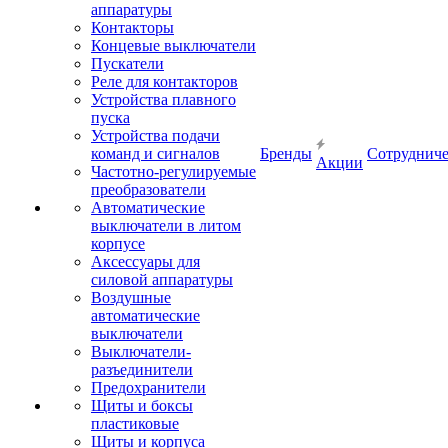
аппаратуры
Контакторы
Концевые выключатели
Пускатели
Реле для контакторов
Устройства плавного
пуска
Устройства подачи
команд и сигналов
Бренды
Сотрудниче
Акции
Частотно-регулируемые
преобразователи
Автоматические
выключатели в литом
корпусе
Аксессуары для
силовой аппаратуры
Воздушные
автоматические
выключатели
Выключатели-
разъединители
Предохранители
Щиты и боксы
пластиковые
Щиты и корпуса