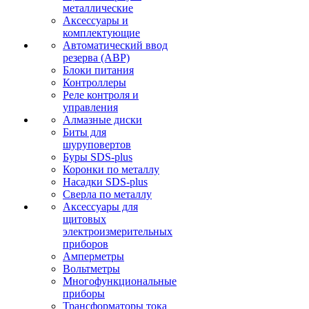
металлические
Аксессуары и
комплектующие
Автоматический ввод
резерва (АВР)
Блоки питания
Контроллеры
Реле контроля и
управления
Алмазные диски
Биты для
шуруповертов
Буры SDS-plus
Коронки по металлу
Насадки SDS-plus
Сверла по металлу
Аксессуары для
щитовых
электроизмерительных
приборов
Амперметры
Вольтметры
Многофункциональные
приборы
Трансформаторы тока