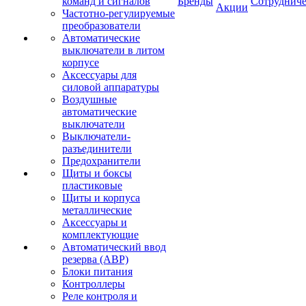
команд и сигналов
Бренды
Сотрудниче
Акции
Частотно-регулируемые
преобразователи
Автоматические
выключатели в литом
корпусе
Аксессуары для
силовой аппаратуры
Воздушные
автоматические
выключатели
Выключатели-
разъединители
Предохранители
Щиты и боксы
пластиковые
Щиты и корпуса
металлические
Аксессуары и
комплектующие
Автоматический ввод
резерва (АВР)
Блоки питания
Контроллеры
Реле контроля и