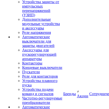
Устройства защиты от
импульсных
перенапряжений
(УЗИП)
Дополнительные
модульные устройства
и аксессуары
Реле напряжения
Автоматические
выключатели для
защиты двигателей
Аксессуары для
пускорегулирующей
аппаратуры
Контакторы
Концевые выключатели
Пускатели
Реле для контакторов
Устройства плавного
пуска
Устройства подачи
команд и сигналов
Бренды
Сотрудниче
Акции
Частотно-регулируемые
преобразователи
Автоматические