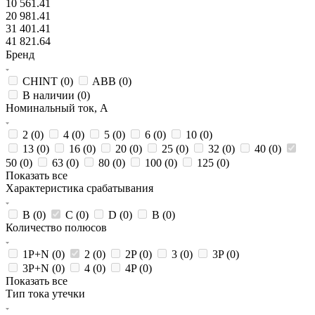
10 561.41
20 981.41
31 401.41
41 821.64
Бренд
CHINT (
0
)
ABB (
0
)
В наличии (
0
)
Номинальный ток, А
2 (
0
)
4 (
0
)
5 (
0
)
6 (
0
)
10 (
0
)
13 (
0
)
16 (
0
)
20 (
0
)
25 (
0
)
32 (
0
)
40 (
0
)
50 (
0
)
63 (
0
)
80 (
0
)
100 (
0
)
125 (
0
)
Показать все
Характеристика срабатывания
B (
0
)
C (
0
)
D (
0
)
В (
0
)
Количество полюсов
1P+N (
0
)
2 (
0
)
2P (
0
)
3 (
0
)
3P (
0
)
3P+N (
0
)
4 (
0
)
4P (
0
)
Показать все
Тип тока утечки