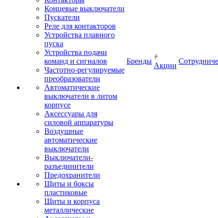
Концевые выключатели
Пускатели
Реле для контакторов
Устройства плавного
пуска
Устройства подачи
команд и сигналов
Бренды
Сотрудниче
Акции
Частотно-регулируемые
преобразователи
Автоматические
выключатели в литом
корпусе
Аксессуары для
силовой аппаратуры
Воздушные
автоматические
выключатели
Выключатели-
разъединители
Предохранители
Щиты и боксы
пластиковые
Щиты и корпуса
металлические