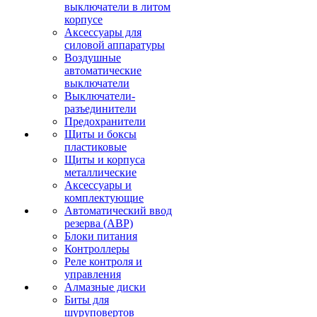
выключатели в литом
корпусе
Аксессуары для
силовой аппаратуры
Воздушные
автоматические
выключатели
Выключатели-
разъединители
Предохранители
Щиты и боксы
пластиковые
Щиты и корпуса
металлические
Аксессуары и
комплектующие
Автоматический ввод
резерва (АВР)
Блоки питания
Контроллеры
Реле контроля и
управления
Алмазные диски
Биты для
шуруповертов