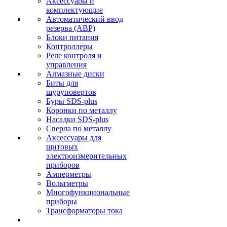
Аксессуары и
комплектующие
Автоматический ввод
резерва (АВР)
Блоки питания
Контроллеры
Реле контроля и
управления
Алмазные диски
Биты для
шуруповертов
Буры SDS-plus
Коронки по металлу
Насадки SDS-plus
Сверла по металлу
Аксессуары для
щитовых
электроизмерительных
приборов
Амперметры
Вольтметры
Многофункциональные
приборы
Трансформаторы тока