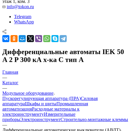
этаж 1, ком. 3
info@tokon.ru
Telegram
WhatsApp
Дифференциальные автоматы IEK 50
А 2 P 300 кА х-ка C тип A
Главная
—
Каталог
—
Модульное оборудование
Пускорегулирующая аппаратура (ПРА)
Силовая
аппаратура
Шкафы и щиты
Промышленная
автоматизация
Расходные материалы к
электроинструменту
Измерительные
приборы
Электроинструмент
Строительно-монтажные клеммы
—
Дифференциальные автоматические выключатели (АВДТ)