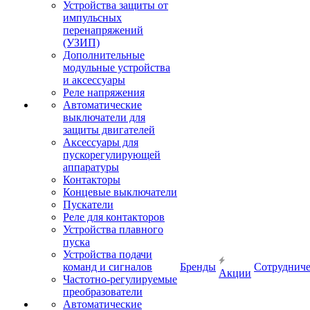
Устройства защиты от
импульсных
перенапряжений
(УЗИП)
Дополнительные
модульные устройства
и аксессуары
Реле напряжения
Автоматические
выключатели для
защиты двигателей
Аксессуары для
пускорегулирующей
аппаратуры
Контакторы
Концевые выключатели
Пускатели
Реле для контакторов
Устройства плавного
пуска
Устройства подачи
команд и сигналов
Бренды
Сотрудниче
Акции
Частотно-регулируемые
преобразователи
Автоматические