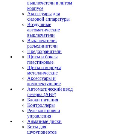
выключатели в литом
корпусе
Аксессуары для
силовой аппаратуры
Воздушные
автоматические
выключатели
Выключатели-
разъединители
Предохранители
Щиты и боксы
пластиковые
Щиты и корпуса
металлические
Аксессуары и
комплектующие
Автоматический ввод
резерва (АВР)
Блоки питания
Контроллеры
Реле контроля и
управления
Алмазные диски
Биты для
шуруповертов