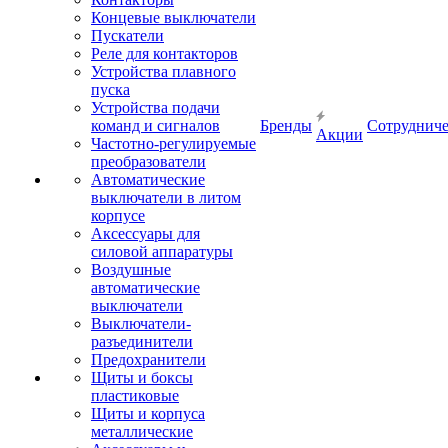
Концевые выключатели
Пускатели
Реле для контакторов
Устройства плавного
пуска
Устройства подачи
команд и сигналов
Бренды
Сотрудниче
Акции
Частотно-регулируемые
преобразователи
Автоматические
выключатели в литом
корпусе
Аксессуары для
силовой аппаратуры
Воздушные
автоматические
выключатели
Выключатели-
разъединители
Предохранители
Щиты и боксы
пластиковые
Щиты и корпуса
металлические