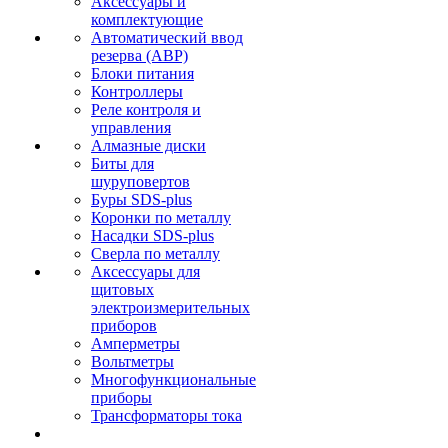
Аксессуары и
комплектующие
Автоматический ввод
резерва (АВР)
Блоки питания
Контроллеры
Реле контроля и
управления
Алмазные диски
Биты для
шуруповертов
Буры SDS-plus
Коронки по металлу
Насадки SDS-plus
Сверла по металлу
Аксессуары для
щитовых
электроизмерительных
приборов
Амперметры
Вольтметры
Многофункциональные
приборы
Трансформаторы тока