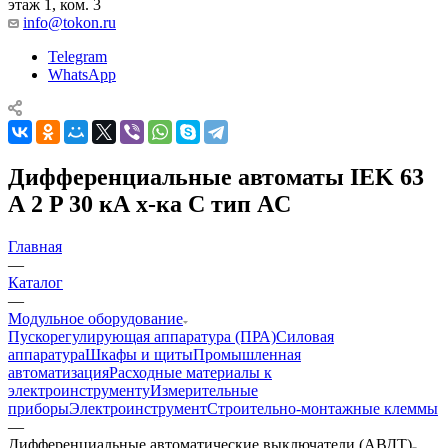
этаж 1, ком. 3
info@tokon.ru
Telegram
WhatsApp
Дифференциальные автоматы IEK 63
А 2 P 30 кА х-ка C тип AC
Главная
—
Каталог
—
Модульное оборудование
Пускорегулирующая аппаратура (ПРА)
Силовая
аппаратура
Шкафы и щиты
Промышленная
автоматизация
Расходные материалы к
электроинструменту
Измерительные
приборы
Электроинструмент
Строительно-монтажные клеммы
—
Дифференциальные автоматические выключатели (АВДТ)