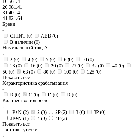
10 561.41
20 981.41
31 401.41
41 821.64
Бренд
CHINT (
0
)
ABB (
0
)
В наличии (
0
)
Номинальный ток, А
2 (
0
)
4 (
0
)
5 (
0
)
6 (
0
)
10 (
0
)
13 (
0
)
16 (
0
)
20 (
0
)
25 (
0
)
32 (
0
)
40 (
0
)
50 (
0
)
63 (
0
)
80 (
0
)
100 (
0
)
125 (
0
)
Показать все
Характеристика срабатывания
B (
0
)
C (
0
)
D (
0
)
В (
0
)
Количество полюсов
1P+N (
2
)
2 (
0
)
2P (
2
)
3 (
0
)
3P (
0
)
3P+N (
1
)
4 (
0
)
4P (
2
)
Показать все
Тип тока утечки