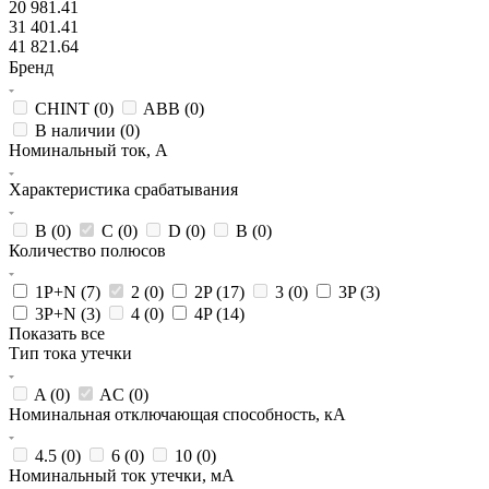
20 981.41
31 401.41
41 821.64
Бренд
CHINT (
0
)
ABB (
0
)
В наличии (
0
)
Номинальный ток, А
Характеристика срабатывания
B (
0
)
C (
0
)
D (
0
)
В (
0
)
Количество полюсов
1P+N (
7
)
2 (
0
)
2P (
17
)
3 (
0
)
3P (
3
)
3P+N (
3
)
4 (
0
)
4P (
14
)
Показать все
Тип тока утечки
A (
0
)
AC (
0
)
Номинальная отключающая способность, кА
4.5 (
0
)
6 (
0
)
10 (
0
)
Номинальный ток утечки, мА