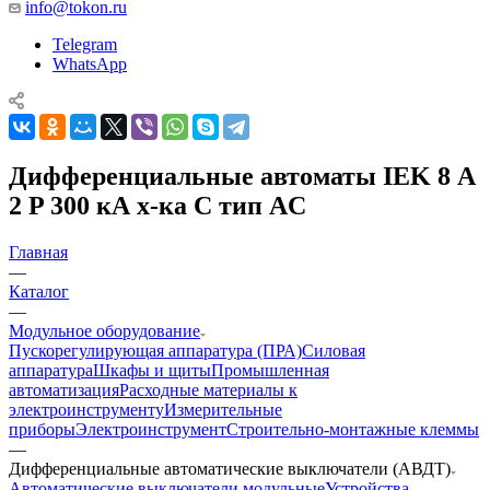
info@tokon.ru
Telegram
WhatsApp
Дифференциальные автоматы IEK 8 А
2 P 300 кА х-ка C тип AC
Главная
—
Каталог
—
Модульное оборудование
Пускорегулирующая аппаратура (ПРА)
Силовая
аппаратура
Шкафы и щиты
Промышленная
автоматизация
Расходные материалы к
электроинструменту
Измерительные
приборы
Электроинструмент
Строительно-монтажные клеммы
—
Дифференциальные автоматические выключатели (АВДТ)
Автоматические выключатели модульные
Устройства