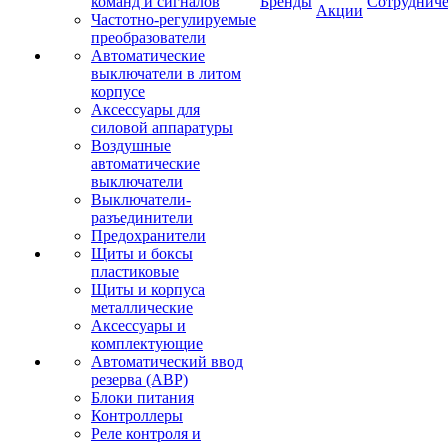
команд и сигналов
Бренды
Сотрудниче
Акции
Частотно-регулируемые
преобразователи
Автоматические
выключатели в литом
корпусе
Аксессуары для
силовой аппаратуры
Воздушные
автоматические
выключатели
Выключатели-
разъединители
Предохранители
Щиты и боксы
пластиковые
Щиты и корпуса
металлические
Аксессуары и
комплектующие
Автоматический ввод
резерва (АВР)
Блоки питания
Контроллеры
Реле контроля и