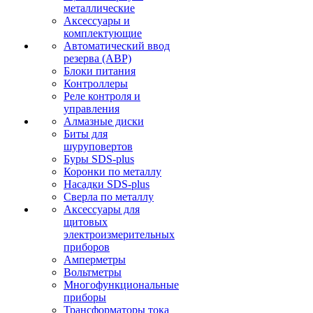
металлические
Аксессуары и
комплектующие
Автоматический ввод
резерва (АВР)
Блоки питания
Контроллеры
Реле контроля и
управления
Алмазные диски
Биты для
шуруповертов
Буры SDS-plus
Коронки по металлу
Насадки SDS-plus
Сверла по металлу
Аксессуары для
щитовых
электроизмерительных
приборов
Амперметры
Вольтметры
Многофункциональные
приборы
Трансформаторы тока