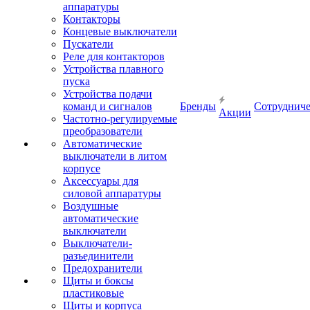
аппаратуры
Контакторы
Концевые выключатели
Пускатели
Реле для контакторов
Устройства плавного
пуска
Устройства подачи
команд и сигналов
Бренды
Сотрудниче
Акции
Частотно-регулируемые
преобразователи
Автоматические
выключатели в литом
корпусе
Аксессуары для
силовой аппаратуры
Воздушные
автоматические
выключатели
Выключатели-
разъединители
Предохранители
Щиты и боксы
пластиковые
Щиты и корпуса