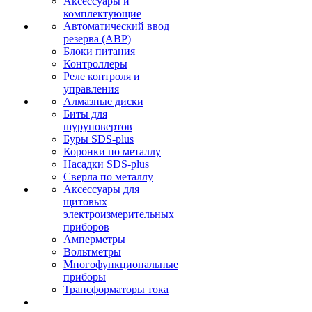
Аксессуары и
комплектующие
Автоматический ввод
резерва (АВР)
Блоки питания
Контроллеры
Реле контроля и
управления
Алмазные диски
Биты для
шуруповертов
Буры SDS-plus
Коронки по металлу
Насадки SDS-plus
Сверла по металлу
Аксессуары для
щитовых
электроизмерительных
приборов
Амперметры
Вольтметры
Многофункциональные
приборы
Трансформаторы тока