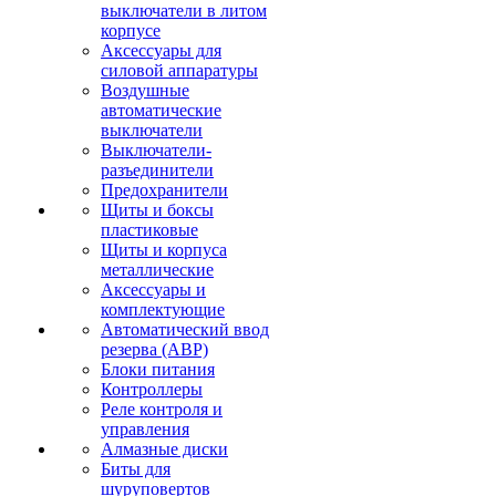
выключатели в литом
корпусе
Аксессуары для
силовой аппаратуры
Воздушные
автоматические
выключатели
Выключатели-
разъединители
Предохранители
Щиты и боксы
пластиковые
Щиты и корпуса
металлические
Аксессуары и
комплектующие
Автоматический ввод
резерва (АВР)
Блоки питания
Контроллеры
Реле контроля и
управления
Алмазные диски
Биты для
шуруповертов