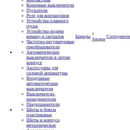
Концевые выключатели
Пускатели
Реле для контакторов
Устройства плавного
пуска
Устройства подачи
команд и сигналов
Бренды
Сотрудниче
Акции
Частотно-регулируемые
преобразователи
Автоматические
выключатели в литом
корпусе
Аксессуары для
силовой аппаратуры
Воздушные
автоматические
выключатели
Выключатели-
разъединители
Предохранители
Щиты и боксы
пластиковые
Щиты и корпуса
металлические