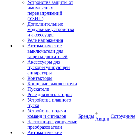
Устройства защиты от
импульсных
перенапряжений
(УЗИП)
Дополнительные
модульные устройства
и аксессуары
Реле напряжения
Автоматические
выключатели для
защиты двигателей
Аксессуары для
пускорегулирующей
аппаратуры
Контакторы
Концевые выключатели
Пускатели
Реле для контакторов
Устройства плавного
пуска
Устройства подачи
команд и сигналов
Бренды
Сотрудниче
Акции
Частотно-регулируемые
преобразователи
Автоматические