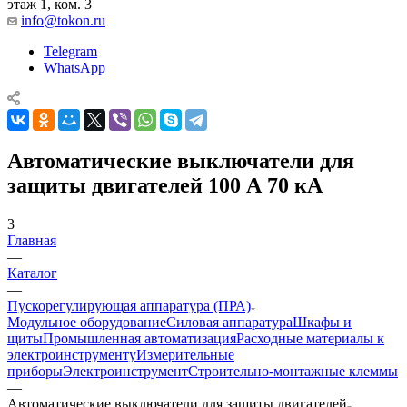
этаж 1, ком. 3
info@tokon.ru
Telegram
WhatsApp
Автоматические выключатели для
защиты двигателей 100 А 70 кА
3
Главная
—
Каталог
—
Пускорегулирующая аппаратура (ПРА)
Модульное оборудование
Силовая аппаратура
Шкафы и
щиты
Промышленная автоматизация
Расходные материалы к
электроинструменту
Измерительные
приборы
Электроинструмент
Строительно-монтажные клеммы
—
Автоматические выключатели для защиты двигателей