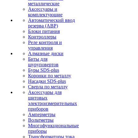
металлические
Аксессуары и
комплектующие
Автоматический ввод
резерва (АВР)
Блоки питания
Контроллеры
Реле контроля и
управления
Алмазные диски
Биты для
шуруповертов
Буры SDS-plus
Коронки по металлу
Насадки SDS-plus
Сверла по металлу
Аксессуары для
щитовых
электроизмерительных
приборов
Амперметры
Вольтметры
Многофункциональные
приборы
Трансформаторы тока