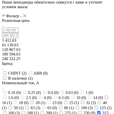
Наши менеджеры обязательно свяжутся с вами и уточнят
условия заказа
Фильтр
Розничная цена
1 412.63
61 139.63
120 867.63
180 594.63
240 322.25
Бренд
CHINT (
2
)
ABB (
0
)
В наличии (
2
)
Номинальный ток, А
0.16 (
0
)
0.25 (
0
)
0.4 (
0
)
0.63 (
0
)
1 (
0
)
1.6 (
0
)
2.5 (
0
)
4 (
0
)
6.3 (
0
)
10 (
0
)
14 (
0
)
16 (
1
)
18 (
0
)
20 (
1
)
23 (
0
)
25 (
1
)
32 (
3
)
40
(
1
)
50 (
1
)
63 (
3
)
65 (
0
)
80 (
1
)
100 (
3
)
125 (
2
)
160 (
3
)
180 (
1
)
200 (
1
)
225 (
1
)
250 (
9
)
315