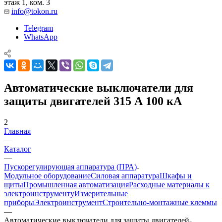
этаж 1, ком. 3
info@tokon.ru
Telegram
WhatsApp
Автоматические выключатели для
защиты двигателей 315 А 100 кА
2
Главная
—
Каталог
—
Пускорегулирующая аппаратура (ПРА)
Модульное оборудование
Силовая аппаратура
Шкафы и
щиты
Промышленная автоматизация
Расходные материалы к
электроинструменту
Измерительные
приборы
Электроинструмент
Строительно-монтажные клеммы
—
Автоматические выключатели для защиты двигателей