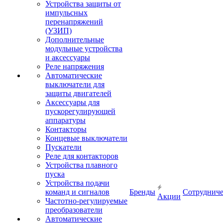
Устройства защиты от
импульсных
перенапряжений
(УЗИП)
Дополнительные
модульные устройства
и аксессуары
Реле напряжения
Автоматические
выключатели для
защиты двигателей
Аксессуары для
пускорегулирующей
аппаратуры
Контакторы
Концевые выключатели
Пускатели
Реле для контакторов
Устройства плавного
пуска
Устройства подачи
команд и сигналов
Бренды
Сотрудниче
Акции
Частотно-регулируемые
преобразователи
Автоматические