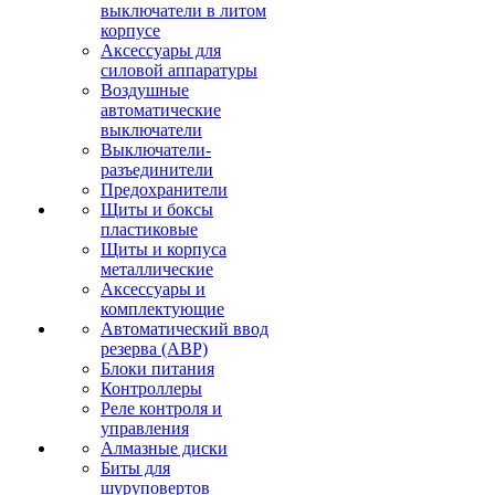
выключатели в литом
корпусе
Аксессуары для
силовой аппаратуры
Воздушные
автоматические
выключатели
Выключатели-
разъединители
Предохранители
Щиты и боксы
пластиковые
Щиты и корпуса
металлические
Аксессуары и
комплектующие
Автоматический ввод
резерва (АВР)
Блоки питания
Контроллеры
Реле контроля и
управления
Алмазные диски
Биты для
шуруповертов