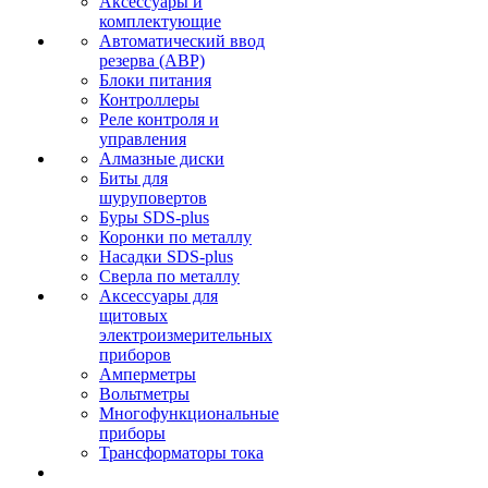
Аксессуары и
комплектующие
Автоматический ввод
резерва (АВР)
Блоки питания
Контроллеры
Реле контроля и
управления
Алмазные диски
Биты для
шуруповертов
Буры SDS-plus
Коронки по металлу
Насадки SDS-plus
Сверла по металлу
Аксессуары для
щитовых
электроизмерительных
приборов
Амперметры
Вольтметры
Многофункциональные
приборы
Трансформаторы тока