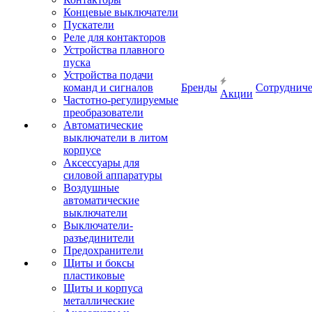
Концевые выключатели
Пускатели
Реле для контакторов
Устройства плавного
пуска
Устройства подачи
команд и сигналов
Бренды
Сотрудниче
Акции
Частотно-регулируемые
преобразователи
Автоматические
выключатели в литом
корпусе
Аксессуары для
силовой аппаратуры
Воздушные
автоматические
выключатели
Выключатели-
разъединители
Предохранители
Щиты и боксы
пластиковые
Щиты и корпуса
металлические