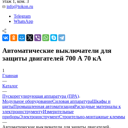
этаж 1, ком. 3
info@tokon.ru
Telegram
WhatsApp
Автоматические выключатели для
защиты двигателей 700 А 70 кА
1
Главная
—
Каталог
—
Пускорегулирующая аппаратура (ПРА)
Модульное оборудование
Силовая аппаратура
Шкафы и
щиты
Промышленная автоматизация
Расходные материалы к
электроинструменту
Измерительные
приборы
Электроинструмент
Строительно-монтажные клеммы
—
Автоматические выключатели для защиты двигателей