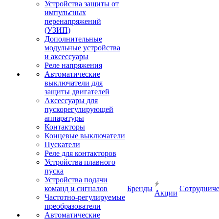
Устройства защиты от
импульсных
перенапряжений
(УЗИП)
Дополнительные
модульные устройства
и аксессуары
Реле напряжения
Автоматические
выключатели для
защиты двигателей
Аксессуары для
пускорегулирующей
аппаратуры
Контакторы
Концевые выключатели
Пускатели
Реле для контакторов
Устройства плавного
пуска
Устройства подачи
команд и сигналов
Бренды
Сотрудниче
Акции
Частотно-регулируемые
преобразователи
Автоматические