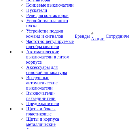
Концевые выключатели
Пускатели
Реле для контакторов
Устройства плавного
пуска
Устройства подачи
команд и сигналов
Бренды
Сотрудниче
Акции
Частотно-регулируемые
преобразователи
Автоматические
выключатели в литом
корпусе
Аксессуары для
силовой аппаратуры
Воздушные
автоматические
выключатели
Выключатели-
разъединители
Предохранители
Щиты и боксы
пластиковые
Щиты и корпуса
металлические