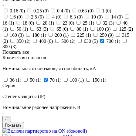
0.16 (
0
)
0.25 (
0
)
0.4 (
0
)
0.63 (
0
)
1 (
0
)
1.6 (
0
)
2.5 (
0
)
4 (
0
)
6.3 (
0
)
10 (
0
)
14 (
0
)
16 (
1
)
18 (
0
)
20 (
1
)
23 (
0
)
25 (
1
)
32 (
3
)
40
(
1
)
50 (
1
)
63 (
3
)
65 (
0
)
80 (
1
)
100 (
3
)
125 (
2
)
160 (
3
)
180 (
1
)
200 (
1
)
225 (
1
)
250 (
9
)
315
(
2
)
350 (
2
)
400 (
6
)
500 (
2
)
630 (
5
)
700 (
1
)
800 (
3
)
Показать все
Количество полюсов
Номинальная отключающая способность, кА
36 (
1
)
50 (
1
)
70 (
1
)
100 (
1
)
150 (
1
)
Серия
Степень защиты (IP)
Номинальное рабочее напряжение, В
Показать