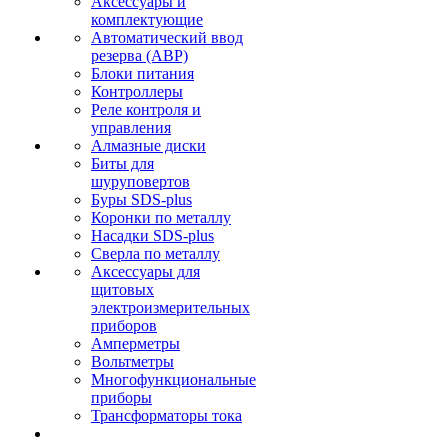
Аксессуары и
комплектующие
Автоматический ввод
резерва (АВР)
Блоки питания
Контроллеры
Реле контроля и
управления
Алмазные диски
Биты для
шуруповертов
Буры SDS-plus
Коронки по металлу
Насадки SDS-plus
Сверла по металлу
Аксессуары для
щитовых
электроизмерительных
приборов
Амперметры
Вольтметры
Многофункциональные
приборы
Трансформаторы тока