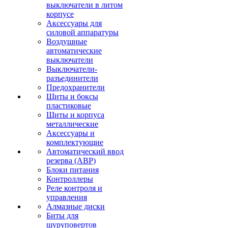
выключатели в литом
корпусе
Аксессуары для
силовой аппаратуры
Воздушные
автоматические
выключатели
Выключатели-
разъединители
Предохранители
Щиты и боксы
пластиковые
Щиты и корпуса
металлические
Аксессуары и
комплектующие
Автоматический ввод
резерва (АВР)
Блоки питания
Контроллеры
Реле контроля и
управления
Алмазные диски
Биты для
шуруповертов