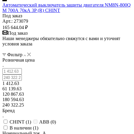
Автоматический выключатель защиты двигателя NM8N-800Q
M 700А 70кА 3P (R) CHINT
Под заказ
Арт.: 273079
165 644.04
₽
Под заказ
Наши менеджеры обязательно свяжутся с вами и уточнят
условия заказа
Фильтр
Розничная цена
1 412.63
61 139.63
120 867.63
180 594.63
240 322.25
Бренд
CHINT (
1
)
ABB (
0
)
В наличии (
1
)
Номинальный ток, А