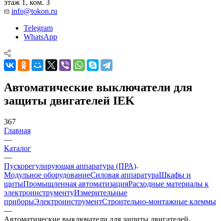
этаж 1, ком. 3
info@tokon.ru
Telegram
WhatsApp
Автоматические выключатели для
защиты двигателей IEK
367
Главная
—
Каталог
—
Пускорегулирующая аппаратура (ПРА)
Модульное оборудование
Силовая аппаратура
Шкафы и
щиты
Промышленная автоматизация
Расходные материалы к
электроинструменту
Измерительные
приборы
Электроинструмент
Строительно-монтажные клеммы
—
Автоматические выключатели для защиты двигателей