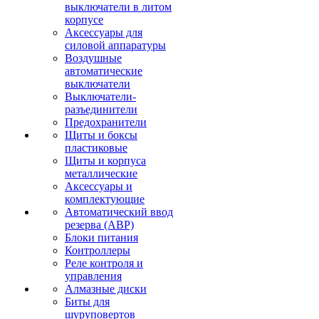
выключатели в литом
корпусе
Аксессуары для
силовой аппаратуры
Воздушные
автоматические
выключатели
Выключатели-
разъединители
Предохранители
Щиты и боксы
пластиковые
Щиты и корпуса
металлические
Аксессуары и
комплектующие
Автоматический ввод
резерва (АВР)
Блоки питания
Контроллеры
Реле контроля и
управления
Алмазные диски
Биты для
шуруповертов