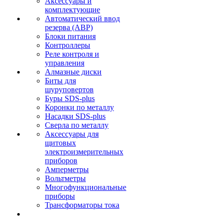
Аксессуары и
комплектующие
Автоматический ввод
резерва (АВР)
Блоки питания
Контроллеры
Реле контроля и
управления
Алмазные диски
Биты для
шуруповертов
Буры SDS-plus
Коронки по металлу
Насадки SDS-plus
Сверла по металлу
Аксессуары для
щитовых
электроизмерительных
приборов
Амперметры
Вольтметры
Многофункциональные
приборы
Трансформаторы тока