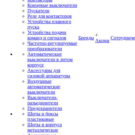
Концевые выключатели
Пускатели
Реле для контакторов
Устройства плавного
пуска
Устройства подачи
команд и сигналов
Бренды
Сотрудниче
Акции
Частотно-регулируемые
преобразователи
Автоматические
выключатели в литом
корпусе
Аксессуары для
силовой аппаратуры
Воздушные
автоматические
выключатели
Выключатели-
разъединители
Предохранители
Щиты и боксы
пластиковые
Щиты и корпуса
металлические