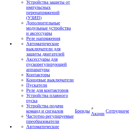
Устройства защиты от
импульсных
перенапряжений
(УЗИП)
Дополнительные
модульные устройства
и аксессуары
Реле напряжения
Автоматические
выключатели для
защиты двигателей
Аксессуары для
пускорегулирующей
аппаратуры
Контакторы
Концевые выключатели
Пускатели
Реле для контакторов
Устройства плавного
пуска
Устройства подачи
команд и сигналов
Бренды
Сотрудниче
Акции
Частотно-регулируемые
преобразователи
Автоматические