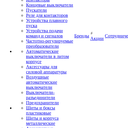
Концевые выключатели
Пускатели
Реле для контакторов
Устройства плавного
пуска
Устройства подачи
команд и сигналов
Бренды
Сотрудниче
Акции
Частотно-регулируемые
преобразователи
Автоматические
выключатели в литом
корпусе
Аксессуары для
силовой аппаратуры
Воздушные
автоматические
выключатели
Выключатели-
разъединители
Предохранители
Щиты и боксы
пластиковые
Щиты и корпуса
металлические