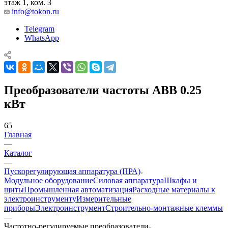
этаж 1, ком. 3
info@tokon.ru
Telegram
WhatsApp
Преобразователи частоты ABB 0.25
кВт
65
Главная
—
Каталог
—
Пускорегулирующая аппаратура (ПРА)
Модульное оборудование
Силовая аппаратура
Шкафы и
щиты
Промышленная автоматизация
Расходные материалы к
электроинструменту
Измерительные
приборы
Электроинструмент
Строительно-монтажные клеммы
—
Частотно-регулируемые преобразователи