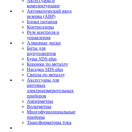
Аксессуары и
комплектующие
Автоматический ввод
резерва (АВР)
Блоки питания
Контроллеры
Реле контроля и
управления
Алмазные диски
Биты для
шуруповертов
Буры SDS-plus
Коронки по металлу
Насадки SDS-plus
Сверла по металлу
Аксессуары для
щитовых
электроизмерительных
приборов
Амперметры
Вольтметры
Многофункциональные
приборы
Трансформаторы тока