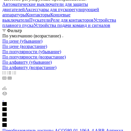
Автоматические выключатели для защиты
двигателей
Аксессуары для пускорегулирующей
аппаратуры
Контакторы
Концевые
выключатели
Пускатели
Реле для контакторов
Устройства
плавного пуска
Устройства подачи команд и сигналов
Фильтр
По умолчанию (возрастание)
По цене (убывание)
По цене (возрастание)
По популярности (убывание)
По популярности (возрастание)
По алфавиту (убывание)
По алфавиту (возрастание)
Преобразователь частоты ACQ580-01-106A-4 ABB Артикул