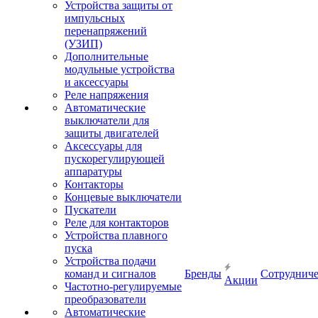
Устройства защиты от
импульсных
перенапряжений
(УЗИП)
Дополнительные
модульные устройства
и аксессуары
Реле напряжения
Автоматические
выключатели для
защиты двигателей
Аксессуары для
пускорегулирующей
аппаратуры
Контакторы
Концевые выключатели
Пускатели
Реле для контакторов
Устройства плавного
пуска
Устройства подачи
команд и сигналов
Бренды
Сотрудниче
Акции
Частотно-регулируемые
преобразователи
Автоматические