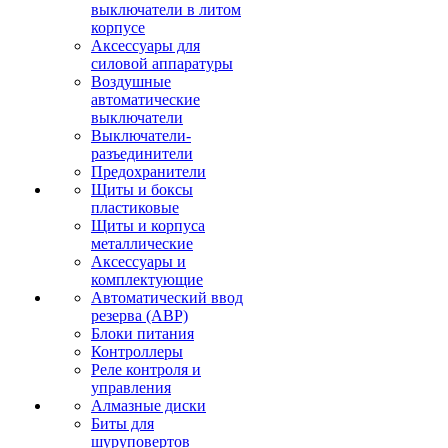
выключатели в литом
корпусе
Аксессуары для
силовой аппаратуры
Воздушные
автоматические
выключатели
Выключатели-
разъединители
Предохранители
Щиты и боксы
пластиковые
Щиты и корпуса
металлические
Аксессуары и
комплектующие
Автоматический ввод
резерва (АВР)
Блоки питания
Контроллеры
Реле контроля и
управления
Алмазные диски
Биты для
шуруповертов