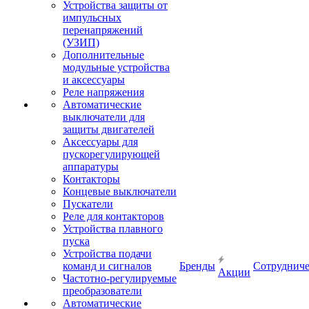
Устройства защиты от
импульсных
перенапряжений
(УЗИП)
Дополнительные
модульные устройства
и аксессуары
Реле напряжения
Автоматические
выключатели для
защиты двигателей
Аксессуары для
пускорегулирующей
аппаратуры
Контакторы
Концевые выключатели
Пускатели
Реле для контакторов
Устройства плавного
пуска
Устройства подачи
команд и сигналов
Бренды
Сотрудниче
Акции
Частотно-регулируемые
преобразователи
Автоматические