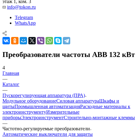
этаж 1, ком. 3
info@tokon.ru
Telegram
WhatsApp
Преобразователи частоты ABB 132 кВт
4
Главная
—
Каталог
—
Пускорегулирующая аппаратура (ПРА)
Модульное оборудование
Силовая аппаратура
Шкафы и
щиты
Промышленная автоматизация
Расходные материалы к
электроинструменту
Измерительные
приборы
Электроинструмент
Строительно-монтажные клеммы
—
Частотно-регулируемые преобразователи
Автоматические выключатели для защиты