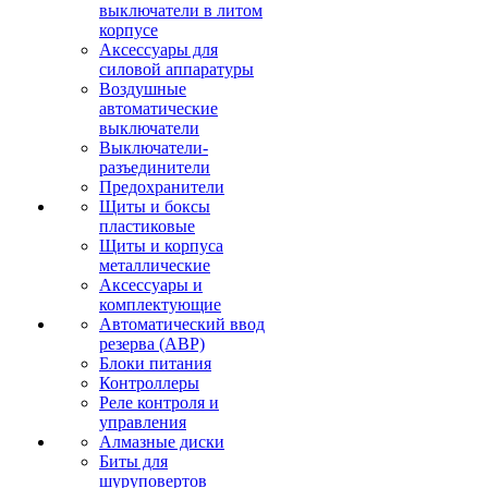
выключатели в литом
корпусе
Аксессуары для
силовой аппаратуры
Воздушные
автоматические
выключатели
Выключатели-
разъединители
Предохранители
Щиты и боксы
пластиковые
Щиты и корпуса
металлические
Аксессуары и
комплектующие
Автоматический ввод
резерва (АВР)
Блоки питания
Контроллеры
Реле контроля и
управления
Алмазные диски
Биты для
шуруповертов