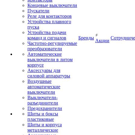
Концевые выключатели
Пускатели
Реле для контакторов
Устройства плавного
пуска
Устройства подачи
команд и сигналов
Бренды
Сотрудниче
Акции
Частотно-регулируемые
преобразователи
Автоматические
выключатели в литом
корпусе
Аксессуары для
силовой аппаратуры
Воздушные
автоматические
выключатели
Выключатели-
разъединители
Предохранители
Щиты и боксы
пластиковые
Щиты и корпуса
металлические