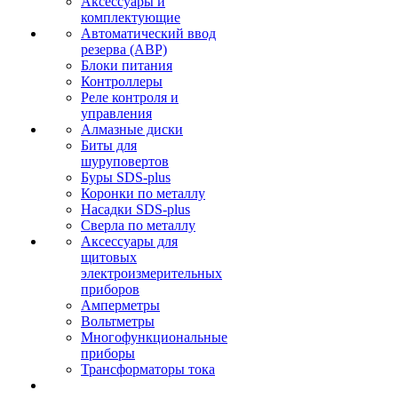
Аксессуары и
комплектующие
Автоматический ввод
резерва (АВР)
Блоки питания
Контроллеры
Реле контроля и
управления
Алмазные диски
Биты для
шуруповертов
Буры SDS-plus
Коронки по металлу
Насадки SDS-plus
Сверла по металлу
Аксессуары для
щитовых
электроизмерительных
приборов
Амперметры
Вольтметры
Многофункциональные
приборы
Трансформаторы тока