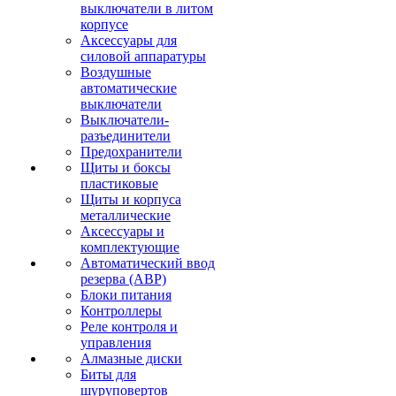
выключатели в литом
корпусе
Аксессуары для
силовой аппаратуры
Воздушные
автоматические
выключатели
Выключатели-
разъединители
Предохранители
Щиты и боксы
пластиковые
Щиты и корпуса
металлические
Аксессуары и
комплектующие
Автоматический ввод
резерва (АВР)
Блоки питания
Контроллеры
Реле контроля и
управления
Алмазные диски
Биты для
шуруповертов