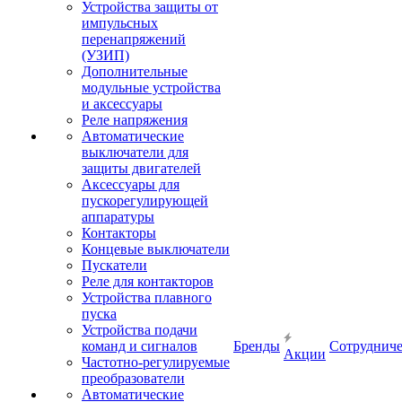
Устройства защиты от
импульсных
перенапряжений
(УЗИП)
Дополнительные
модульные устройства
и аксессуары
Реле напряжения
Автоматические
выключатели для
защиты двигателей
Аксессуары для
пускорегулирующей
аппаратуры
Контакторы
Концевые выключатели
Пускатели
Реле для контакторов
Устройства плавного
пуска
Устройства подачи
команд и сигналов
Бренды
Сотрудниче
Акции
Частотно-регулируемые
преобразователи
Автоматические