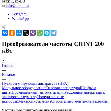
этаж 1, ком. 3
info@tokon.ru
Telegram
WhatsApp
Преобразователи частоты CHINT 200
кВт
2
Главная
—
Каталог
—
Пускорегулирующая аппаратура (ПРА)
Модульное оборудование
Силовая аппаратура
Шкафы и
щиты
Промышленная автоматизация
Расходные материалы к
электроинструменту
Измерительные
приборы
Электроинструмент
Строительно-монтажные клеммы
—
Частотно-регулируемые преобразователи