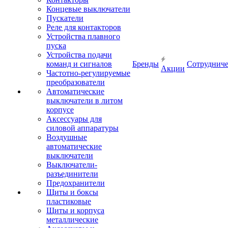
Концевые выключатели
Пускатели
Реле для контакторов
Устройства плавного
пуска
Устройства подачи
команд и сигналов
Бренды
Сотрудниче
Акции
Частотно-регулируемые
преобразователи
Автоматические
выключатели в литом
корпусе
Аксессуары для
силовой аппаратуры
Воздушные
автоматические
выключатели
Выключатели-
разъединители
Предохранители
Щиты и боксы
пластиковые
Щиты и корпуса
металлические