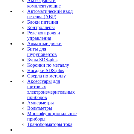
Аксессуары и
комплектующие
Автоматический ввод
резерва (АВР)
Блоки питания
Контроллеры
Реле контроля и
управления
Алмазные диски
Биты для
шуруповертов
Буры SDS-plus
Коронки по металлу
Насадки SDS-plus
Сверла по металлу
Аксессуары для
щитовых
электроизмерительных
приборов
Амперметры
Вольтметры
Многофункциональные
приборы
Трансформаторы тока