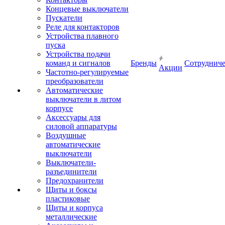
Концевые выключатели
Пускатели
Реле для контакторов
Устройства плавного
пуска
Устройства подачи
команд и сигналов
Бренды
Сотрудниче
Акции
Частотно-регулируемые
преобразователи
Автоматические
выключатели в литом
корпусе
Аксессуары для
силовой аппаратуры
Воздушные
автоматические
выключатели
Выключатели-
разъединители
Предохранители
Щиты и боксы
пластиковые
Щиты и корпуса
металлические