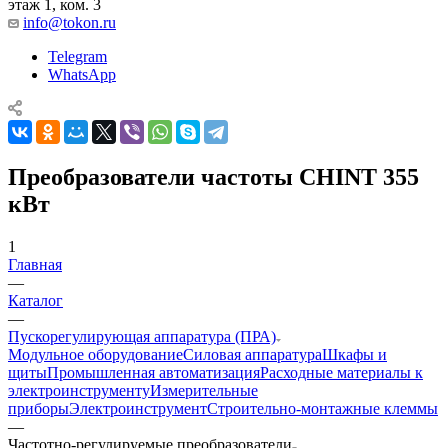
этаж 1, ком. 3
info@tokon.ru
Telegram
WhatsApp
Преобразователи частоты CHINT 355
кВт
1
Главная
—
Каталог
—
Пускорегулирующая аппаратура (ПРА)
Модульное оборудование
Силовая аппаратура
Шкафы и
щиты
Промышленная автоматизация
Расходные материалы к
электроинструменту
Измерительные
приборы
Электроинструмент
Строительно-монтажные клеммы
—
Частотно-регулируемые преобразователи