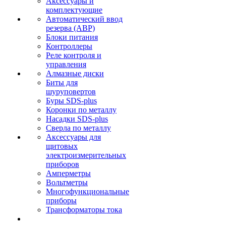
Аксессуары и
комплектующие
Автоматический ввод
резерва (АВР)
Блоки питания
Контроллеры
Реле контроля и
управления
Алмазные диски
Биты для
шуруповертов
Буры SDS-plus
Коронки по металлу
Насадки SDS-plus
Сверла по металлу
Аксессуары для
щитовых
электроизмерительных
приборов
Амперметры
Вольтметры
Многофункциональные
приборы
Трансформаторы тока