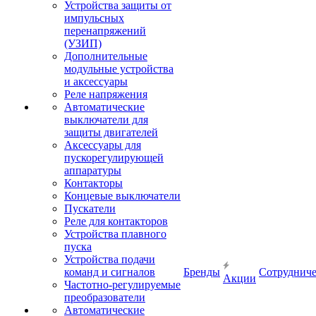
Устройства защиты от
импульсных
перенапряжений
(УЗИП)
Дополнительные
модульные устройства
и аксессуары
Реле напряжения
Автоматические
выключатели для
защиты двигателей
Аксессуары для
пускорегулирующей
аппаратуры
Контакторы
Концевые выключатели
Пускатели
Реле для контакторов
Устройства плавного
пуска
Устройства подачи
команд и сигналов
Бренды
Сотрудниче
Акции
Частотно-регулируемые
преобразователи
Автоматические