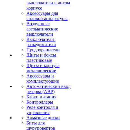
выключатели в литом
корпусе
Аксессуары для
силовой аппаратуры
Воздушные
автоматические
выключатели
Выключатели-
разъединители
Предохранители
Щиты и боксы
пластиковые
Щиты и корпуса
металлические
Аксессуары и
комплектующие
Автоматический ввод
резерва (АВР)
Блоки питания
Контроллеры
Реле контроля и
управления
Алмазные диски
Биты для
шуруповертов