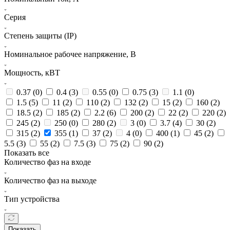
Серия
Степень защиты (IP)
Номинальное рабочее напряжение, В
Мощность, кВТ
0.37 (
0
)
0.4 (
3
)
0.55 (
0
)
0.75 (
3
)
1.1 (
0
)
1.5 (
5
)
11 (
2
)
110 (
2
)
132 (
2
)
15 (
2
)
160 (
2
)
18.5 (
2
)
185 (
2
)
2.2 (
6
)
200 (
2
)
22 (
2
)
220 (
2
)
245 (
2
)
250 (
0
)
280 (
2
)
3 (
0
)
3.7 (
4
)
30 (
2
)
315 (
2
)
355 (
1
)
37 (
2
)
4 (
0
)
400 (
1
)
45 (
2
)
5.5 (
3
)
55 (
2
)
7.5 (
3
)
75 (
2
)
90 (
2
)
Показать все
Количество фаз на входе
Количество фаз на выходе
Тип устройства
Показать