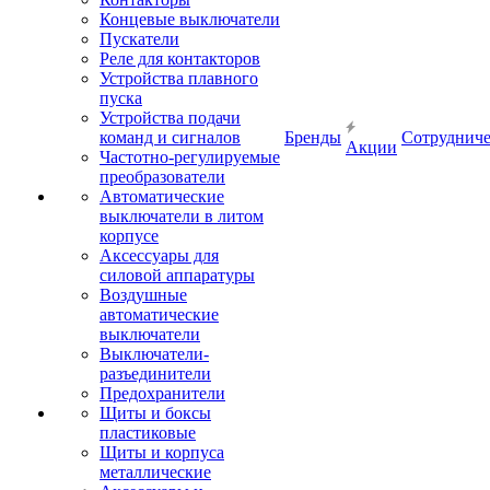
Концевые выключатели
Пускатели
Реле для контакторов
Устройства плавного
пуска
Устройства подачи
команд и сигналов
Бренды
Сотрудниче
Акции
Частотно-регулируемые
преобразователи
Автоматические
выключатели в литом
корпусе
Аксессуары для
силовой аппаратуры
Воздушные
автоматические
выключатели
Выключатели-
разъединители
Предохранители
Щиты и боксы
пластиковые
Щиты и корпуса
металлические