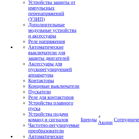
Устройства защиты от
импульсных
перенапряжений
(УЗИП)
Дополнительные
модульные устройства
и аксессуары
Реле напряжения
Автоматические
выключатели для
защиты двигателей
Аксессуары для
пускорегулирующей
аппаратуры
Контакторы
Концевые выключатели
Пускатели
Реле для контакторов
Устройства плавного
пуска
Устройства подачи
команд и сигналов
Бренды
Сотрудниче
Акции
Частотно-регулируемые
преобразователи
Автоматические