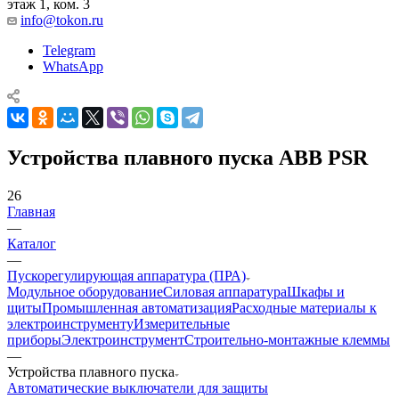
этаж 1, ком. 3
info@tokon.ru
Telegram
WhatsApp
Устройства плавного пуска ABB PSR
26
Главная
—
Каталог
—
Пускорегулирующая аппаратура (ПРА)
Модульное оборудование
Силовая аппаратура
Шкафы и
щиты
Промышленная автоматизация
Расходные материалы к
электроинструменту
Измерительные
приборы
Электроинструмент
Строительно-монтажные клеммы
—
Устройства плавного пуска
Автоматические выключатели для защиты