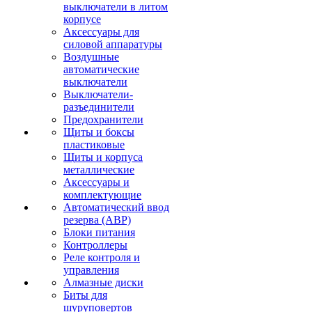
выключатели в литом
корпусе
Аксессуары для
силовой аппаратуры
Воздушные
автоматические
выключатели
Выключатели-
разъединители
Предохранители
Щиты и боксы
пластиковые
Щиты и корпуса
металлические
Аксессуары и
комплектующие
Автоматический ввод
резерва (АВР)
Блоки питания
Контроллеры
Реле контроля и
управления
Алмазные диски
Биты для
шуруповертов