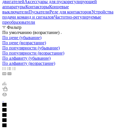
двигателей
Аксессуары для пускорегулирующей
аппаратуры
Контакторы
Концевые
выключатели
Пускатели
Реле для контакторов
Устройства
подачи команд и сигналов
Частотно-регулируемые
преобразователи
Фильтр
По умолчанию (возрастание)
По цене (убывание)
По цене (возрастание)
По популярности (убывание)
По популярности (возрастание)
По алфавиту (убывание)
По алфавиту (возрастание)