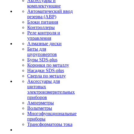
Аксессуары и
комплектующие
Автоматический ввод
резерва (АВР)
Блоки питания
Контроллеры
Реле контроля и
управления
Алмазные диски
Биты для
шуруповертов
Буры SDS-plus
Коронки по металлу
Насадки SDS-plus
Сверла по металлу
Аксессуары для
щитовых
электроизмерительных
приборов
Амперметры
Вольтметры
Многофункциональные
приборы
Трансформаторы тока