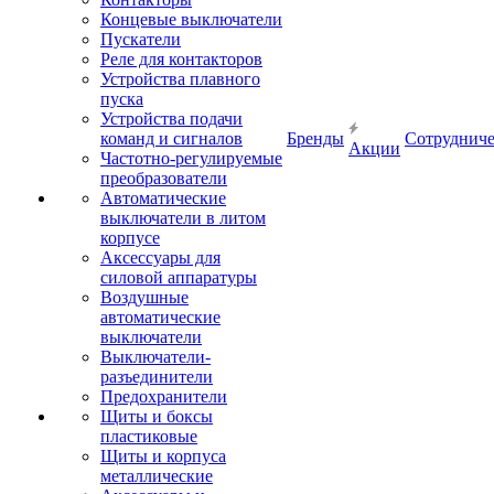
Концевые выключатели
Пускатели
Реле для контакторов
Устройства плавного
пуска
Устройства подачи
команд и сигналов
Бренды
Сотрудниче
Акции
Частотно-регулируемые
преобразователи
Автоматические
выключатели в литом
корпусе
Аксессуары для
силовой аппаратуры
Воздушные
автоматические
выключатели
Выключатели-
разъединители
Предохранители
Щиты и боксы
пластиковые
Щиты и корпуса
металлические