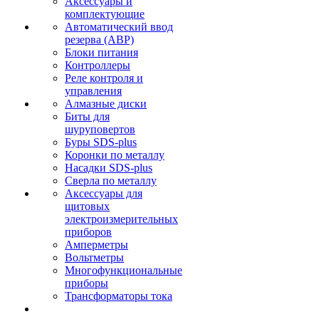
Аксессуары и
комплектующие
Автоматический ввод
резерва (АВР)
Блоки питания
Контроллеры
Реле контроля и
управления
Алмазные диски
Биты для
шуруповертов
Буры SDS-plus
Коронки по металлу
Насадки SDS-plus
Сверла по металлу
Аксессуары для
щитовых
электроизмерительных
приборов
Амперметры
Вольтметры
Многофункциональные
приборы
Трансформаторы тока