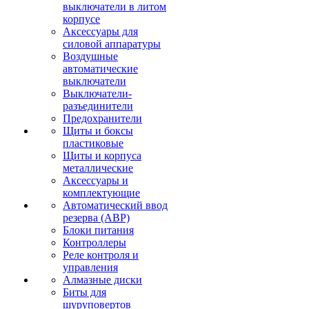
выключатели в литом
корпусе
Аксессуары для
силовой аппаратуры
Воздушные
автоматические
выключатели
Выключатели-
разъединители
Предохранители
Щиты и боксы
пластиковые
Щиты и корпуса
металлические
Аксессуары и
комплектующие
Автоматический ввод
резерва (АВР)
Блоки питания
Контроллеры
Реле контроля и
управления
Алмазные диски
Биты для
шуруповертов