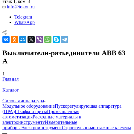
этаж 1, ком. 3
info@tokon.ru
Telegram
WhatsApp
Выключатели-разъединители ABB 63
A
1
Главная
—
Каталог
—
Силовая аппаратура
Модульное оборудование
Пускорегулирующая аппаратура
(ПРА)
Шкафы и щиты
Промышленная
автоматизация
Расходные материалы к
электроинструменту
Измерительные
приборы
Электроинструмент
Строительно-монтажные клеммы
—