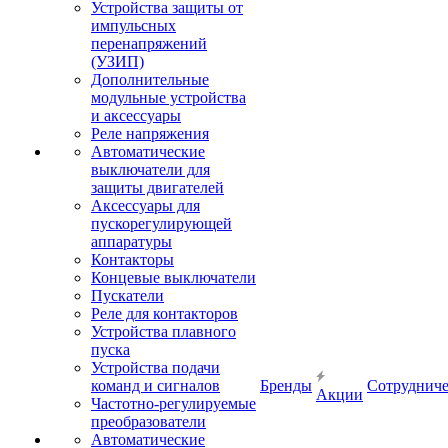
Устройства защиты от
импульсных
перенапряжений
(УЗИП)
Дополнительные
модульные устройства
и аксессуары
Реле напряжения
Автоматические
выключатели для
защиты двигателей
Аксессуары для
пускорегулирующей
аппаратуры
Контакторы
Концевые выключатели
Пускатели
Реле для контакторов
Устройства плавного
пуска
Устройства подачи
команд и сигналов
Бренды
Сотрудниче
Акции
Частотно-регулируемые
преобразователи
Автоматические